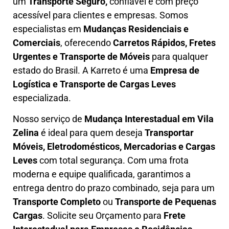
um
T
ransporte Seguro,
confiável e com preço
acessível para clientes e empresas. Somos
especialistas em
Mudanças Residenciais e
Comerciais
, oferecendo
Carretos Rápidos, Fretes
Urgentes e Transporte de Móveis
para qualquer
estado do Brasil. A
Karreto
é uma
Empresa de
L
ogística e Transporte de Cargas
Leves
especializada.
Nosso serviço de
Mudança Interestadual
em Vila
Zelina
é ideal para quem deseja
Transportar
Móveis, Eletrodomésticos, Mercadorias e Cargas
Leves
com total segurança. Com uma frota
moderna e equipe qualificada, garantimos a
entrega dentro do prazo combinado, seja para um
Transporte Completo
ou
Transporte de Pequenas
Cargas
. Solicite seu Orçamento para
Frete