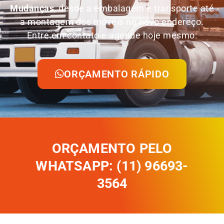
Mudanças
, desde a embalagem e transporte até
a montagem dos móveis no novo endereço.
Entre em contato e agende hoje mesmo:
ORÇAMENTO RÁPIDO
ORÇAMENTO PELO
WHATSAPP: (11) 96693-
3564