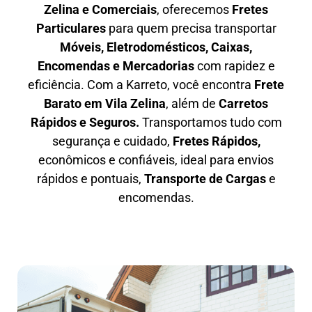
Zelina e Comerciais
, oferecemos
F
retes
Particulares
para quem precisa transportar
M
óveis, Eletrodomésticos, Caixas,
Encomendas e Mercadorias
com rapidez e
eficiência. Com a Karreto, você encontra
F
rete
Barato em
Vila Zelina
, além de
C
arretos
Rápidos e Seguros
.
Transportamos tudo com
segurança e cuidado,
Fretes Rápidos,
econômicos e confiáveis, ideal para envios
rápidos e pontuais,
Transporte de Cargas
e
encomendas.