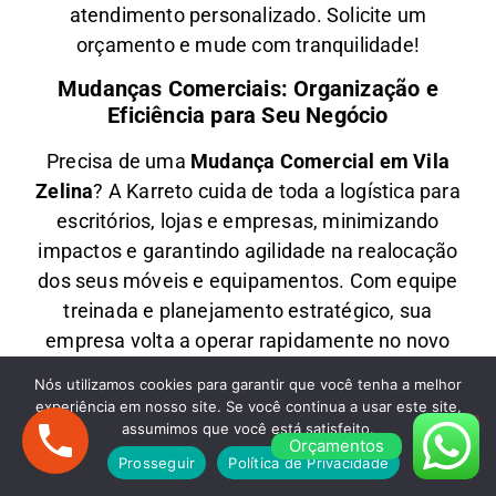
atendimento personalizado
. Solicite um
orçamento e
mude com tranquilidade!
Mudanças Comerciais: Organização e
Eficiência para Seu Negócio
Precisa de uma
M
udança Comercial em
Vila
Zelina
? A
Karreto
cuida de toda a logística para
escritórios, lojas e empresas
, minimizando
impactos e garantindo
agilidade na realocação
dos seus móveis e equipamentos
. Com equipe
treinada e planejamento estratégico, sua
empresa
volta a operar rapidamente
no novo
endereço.
Nós utilizamos cookies para garantir que você tenha a melhor
experiência em nosso site. Se você continua a usar este site,
Fretes em Vila Zelina: Transporte Rápido e
assumimos que você está satisfeito.
Econômico
Orçamentos
Prosseguir
Política de Privacidade
Oferecemos
F
retes em
Vila Zelina
para quem