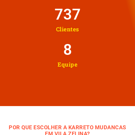
737
Clientes
8
Equipe
POR QUE ESCOLHER A KARRETO MUDANCAS
EM VILA ZELINA?