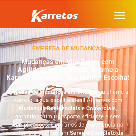
EMPRESA DE MUDANÇAS
Mudanças em Vila Zelina com
Agilidade e Segurança, Chame a
Karreto Mudanças, Sua Melhor Escolha!
Empresa de Mudanças em
Vila Zelina
chame a
Karreto, a sua escolha ideal! Atuamos com
Mudanças Residenciais e Comerciais
,
garantindo um transporte eficiente e sem
complicações. Com anos de experiência no
setor, oferecemos um
Serviço Completo de