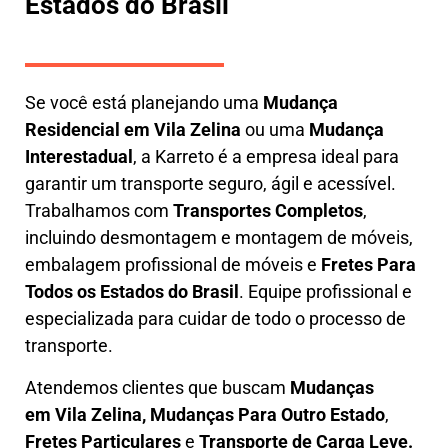
Estados do Brasil
Se você está planejando uma
M
udança
Residencial em Vila Zelina
ou uma
M
udança
Interestadual
, a
Karreto
é a empresa ideal para
garantir um transporte seguro, ágil e acessível.
Trabalhamos com
Transportes Completos
,
incluindo
desmontagem e montagem de móveis
,
embalagem profissional
de móveis e
F
retes Para
Todos os Estados do Brasil
.
Equipe profissional e
especializada
para cuidar de todo o processo de
transporte.
Atendemos clientes que buscam
M
udanças
em
Vila Zelina, M
udanças Para Outro Estado
,
F
retes Particulares
e
T
ransporte
de Carga Leve
.