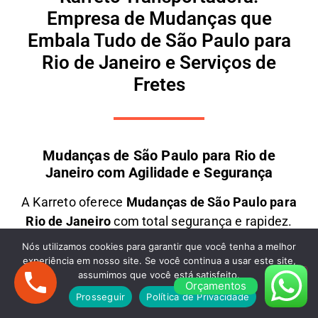
Empresa de Mudanças que
Embala Tudo de São Paulo para
Rio de Janeiro e Serviços de
Fretes
Mudanças de São Paulo para Rio de
Janeiro com Agilidade e Segurança
A
Karreto
oferece
M
udanças
de São Paulo para
Rio de Janeiro
com total segurança e rapidez.
Contamos com uma equipe especializada e frota
Nós utilizamos cookies para garantir que você tenha a melhor
moderna para transportar seus móveis e objetos
experiência em nosso site. Se você continua a usar este site,
assumimos que você está satisfeito.
com
cuidado e eficiência
. Seja uma
mudança
Orçamentos
residencial ou comercial
, garantimos
preços
Prosseguir
Política de Privacidade
justos e atendimento personalizado
. Solicite um