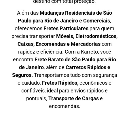
destino com total proteção.
Além das
M
udanças Residenciais de São
Paulo para Rio de Janeiro e Comerciais
,
oferecemos
F
retes Particulares
para quem
precisa transportar
M
óveis, Eletrodomésticos,
Caixas, Encomendas e Mercadorias
com
rapidez e eficiência. Com a Karreto, você
encontra
F
rete Barato
de São Paulo para Rio
de Janeiro
, além de
C
arretos Rápidos e
Seguros
.
Transportamos tudo com segurança
e cuidado,
Fretes Rápidos,
econômicos e
confiáveis, ideal para envios rápidos e
pontuais,
Transporte de Cargas
e
encomendas.