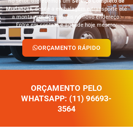
no setor, oferecemos um
Serviço Completo de
Mudanças
, desde a embalagem e transporte até
a montagem dos móveis no novo endereço.
Entre em contato e agende hoje mesmo:
ORÇAMENTO RÁPIDO
ORÇAMENTO PELO
WHATSAPP: (11) 96693-
3564