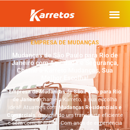
EMPRESA DE MUDANÇAS
Mudanças de São Paulo para Rio de
Janeiro com Agilidade e Segurança,
Chame a Karreto Mudanças, Sua
Melhor Escolha!
Empresa de
Mudanças de São Paulo para Rio
de Janeiro
chame a Karreto, a sua escolha
ideal! Atuamos com
Mudanças Residenciais e
Comerciais
, garantindo um transporte eficiente
e sem complicações. Com anos de experiência