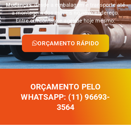
Mudanças
, desde a embalagem e transporte até
a montagem dos móveis no novo endereço.
Entre em contato e agende hoje mesmo:
ORÇAMENTO RÁPIDO
ORÇAMENTO PELO
WHATSAPP: (11) 96693-
3564