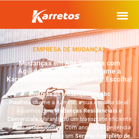
EMPRESA DE MUDANÇAS
Mudanças em Abc Paulista com
Agilidade e Segurança, Chame a
Karreto Mudanças, Sua Melhor Escolha!
Empresa de Mudanças em
Abc
Paulista
chame a Karreto, a sua escolha ideal!
Atuamos com
Mudanças Residenciais e
Comerciais
, garantindo um transporte eficiente
e sem complicações. Com anos de experiência
no setor, oferecemos um
Serviço Completo de