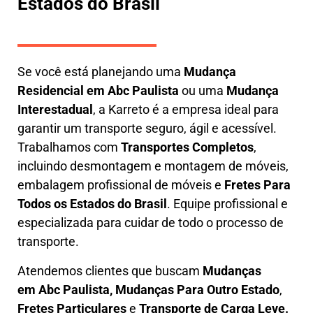
Estados do Brasil
Se você está planejando uma
M
udança
Residencial em Abc Paulista
ou uma
M
udança
Interestadual
, a
Karreto
é a empresa ideal para
garantir um transporte seguro, ágil e acessível.
Trabalhamos com
Transportes Completos
,
incluindo
desmontagem e montagem de móveis
,
embalagem profissional
de móveis e
F
retes Para
Todos os Estados do Brasil
.
Equipe profissional e
especializada
para cuidar de todo o processo de
transporte.
Atendemos clientes que buscam
M
udanças
em
Abc Paulista, M
udanças Para Outro Estado
,
F
retes Particulares
e
T
ransporte
de Carga Leve
.