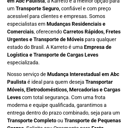
em
Abc Paulista
, a Karreto é a melhor opção para
um
T
ransporte Seguro,
confiável e com preço
acessível para clientes e empresas. Somos
especialistas em
Mudanças Residenciais e
Comerciais
, oferecendo
Carretos Rápidos, Fretes
Urgentes e Transporte de Móveis
para qualquer
estado do Brasil. A
Karreto
é uma
Empresa de
L
ogística e Transporte de Cargas
Leves
especializada.
Nosso serviço de
Mudança Interestadual
em Abc
Paulista
é ideal para quem deseja
Transportar
Móveis, Eletrodomésticos, Mercadorias e Cargas
Leves
com total segurança. Com uma frota
moderna e equipe qualificada, garantimos a
entrega dentro do prazo combinado, seja para um
Transporte Completo
ou
Transporte de Pequenas