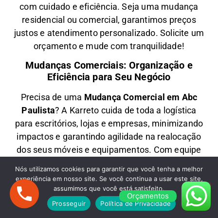
com
cuidado e eficiência
. Seja uma
mudança
residencial ou comercial
, garantimos
preços
justos e atendimento personalizado
. Solicite um
orçamento e
mude com tranquilidade!
Mudanças Comerciais: Organização e
Eficiência para Seu Negócio
Precisa de uma
M
udança Comercial em
Abc
Paulista
? A
Karreto
cuida de toda a logística
para
escritórios, lojas e empresas
, minimizando
impactos e garantindo
agilidade na realocação
dos seus móveis e equipamentos
. Com equipe
treinada e planejamento estratégico, sua
Nós utilizamos cookies para garantir que você tenha a melhor
empresa
volta a operar rapidamente
no novo
experiência em nosso site. Se você continua a usar este site,
endereço.
assumimos que você está satisfeito.
Orçamentos
Prosseguir
Política de Privacidade
Fretes em Abc Paulista: Transporte Rápido