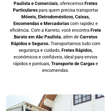
Paulista e Comerciais
, oferecemos
F
retes
Particulares
para quem precisa transportar
M
óveis, Eletrodomésticos, Caixas,
Encomendas e Mercadorias
com rapidez e
eficiência. Com a Karreto, você encontra
F
rete
Barato em
Abc Paulista
, além de
C
arretos
Rápidos e Seguros
.
Transportamos tudo com
segurança e cuidado,
Fretes Rápidos,
econômicos e confiáveis, ideal para envios
rápidos e pontuais,
Transporte de Cargas
e
encomendas.