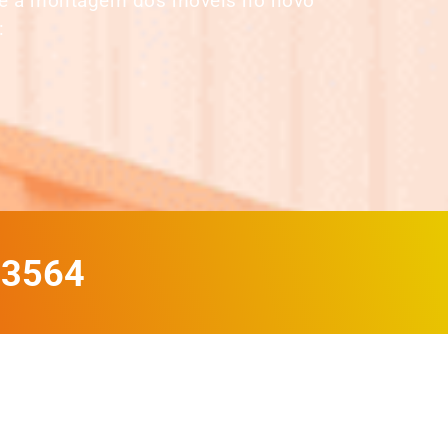
até a montagem dos móveis no novo
:
-3564