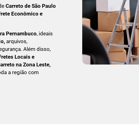
 de
C
arreto
de São Paulo
F
rete Econômico e
ara Pernambuco
, ideais
io,
arquivos,
egurança. Além disso,
Fretes Locais e
C
arreto na Zona Leste,
oda a região com