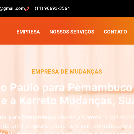
o@gmail.com
(11) 96693-3564
EMPRESA
NOSSOS SERVIÇOS
CONTATO
EMPRESA DE MUDANÇAS
o Paulo para Pernambuco 
e a Karreto Mudanças, Sua
ulo para Pernambuco
chame a Karreto, a sua esc
indo um transporte eficiente e sem complicações.