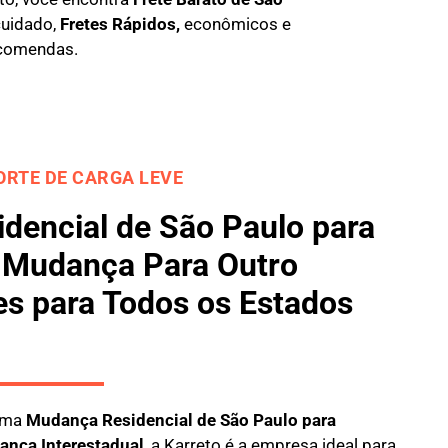
cuidado,
Fretes Rápidos,
econômicos e
comendas.
RTE DE CARGA LEVE
dencial de São Paulo para
 Mudança Para Outro
es para Todos os Estados
 uma
M
udança Residencial de São Paulo para
ança Interestadual
, a
Karreto
é a empresa ideal para