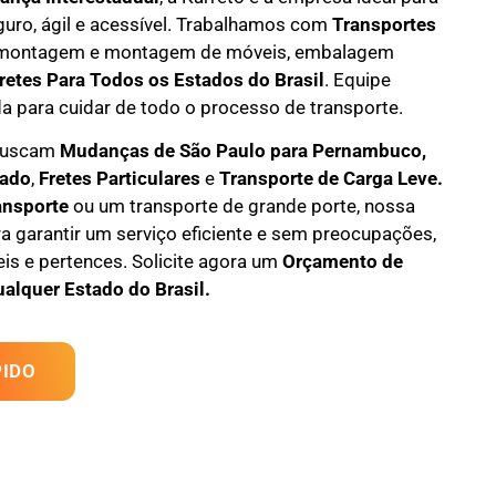
guro, ágil e acessível. Trabalhamos com
Transportes
montagem e montagem de móveis
,
embalagem
retes Para Todos os Estados do Brasil
.
Equipe
da
para cuidar de todo o processo de transporte.
 buscam
M
udanças
de São Paulo para Pernambuco,
tado
,
F
retes Particulares
e
T
ransporte
de Carga Leve
.
ansporte
ou um transporte de grande porte, nossa
a garantir um serviço eficiente e sem preocupações,
s e pertences. Solicite agora um
Orçamento de
ualquer Estado do Brasil.
IDO