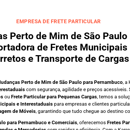
EMPRESA DE FRETE PARTICULAR
s Perto de Mim de São Paulo
rtadora de Fretes Municipais 
rretos e Transporte de Cargas
udanças Perto de Mim de São Paulo para
Pernambuco
, a
erestaduais
com segurança, agilidade e preços acessíveis.
os
ou
Frete Particular para Pequenas Cargas
, temos a solu
icipais e Interestaduais
para empresas e clientes particula
agem de Móveis
, garantindo que tudo chegue ao destino co
ulo para Pernambuco e Comerciais
, oferecemos
F
retes Par
mendas e Mercadorias
com rapidez e eficiência. Com a Karr