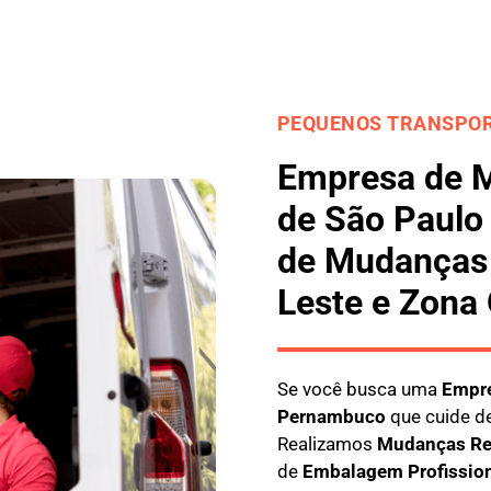
PEQUENOS TRANSPOR
Empresa de 
de São Paulo
de Mudanças 
Leste e Zona
Se você busca uma
E
mpre
Pernambuco
que cuide de
Realizamos
M
udanças Re
de
E
mbalagem Profissio