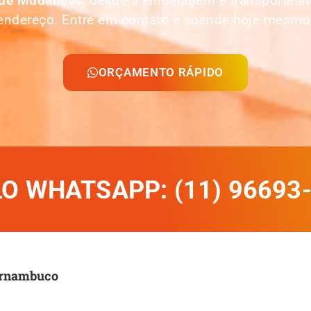
 de Mudanças
, desde a embalagem e transporte 
endereço. Entre em contato e agende hoje mesmo
ORÇAMENTO RÁPIDO
 WHATSAPP: (11) 96693
ernambuco