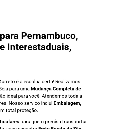
 para Pernambuco,
e Interestaduais,
 Karreto é a escolha certa! Realizamos
 Seja para uma
Mudança Completa de
ção ideal para você. Atendemos
toda a
res. Nosso serviço inclui
Embalagem,
m total proteção.
ticulares
para quem precisa transportar
eto, você encontra
F
rete Barato
de São