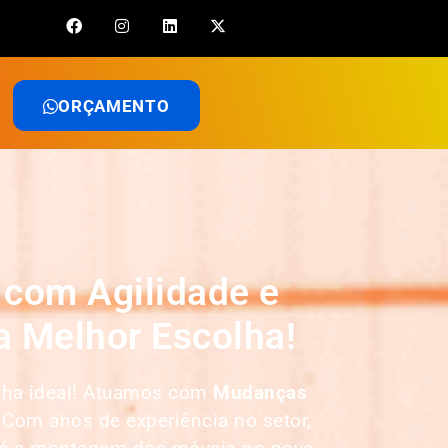
ORÇAMENTO
com Agilidade e
 Melhor Escolha!
olha ideal! Atuamos com
Mudanças
 Com anos de experiência no setor,