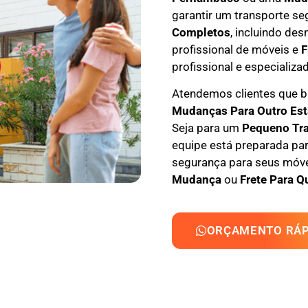
garantir um transporte se
Completos
, incluindo
des
profissional
de móveis e
F
profissional e especializa
Atendemos clientes que
M
udanças Para Outro Es
Seja para um
Pequeno Tr
equipe está preparada par
segurança para seus móvei
Mudança
ou
Frete Para Q
ORÇAMENTO RÁP