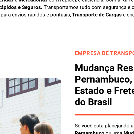
Rápidos e Seguros
.
Transportamos tudo com segurança e 
l para envios rápidos e pontuais,
Transporte de Cargas
e en
EMPRESA DE TRANSPO
Mudança Resi
Pernambuco,
Estado e Fret
do Brasil
Se você está planejando
Pernambuco
ou uma
M
ud