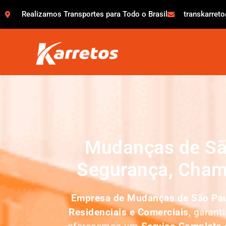
Realizamos Transportes para Todo o Brasil
transkarret
Mudanças de Sã
Segurança, Cham
Empresa de
Mudanças de São Pa
Residenciais e Comerciais
, garant