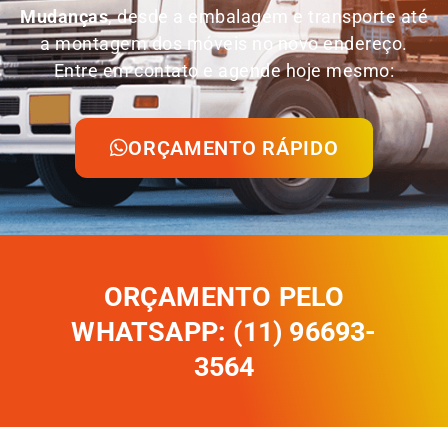
Mudanças
, desde a embalagem e transporte até
a montagem dos móveis no novo endereço.
Entre em contato e agende hoje mesmo:
ORÇAMENTO RÁPIDO
ORÇAMENTO PELO
WHATSAPP: (11) 96693-
3564