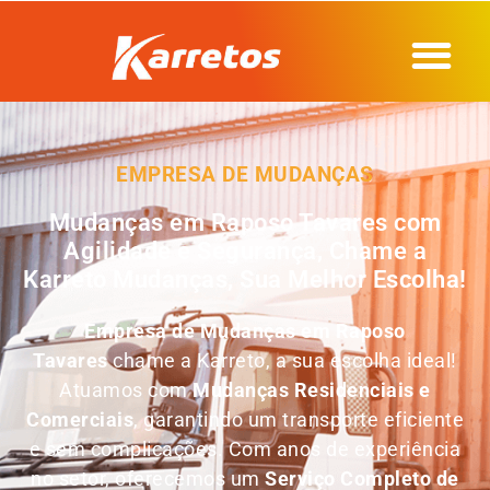
EMPRESA DE MUDANÇAS
Mudanças em Raposo Tavares com
Agilidade e Segurança, Chame a
Karreto Mudanças, Sua Melhor Escolha!
Empresa de Mudanças em
Raposo
Tavares
chame a Karreto, a sua escolha ideal!
Atuamos com
Mudanças Residenciais e
Comerciais
, garantindo um transporte eficiente
e sem complicações. Com anos de experiência
no setor, oferecemos um
Serviço Completo de