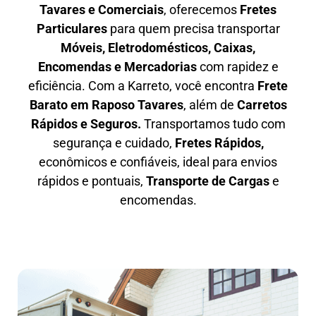
Tavares e Comerciais
, oferecemos
F
retes
Particulares
para quem precisa transportar
M
óveis, Eletrodomésticos, Caixas,
Encomendas e Mercadorias
com rapidez e
eficiência. Com a Karreto, você encontra
F
rete
Barato em
Raposo Tavares
, além de
C
arretos
Rápidos e Seguros
.
Transportamos tudo com
segurança e cuidado,
Fretes Rápidos,
econômicos e confiáveis, ideal para envios
rápidos e pontuais,
Transporte de Cargas
e
encomendas.