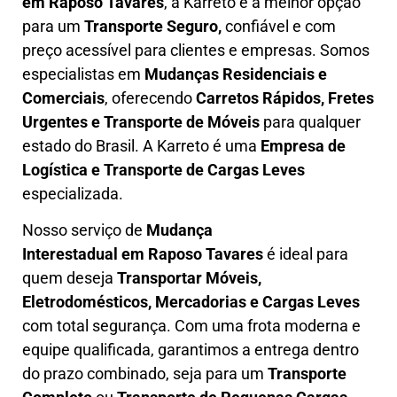
em
Raposo Tavares
, a Karreto é a melhor opção
para um
T
ransporte Seguro,
confiável e com
preço acessível para clientes e empresas. Somos
especialistas em
Mudanças Residenciais e
Comerciais
, oferecendo
Carretos Rápidos, Fretes
Urgentes e Transporte de Móveis
para qualquer
estado do Brasil. A
Karreto
é uma
Empresa de
L
ogística e Transporte de Cargas
Leves
especializada.
Nosso serviço de
Mudança
Interestadual
em Raposo Tavares
é ideal para
quem deseja
Transportar Móveis,
Eletrodomésticos, Mercadorias e Cargas Leves
com total segurança. Com uma frota moderna e
equipe qualificada, garantimos a entrega dentro
do prazo combinado, seja para um
Transporte