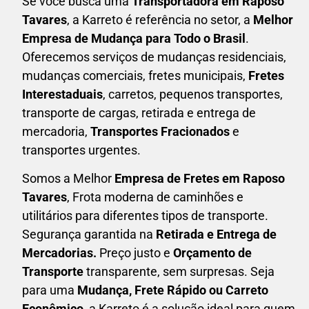
Se você busca uma
Transportadora em
Raposo
Tavares
, a Karreto é referência no setor, a
Melhor
Empresa de Mudança para Todo o Brasil
.
Oferecemos serviços de mudanças residenciais,
mudanças comerciais, fretes municipais,
Fretes
Interestaduais
, carretos, pequenos transportes,
transporte de cargas, retirada e entrega de
mercadoria,
Transportes Fracionados
e
transportes urgentes.
Somos a Melhor
Empresa de Fretes em
Raposo
Tavares
, Frota moderna de caminhões e
utilitários para diferentes tipos de transporte.
Segurança garantida na
Retirada e Entrega de
Mercadorias.
Preço justo e
Orçamento de
Transporte
transparente, sem surpresas. Seja
para uma
M
udança, Frete Rápido ou Carreto
Econômico
, a
Karreto
é a solução ideal para quem