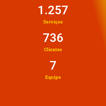
1.258
Serviços
737
Clientes
8
Equipe