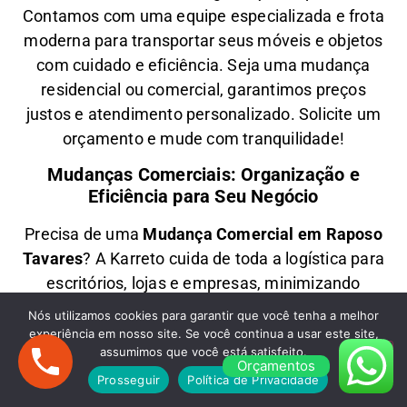
Contamos com uma equipe especializada e frota
moderna para transportar seus móveis e objetos
com
cuidado e eficiência
. Seja uma
mudança
residencial ou comercial
, garantimos
preços
justos e atendimento personalizado
. Solicite um
orçamento e
mude com tranquilidade!
Mudanças Comerciais: Organização e
Eficiência para Seu Negócio
Precisa de uma
M
udança Comercial em
Raposo
Tavares
? A
Karreto
cuida de toda a logística para
escritórios, lojas e empresas
, minimizando
impactos e garantindo
agilidade na realocação
Nós utilizamos cookies para garantir que você tenha a melhor
dos seus móveis e equipamentos
. Com equipe
experiência em nosso site. Se você continua a usar este site,
assumimos que você está satisfeito.
treinada e planejamento estratégico, sua
Orçamentos
empresa
volta a operar rapidamente
no novo
Prosseguir
Política de Privacidade
endereço.