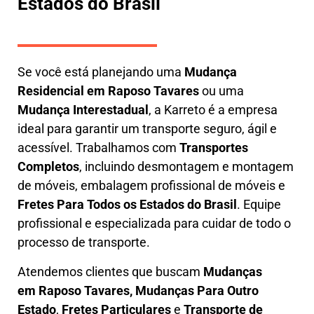
Estados do Brasil
Se você está planejando uma
M
udança
Residencial em Raposo Tavares
ou uma
M
udança Interestadual
, a
Karreto
é a empresa
ideal para garantir um transporte seguro, ágil e
acessível. Trabalhamos com
Transportes
Completos
, incluindo
desmontagem e montagem
de móveis
,
embalagem profissional
de móveis e
F
retes Para Todos os Estados do Brasil
.
Equipe
profissional e especializada
para cuidar de todo o
processo de transporte.
Atendemos clientes que buscam
M
udanças
em
Raposo Tavares, M
udanças Para Outro
Estado
,
F
retes Particulares
e
T
ransporte
de