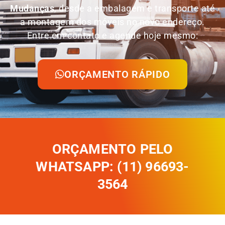
Mudanças
, desde a embalagem e transporte até
a montagem dos móveis no novo endereço.
Entre em contato e agende hoje mesmo:
ORÇAMENTO RÁPIDO
ORÇAMENTO PELO
WHATSAPP: (11) 96693-
3564