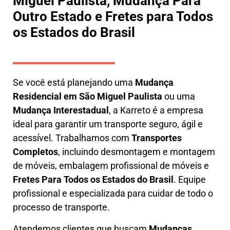
Miguel Paulista, Mudança Para
Outro Estado e Fretes para Todos
os Estados do Brasil
Se você está planejando uma
M
udança
Residencial em São Miguel Paulista
ou uma
M
udança Interestadual
, a
Karreto
é a empresa
ideal para garantir um transporte seguro, ágil e
acessível. Trabalhamos com
Transportes
Completos
, incluindo
desmontagem e montagem
de móveis
,
embalagem profissional
de móveis e
F
retes Para Todos os Estados do Brasil
.
Equipe
profissional e especializada
para cuidar de todo o
processo de transporte.
Atendemos clientes que buscam
M
udanças