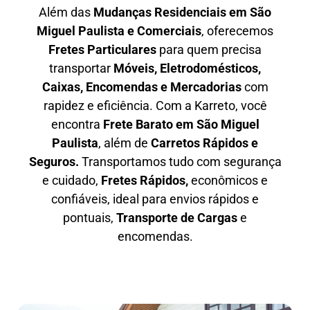
Além das
M
udanças Residenciais em São
Miguel Paulista e Comerciais
, oferecemos
F
retes Particulares
para quem precisa
transportar
M
óveis, Eletrodomésticos,
Caixas, Encomendas e Mercadorias
com
rapidez e eficiência. Com a Karreto, você
encontra
F
rete Barato em
São Miguel
Paulista
, além de
C
arretos Rápidos e
Seguros
.
Transportamos tudo com segurança
e cuidado,
Fretes Rápidos,
econômicos e
confiáveis, ideal para envios rápidos e
pontuais,
Transporte de Cargas
e
encomendas.