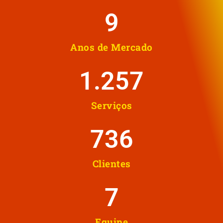
10
Anos de Mercado
1.258
Serviços
737
Clientes
8
Equipe