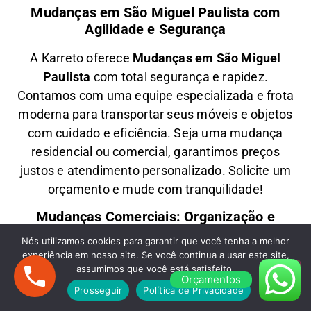
Mudanças em São Miguel Paulista com
Agilidade e Segurança
A
Karreto
oferece
M
udanças em
São Miguel
Paulista
com total segurança e rapidez.
Contamos com uma equipe especializada e frota
moderna para transportar seus móveis e objetos
com
cuidado e eficiência
. Seja uma
mudança
residencial ou comercial
, garantimos
preços
justos e atendimento personalizado
. Solicite um
orçamento e
mude com tranquilidade!
Mudanças Comerciais: Organização e
Eficiência para Seu Negócio
Nós utilizamos cookies para garantir que você tenha a melhor
experiência em nosso site. Se você continua a usar este site,
Precisa de uma
M
udança Comercial em
São
assumimos que você está satisfeito.
Orçamentos
Miguel Paulista
? A
Karreto
cuida de toda a
Prosseguir
Política de Privacidade
logística para
escritórios, lojas e empresas
,