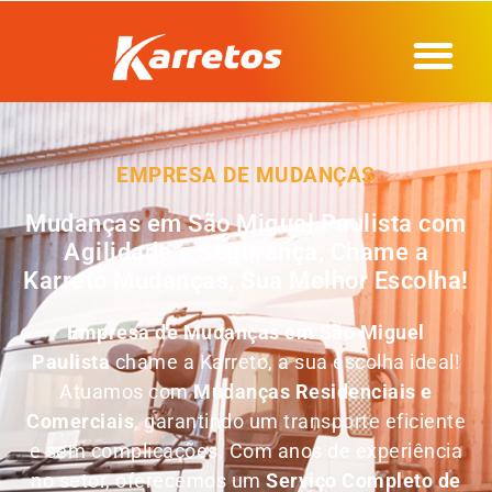
EMPRESA DE MUDANÇAS
Mudanças em São Miguel Paulista com
Agilidade e Segurança, Chame a
Karreto Mudanças, Sua Melhor Escolha!
Empresa de Mudanças em
São Miguel
Paulista
chame a Karreto, a sua escolha ideal!
Atuamos com
Mudanças Residenciais e
Comerciais
, garantindo um transporte eficiente
e sem complicações. Com anos de experiência
no setor, oferecemos um
Serviço Completo de