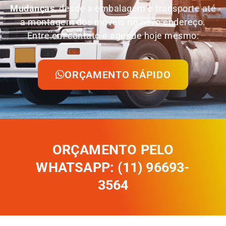
Mudanças
, desde a embalagem e transporte até
a montagem dos móveis no novo endereço.
Entre em contato e agende hoje mesmo:
ORÇAMENTO RÁPIDO
ORÇAMENTO PELO
WHATSAPP: (11) 96693-
3564