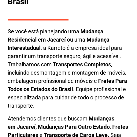
Brasil
Se você está planejando uma
M
udança
Residencial em Jacareí
ou uma
M
udança
Interestadual
, a
Karreto
é a empresa ideal para
garantir um transporte seguro, ágil e acessível.
Trabalhamos com
Transportes Completos
,
incluindo
desmontagem e montagem de móveis
,
embalagem profissional
de móveis e
F
retes Para
Todos os Estados do Brasil
.
Equipe profissional e
especializada
para cuidar de todo o processo de
transporte.
Atendemos clientes que buscam
M
udanças
em
Jacareí, M
udanças Para Outro Estado
,
F
retes
Particulares
e
T
ransporte
de Carga Leve
.
Seja