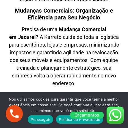
Mudanças Comerciais: Organização e
Eficiência para Seu Negócio
Precisa de uma
M
udança Comercial
em
Jacareí
? A
Karreto
cuida de toda a logística
para
escritórios, lojas e empresas
, minimizando
impactos e garantindo
agilidade na realocação
dos seus móveis e equipamentos
. Com equipe
treinada e planejamento estratégico, sua
empresa
volta a operar rapidamente
no novo
endereço.
Fretes em Jacareí: Transporte Rápido e
Nós utilizamos cookies para garantir que você tenha a melhor
Econômico
experiência em nosso site. Se você continua a usar este site,
assumimos que você está satisfeito.
Oferecemos
F
retes em
Jacareí
para quem
Orçamentos
Prosseguir
Política de Privacidade
precisa transportar
móveis, eletrodomésticos,