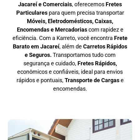
Jacareí e Comerciais
, oferecemos
F
retes
Particulares
para quem precisa transportar
M
óveis, Eletrodomésticos, Caixas,
Encomendas e Mercadorias
com rapidez e
eficiência. Com a Karreto, você encontra
F
rete
Barato em
Jacareí
, além de
C
arretos Rápidos
e Seguros
.
Transportamos tudo com
segurança e cuidado,
Fretes Rápidos,
econômicos e confiáveis, ideal para envios
rápidos e pontuais,
Transporte de Cargas
e
encomendas.