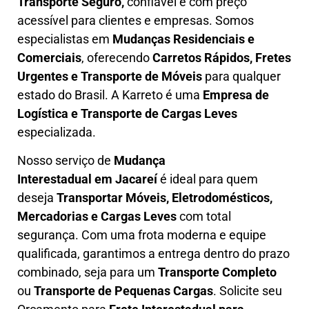
T
ransporte Seguro,
confiável e com preço
acessível para clientes e empresas. Somos
especialistas em
Mudanças Residenciais e
Comerciais
, oferecendo
Carretos Rápidos, Fretes
Urgentes e Transporte de Móveis
para qualquer
estado do Brasil. A
Karreto
é uma
Empresa de
L
ogística e Transporte de Cargas
Leves
especializada.
Nosso serviço de
Mudança
Interestadual
em Jacareí
é ideal para quem
deseja
Transportar Móveis, Eletrodomésticos,
Mercadorias e Cargas Leves
com total
segurança. Com uma frota moderna e equipe
qualificada, garantimos a entrega dentro do prazo
combinado, seja para um
Transporte Completo
ou
Transporte de Pequenas Cargas
. Solicite seu