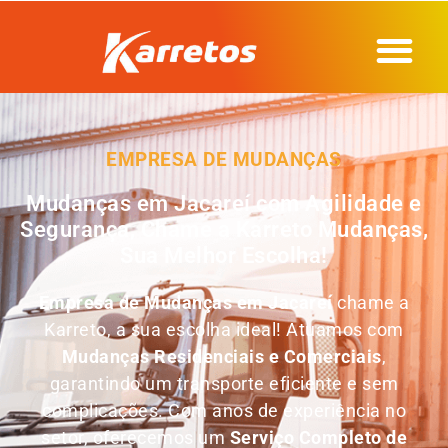
EMPRESA DE MUDANÇAS
Mudanças em Jacareí com Agilidade e
Segurança, Chame a Karreto Mudanças,
Sua Melhor Escolha!
Empresa de Mudanças em
Jacareí
chame a
Karreto, a sua escolha ideal! Atuamos com
Mudanças Residenciais e Comerciais
,
garantindo um transporte eficiente e sem
complicações. Com anos de experiência no
setor, oferecemos um
Serviço Completo de