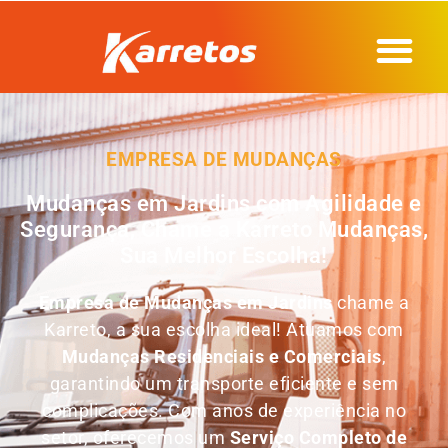
EMPRESA DE MUDANÇAS
Mudanças em Jardins com Agilidade e
Segurança, Chame a Karreto Mudanças,
Sua Melhor Escolha!
Empresa de Mudanças em
Jardins
chame a
Karreto, a sua escolha ideal! Atuamos com
Mudanças Residenciais e Comerciais
,
garantindo um transporte eficiente e sem
complicações. Com anos de experiência no
setor, oferecemos um
Serviço Completo de