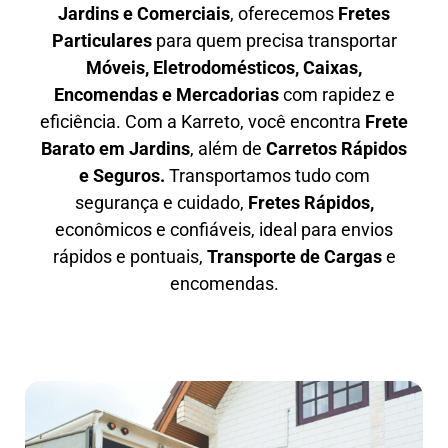
Jardins e Comerciais
, oferecemos
F
retes
Particulares
para quem precisa transportar
M
óveis, Eletrodomésticos, Caixas,
Encomendas e Mercadorias
com rapidez e
eficiência. Com a Karreto, você encontra
F
rete
Barato em
Jardins
, além de
C
arretos Rápidos
e Seguros
.
Transportamos tudo com
segurança e cuidado,
Fretes Rápidos,
econômicos e confiáveis, ideal para envios
rápidos e pontuais,
Transporte de Cargas
e
encomendas.