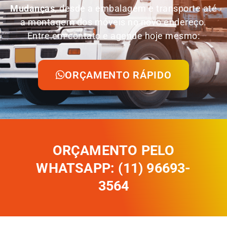
Mudanças
, desde a embalagem e transporte até
a montagem dos móveis no novo endereço.
Entre em contato e agende hoje mesmo:
ORÇAMENTO RÁPIDO
ORÇAMENTO PELO
WHATSAPP: (11) 96693-
3564