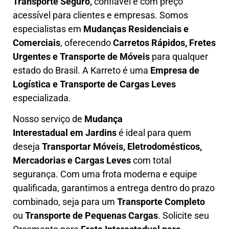
T
ransporte Seguro,
confiável e com preço
acessível para clientes e empresas. Somos
especialistas em
Mudanças Residenciais e
Comerciais
, oferecendo
Carretos Rápidos, Fretes
Urgentes e Transporte de Móveis
para qualquer
estado do Brasil. A
Karreto
é uma
Empresa de
L
ogística e Transporte de Cargas
Leves
especializada.
Nosso serviço de
Mudança
Interestadual
em Jardins
é ideal para quem
deseja
Transportar Móveis, Eletrodomésticos,
Mercadorias e Cargas Leves
com total
segurança. Com uma frota moderna e equipe
qualificada, garantimos a entrega dentro do prazo
combinado, seja para um
Transporte Completo
ou
Transporte de Pequenas Cargas
. Solicite seu