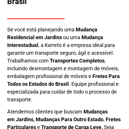
Brasil
Se você está planejando uma
M
udança
Residencial em Jardins
ou uma
M
udança
Interestadual
, a
Karreto
é a empresa ideal para
garantir um transporte seguro, ágil e acessível.
Trabalhamos com
Transportes Completos
,
incluindo
desmontagem e montagem de móveis
,
embalagem profissional
de móveis e
F
retes Para
Todos os Estados do Brasil
.
Equipe profissional e
especializada
para cuidar de todo o processo de
transporte.
Atendemos clientes que buscam
M
udanças
em
Jardins, M
udanças Para Outro Estado
,
F
retes
Particulares
e
T
ransporte
de Carga Leve
.
Seja