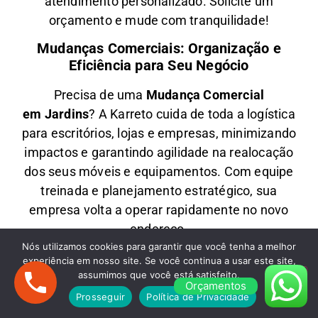
atendimento personalizado
. Solicite um
orçamento e
mude com tranquilidade!
Mudanças Comerciais: Organização e
Eficiência para Seu Negócio
Precisa de uma
M
udança Comercial
em
Jardins
? A
Karreto
cuida de toda a logística
para
escritórios, lojas e empresas
, minimizando
impactos e garantindo
agilidade na realocação
dos seus móveis e equipamentos
. Com equipe
treinada e planejamento estratégico, sua
empresa
volta a operar rapidamente
no novo
endereço.
Nós utilizamos cookies para garantir que você tenha a melhor
Fretes em Jardins: Transporte Rápido e
experiência em nosso site. Se você continua a usar este site,
Econômico
assumimos que você está satisfeito.
Orçamentos
Prosseguir
Política de Privacidade
Oferecemos
F
retes em
Jardins
para quem