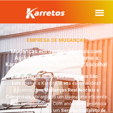
EMPRESA DE MUDANÇAS
Mudanças em Jardim São Luís com
Agilidade e Segurança, Chame a
Karreto Mudanças, Sua Melhor Escolha!
Empresa de Mudanças em
Jardim São
Luís
chame a Karreto, a sua escolha ideal!
Atuamos com
Mudanças Residenciais e
Comerciais
, garantindo um transporte eficiente
e sem complicações. Com anos de experiência
no setor, oferecemos um
Serviço Completo de