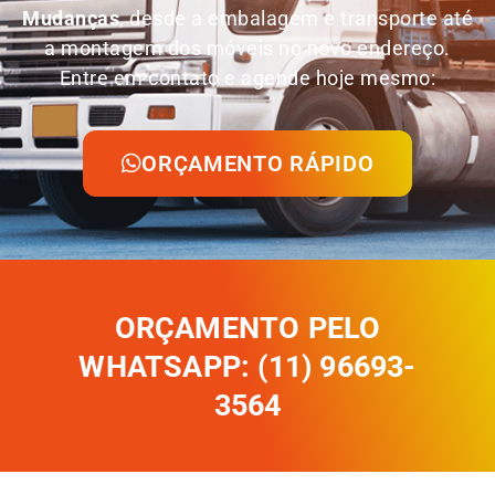
Mudanças
, desde a embalagem e transporte até
a montagem dos móveis no novo endereço.
Entre em contato e agende hoje mesmo:
ORÇAMENTO RÁPIDO
ORÇAMENTO PELO
WHATSAPP: (11) 96693-
3564