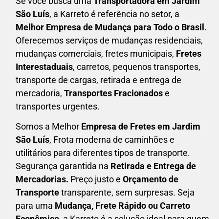
Se você busca uma
Transportadora em
Jardim
São Luís
, a Karreto é referência no setor, a
Melhor Empresa de Mudança para Todo o Brasil
.
Oferecemos serviços de mudanças residenciais,
mudanças comerciais, fretes municipais,
Fretes
Interestaduais
, carretos, pequenos transportes,
transporte de cargas, retirada e entrega de
mercadoria,
Transportes Fracionados
e
transportes urgentes.
Somos a Melhor
Empresa de Fretes em
Jardim
São Luís
, Frota moderna de caminhões e
utilitários para diferentes tipos de transporte.
Segurança garantida na
Retirada e Entrega de
Mercadorias.
Preço justo e
Orçamento de
Transporte
transparente, sem surpresas. Seja
para uma
M
udança, Frete Rápido ou Carreto
Econômico
, a
Karreto
é a solução ideal para quem