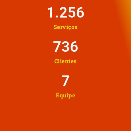
1.258
Serviços
737
Clientes
8
Equipe