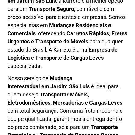
em
Jardim São Luís
, a Karreto é a melhor opção
para um
T
ransporte Seguro,
confiável e com
preço acessível para clientes e empresas. Somos
especialistas em
Mudanças Residenciais e
Comerciais
, oferecendo
Carretos Rápidos, Fretes
Urgentes e Transporte de Móveis
para qualquer
estado do Brasil. A
Karreto
é uma
Empresa de
L
ogística e Transporte de Cargas
Leves
especializada.
Nosso serviço de
Mudança
Interestadual
em Jardim São Luís
é ideal para
quem deseja
Transportar Móveis,
Eletrodomésticos, Mercadorias e Cargas Leves
com total segurança. Com uma frota moderna e
equipe qualificada, garantimos a entrega dentro
do prazo combinado, seja para um
Transporte