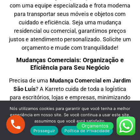
com uma equipe especializada e frota moderna
para transportar seus móveis e objetos com
cuidado e eficiência
. Seja uma
mudança
residencial ou comercial
, garantimos
preços
justos e atendimento personalizado
. Solicite um
orçamento e
mude com tranquilidade!
Mudanças Comerciais: Organização e
Eficiência para Seu Negócio
Precisa de uma
M
udança Comercial em
Jardim
São Luís
? A
Karreto
cuida de toda a logística
para
escritórios, lojas e empresas
, minimizando
impactos e garantindo
agilidade na realocação
Nós utilizamos cookies para garantir que você tenha a melhor
dos seus móveis e equipamentos
. Com equipe
experiência em nosso site. Se você continua a usar este site,
assumimos que você está satisfeito.
treinada e planejamento estratégico, sua
Orçamentos
empresa
volta a operar rapidamente
no novo
Prosseguir
Política de Privacidade
endereço.