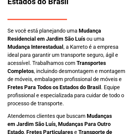
Estados do Brasil
Se você está planejando uma
M
udança
Residencial em Jardim São Luís
ou uma
M
udança Interestadual
, a
Karreto
é a empresa
ideal para garantir um transporte seguro, ágil e
acessível. Trabalhamos com
Transportes
Completos
, incluindo
desmontagem e montagem
de móveis
,
embalagem profissional
de móveis e
F
retes Para Todos os Estados do Brasil
.
Equipe
profissional e especializada
para cuidar de todo o
processo de transporte.
Atendemos clientes que buscam
M
udanças
em
Jardim São Luís, M
udanças Para Outro
Estado
,
F
retes Particulares
e
T
ransporte
de