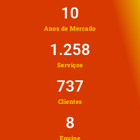
10
Anos de Mercado
1.258
Serviços
737
Clientes
8
Equipe