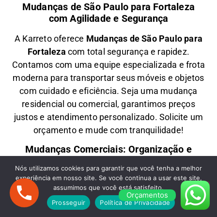
Mudanças de São Paulo para Fortaleza
com Agilidade e Segurança
A
Karreto
oferece
M
udanças
de São Paulo para
Fortaleza
com total segurança e rapidez.
Contamos com uma equipe especializada e frota
moderna para transportar seus móveis e objetos
com
cuidado e eficiência
. Seja uma
mudança
residencial ou comercial
, garantimos
preços
justos e atendimento personalizado
. Solicite um
orçamento e
mude com tranquilidade!
Mudanças Comerciais: Organização e
Eficiência para Seu Negócio
Nós utilizamos cookies para garantir que você tenha a melhor
experiência em nosso site. Se você continua a usar este site,
Precisa de uma
M
udança Comercial
de São
assumimos que você está satisfeito.
Paulo para Fortaleza
? A
Karreto
cuida de toda a
Orçamentos
Prosseguir
Política de Privacidade
logística para
escritórios, lojas e empresas
,