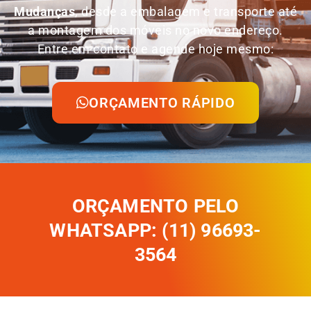
Mudanças
, desde a embalagem e transporte até
a montagem dos móveis no novo endereço.
Entre em contato e agende hoje mesmo:
ORÇAMENTO RÁPIDO
ORÇAMENTO PELO
WHATSAPP: (11) 96693-
3564