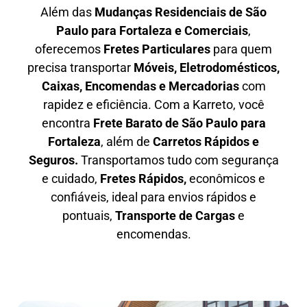
Além das
M
udanças Residenciais de São
Paulo para Fortaleza e Comerciais
,
oferecemos
F
retes Particulares
para quem
precisa transportar
M
óveis, Eletrodomésticos,
Caixas, Encomendas e Mercadorias
com
rapidez e eficiência. Com a Karreto, você
encontra
F
rete Barato
de São Paulo para
Fortaleza
, além de
C
arretos Rápidos e
Seguros
.
Transportamos tudo com segurança
e cuidado,
Fretes Rápidos,
econômicos e
confiáveis, ideal para envios rápidos e
pontuais,
Transporte de Cargas
e
encomendas.