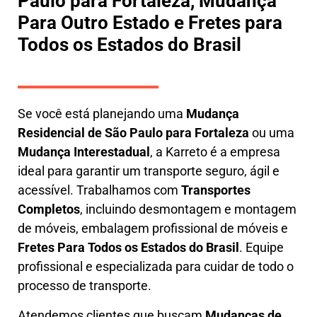
Paulo para Fortaleza, Mudança
Para Outro Estado e Fretes para
Todos os Estados do Brasil
Se você está planejando uma
M
udança
Residencial de São Paulo para Fortaleza
ou uma
M
udança Interestadual
, a
Karreto
é a empresa
ideal para garantir um transporte seguro, ágil e
acessível. Trabalhamos com
Transportes
Completos
, incluindo
desmontagem e montagem
de móveis
,
embalagem profissional
de móveis e
F
retes Para Todos os Estados do Brasil
.
Equipe
profissional e especializada
para cuidar de todo o
processo de transporte.
Atendemos clientes que buscam
M
udanças
de