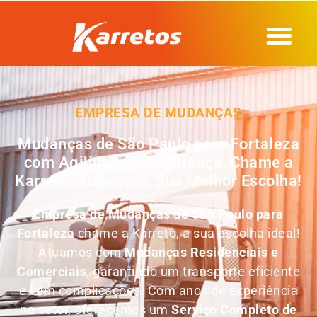
EMPRESA DE MUDANÇAS
Mudanças de São Paulo para Fortaleza
com Agilidade e Segurança, Chame a
Karreto Mudanças, Sua Melhor Escolha!
Empresa de
Mudanças de São Paulo para
Fortaleza
chame a Karreto, a sua escolha ideal!
Atuamos com
Mudanças Residenciais e
Comerciais
, garantindo um transporte eficiente
e sem complicações. Com anos de experiência
no setor, oferecemos um
Serviço Completo de