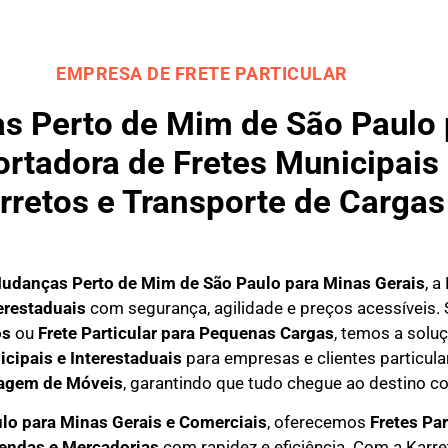
EMPRESA DE FRETE PARTICULAR
 Perto de Mim de São Paulo p
rtadora de Fretes Municipais 
rretos e Transporte de Cargas
udanças Perto de Mim de São Paulo para
Minas Gerais
, a
erestaduais
com segurança, agilidade e preços acessíveis.
os
ou
Frete Particular para Pequenas Cargas
, temos a solu
icipais e Interestaduais
para empresas e clientes particula
agem de Móveis
, garantindo que tudo chegue ao destino co
lo para Minas Gerais e Comerciais
, oferecemos
F
retes Par
mendas e Mercadorias
com rapidez e eficiência. Com a Karr