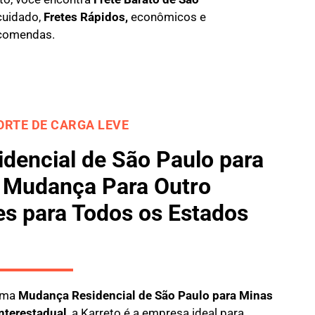
cuidado,
Fretes Rápidos,
econômicos e
comendas.
RTE DE CARGA LEVE
dencial de São Paulo para
, Mudança Para Outro
es para Todos os Estados
 uma
M
udança Residencial de São Paulo para Minas
nterestadual
, a
Karreto
é a empresa ideal para