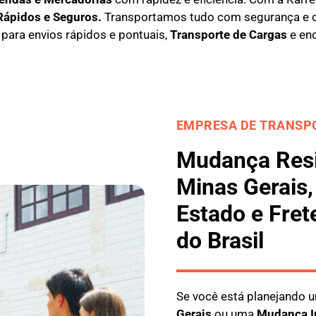
Rápidos e Seguros
.
Transportamos tudo com segurança e 
l para envios rápidos e pontuais,
Transporte de Cargas
e en
EMPRESA DE TRANSPO
Mudança Resi
Minas Gerais
Estado e Fret
do Brasil
Se você está planejando
Gerais
ou uma
M
udança I