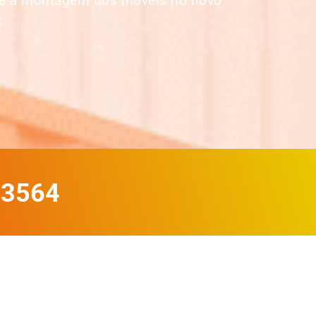
até a montagem dos móveis no novo
:
-3564