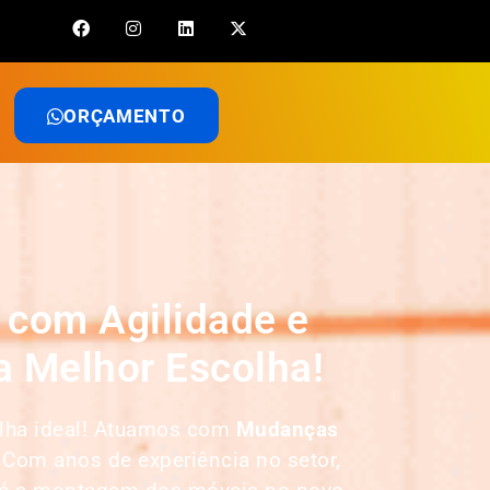
ORÇAMENTO
 com Agilidade e
 Melhor Escolha!
olha ideal! Atuamos com
Mudanças
 Com anos de experiência no setor,