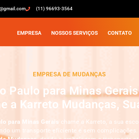
o@gmail.com
(11) 96693-3564
EMPRESA
NOSSOS SERVIÇOS
CONTATO
EMPRESA DE MUDANÇAS
 Paulo para Minas Gerais
e a Karreto Mudanças, Sua
lo para Minas Gerais
chame a Karreto, a sua esc
indo um transporte eficiente e sem complicações.