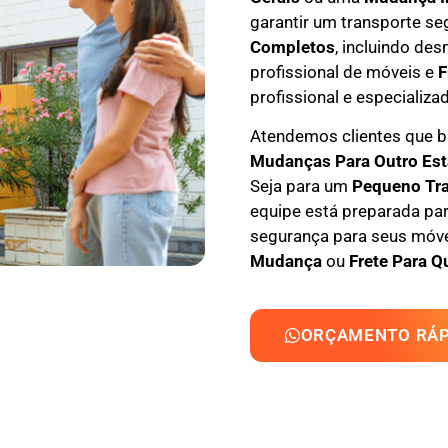
garantir um transporte se
Completos
, incluindo
des
profissional
de móveis e
F
profissional e especializa
Atendemos clientes que
M
udanças Para Outro Es
Seja para um
Pequeno Tr
equipe está preparada par
segurança para seus móvei
Mudança
ou
Frete Para Q
ORÇAMENTO RÁP