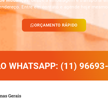
 de Mudanças
, desde a embalagem e transporte 
endereço. Entre em contato e agende hoje mesmo
ORÇAMENTO RÁPIDO
 WHATSAPP: (11) 96693
nas Gerais