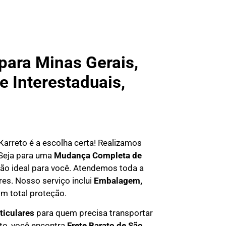
ara Minas Gerais,
e Interestaduais,
 Karreto é a escolha certa! Realizamos
 Seja para uma
Mudança Completa de
ção ideal para você. Atendemos
toda a
res. Nosso serviço inclui
Embalagem,
m total proteção.
ticulares
para quem precisa transportar
eto, você encontra
F
rete Barato
de São