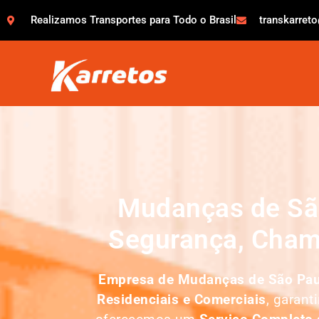
Realizamos Transportes para Todo o Brasil
transkarret
Mudanças de São
Segurança, Cham
Empresa de
Mudanças de São Pau
Residenciais e Comerciais
, garant