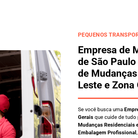
PEQUENOS TRANSPOR
Empresa de 
de São Paulo
de Mudanças 
Leste e Zona
Se você busca uma
E
mpre
Gerais
que cuide de tudo 
M
udanças Residenciais 
E
mbalagem Profissional