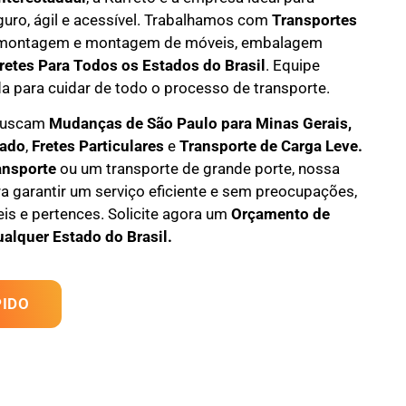
guro, ágil e acessível. Trabalhamos com
Transportes
montagem e montagem de móveis
,
embalagem
retes Para Todos os Estados do Brasil
.
Equipe
da
para cuidar de todo o processo de transporte.
 buscam
M
udanças
de São Paulo para Minas Gerais,
tado
,
F
retes Particulares
e
T
ransporte
de Carga Leve
.
ansporte
ou um transporte de grande porte, nossa
a garantir um serviço eficiente e sem preocupações,
s e pertences. Solicite agora um
Orçamento de
ualquer Estado do Brasil.
IDO