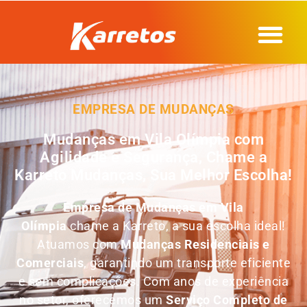
EMPRESA DE MUDANÇAS
Mudanças em Vila Olímpia com
Agilidade e Segurança, Chame a
Karreto Mudanças, Sua Melhor Escolha!
Empresa de Mudanças em
Vila
Olímpia
chame a Karreto, a sua escolha ideal!
Atuamos com
Mudanças Residenciais e
Comerciais
, garantindo um transporte eficiente
e sem complicações. Com anos de experiência
no setor, oferecemos um
Serviço Completo de