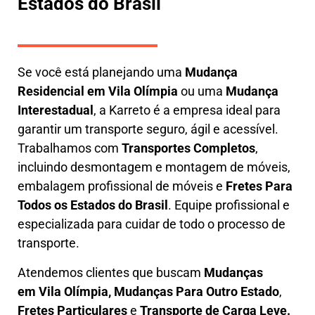
Estados do Brasil
Se você está planejando uma
M
udança
Residencial em Vila Olímpia
ou uma
M
udança
Interestadual
, a
Karreto
é a empresa ideal para
garantir um transporte seguro, ágil e acessível.
Trabalhamos com
Transportes Completos
,
incluindo
desmontagem e montagem de móveis
,
embalagem profissional
de móveis e
F
retes Para
Todos os Estados do Brasil
.
Equipe profissional e
especializada
para cuidar de todo o processo de
transporte.
Atendemos clientes que buscam
M
udanças
em
Vila Olímpia, M
udanças Para Outro Estado
,
F
retes Particulares
e
T
ransporte
de Carga Leve
.