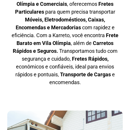
Olímpia e Comerciais
, oferecemos
F
retes
Particulares
para quem precisa transportar
M
óveis, Eletrodomésticos, Caixas,
Encomendas e Mercadorias
com rapidez e
eficiência. Com a Karreto, você encontra
F
rete
Barato em
Vila Olímpia
, além de
C
arretos
Rápidos e Seguros
.
Transportamos tudo com
segurança e cuidado,
Fretes Rápidos,
econômicos e confiáveis, ideal para envios
rápidos e pontuais,
Transporte de Cargas
e
encomendas.