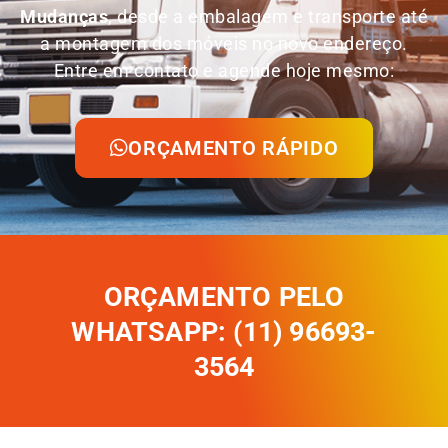
Mudanças
, desde a embalagem e transporte até
a montagem dos móveis no novo endereço.
Entre em contato e agende hoje mesmo:
ORÇAMENTO RÁPIDO
ORÇAMENTO PELO
WHATSAPP: (11) 96693-
3564