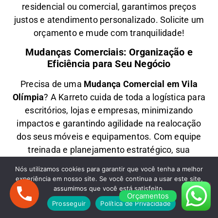
residencial ou comercial
, garantimos
preços
justos e atendimento personalizado
. Solicite um
orçamento e
mude com tranquilidade!
Mudanças Comerciais: Organização e
Eficiência para Seu Negócio
Precisa de uma
M
udança Comercial em
Vila
Olímpia
? A
Karreto
cuida de toda a logística para
escritórios, lojas e empresas
, minimizando
impactos e garantindo
agilidade na realocação
dos seus móveis e equipamentos
. Com equipe
treinada e planejamento estratégico, sua
empresa
volta a operar rapidamente
no novo
Nós utilizamos cookies para garantir que você tenha a melhor
endereço.
experiência em nosso site. Se você continua a usar este site,
assumimos que você está satisfeito.
Fretes em Vila Olímpia: Transporte Rápido
Orçamentos
Prosseguir
Política de Privacidade
e Econômico