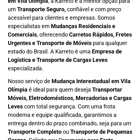
em
Vila Olímpia
, a Karreto é a melhor opção para
um
T
ransporte Seguro,
confiável e com preço
acessível para clientes e empresas. Somos
especialistas em
Mudanças Residenciais e
Comerciais
, oferecendo
Carretos Rápidos, Fretes
Urgentes e Transporte de Móveis
para qualquer
estado do Brasil. A
Karreto
é uma
Empresa de
L
ogística e Transporte de Cargas
Leves
especializada.
Nosso serviço de
Mudança Interestadual
em Vila
Olímpia
é ideal para quem deseja
Transportar
Móveis, Eletrodomésticos, Mercadorias e Cargas
Leves
com total segurança. Com uma frota
moderna e equipe qualificada, garantimos a
entrega dentro do prazo combinado, seja para um
Transporte Completo
ou
Transporte de Pequenas