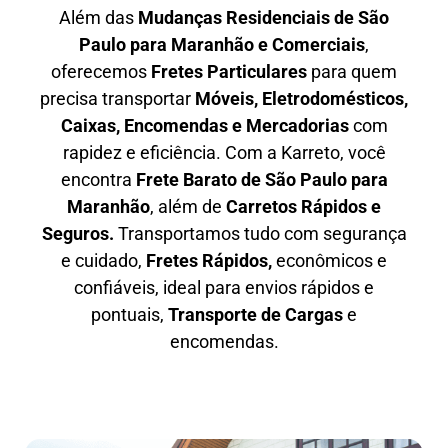
Além das
M
udanças Residenciais de São
Paulo para Maranhão e Comerciais
,
oferecemos
F
retes Particulares
para quem
precisa transportar
M
óveis, Eletrodomésticos,
Caixas, Encomendas e Mercadorias
com
rapidez e eficiência. Com a Karreto, você
encontra
F
rete Barato
de São Paulo para
Maranhão
, além de
C
arretos Rápidos e
Seguros
.
Transportamos tudo com segurança
e cuidado,
Fretes Rápidos,
econômicos e
confiáveis, ideal para envios rápidos e
pontuais,
Transporte de Cargas
e
encomendas.