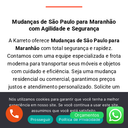
Mudanças de São Paulo para Maranhão
com Agilidade e Segurança
A
Karreto
oferece
M
udanças
de São Paulo para
Maranhão
com total segurança e rapidez.
Contamos com uma equipe especializada e frota
moderna para transportar seus móveis e objetos
com
cuidado e eficiência
. Seja uma
mudança
residencial ou comercial
, garantimos
preços
justos e atendimento personalizado
. Solicite um
orçamento e
mude com tranquilidade!
Nós utilizamos cookies para garantir que você tenha a melhor
Mudanças Comerciais: Organização e
experiência em nosso site. Se você continua a usar este site,
assumimos que você está satisfeito.
Eficiência para Seu Negócio
Orçamentos
Prosseguir
Política de Privacidade
Precisa de uma
M
udança Comercial
de São