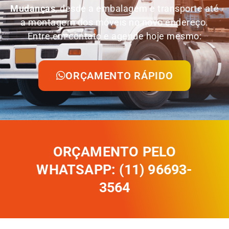
Mudanças
, desde a embalagem e transporte até
a montagem dos móveis no novo endereço.
Entre em contato e agende hoje mesmo:
ORÇAMENTO RÁPIDO
ORÇAMENTO PELO
WHATSAPP: (11) 96693-
3564