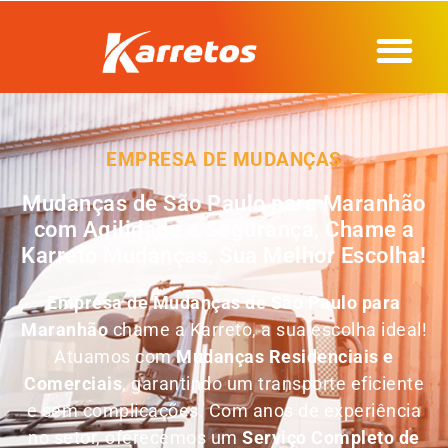
EMPRESA DE MUDANÇAS
Mudanças de São Paulo para Maranhão
com Agilidade e Segurança, Chame a
Karreto Mudanças, Sua Melhor Escolha!
Empresa de
Mudanças de São Paulo para
Maranhão
chame a Karreto, a sua escolha ideal!
Atuamos com
Mudanças Residenciais e
Comerciais
, garantindo um transporte eficiente
e sem complicações. Com anos de experiência
no setor, oferecemos um
Serviço Completo de