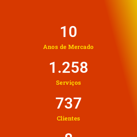
10
Anos de Mercado
1.258
Serviços
737
Clientes