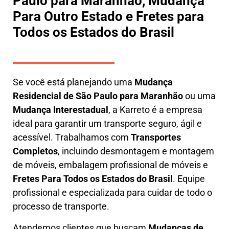
Paulo para Maranhão, Mudança
Para Outro Estado e Fretes para
Todos os Estados do Brasil
Se você está planejando uma
M
udança
Residencial de São Paulo para Maranhão
ou uma
M
udança Interestadual
, a
Karreto
é a empresa
ideal para garantir um transporte seguro, ágil e
acessível. Trabalhamos com
Transportes
Completos
, incluindo
desmontagem e montagem
de móveis
,
embalagem profissional
de móveis e
F
retes Para Todos os Estados do Brasil
.
Equipe
profissional e especializada
para cuidar de todo o
processo de transporte.
Atendemos clientes que buscam
M
udanças
de