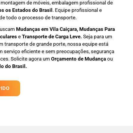
 montagem de móveis
,
embalagem profissional
de
os os Estados do Brasil
.
Equipe profissional e
de todo o processo de transporte.
 buscam
M
udanças em
Vila Caiçara, M
udanças Para
iculares
e
T
ransporte
de Carga Leve
.
Seja para um
 transporte de grande porte, nossa equipe está
m serviço eficiente e sem preocupações, segurança
ces. Solicite agora um
Orçamento de Mudança
ou
o do Brasil.
IDO