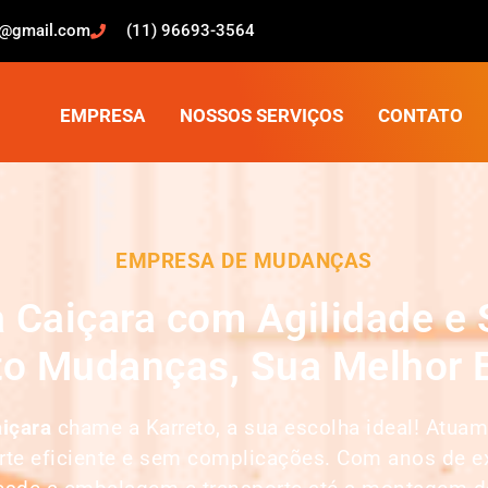
o@gmail.com
(11) 96693-3564
EMPRESA
NOSSOS SERVIÇOS
CONTATO
EMPRESA DE MUDANÇAS
 Caiçara com Agilidade e
to Mudanças, Sua Melhor 
aiçara
chame a Karreto, a sua escolha ideal! Atu
orte eficiente e sem complicações. Com anos de e