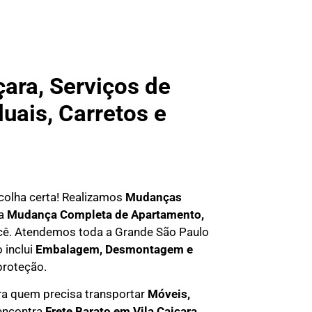
ara, Serviços de
uais, Carretos e
scolha certa! Realizamos
Mudanças
ma
Mudança Completa de Apartamento,
você. Atendemos
toda a Grande São Paulo
 inclui
Embalagem, Desmontagem e
proteção.
a quem precisa transportar
M
óveis,
 encontra
F
rete Barato em
Vila Caiçara
,