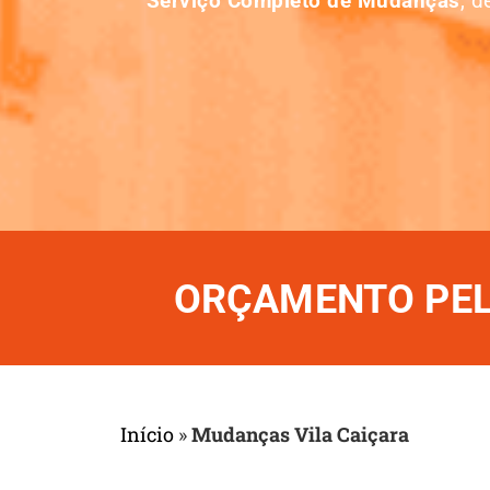
Serviço Completo de Mudanças
, 
ORÇAMENTO PELO
Início
»
Mudanças Vila Caiçara