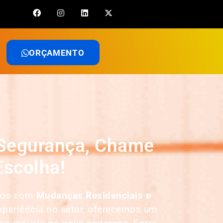
ORÇAMENTO
 Segurança, Chame
Escolha!
amos com
Mudanças Residenciais e
xperiência no setor, oferecemos um