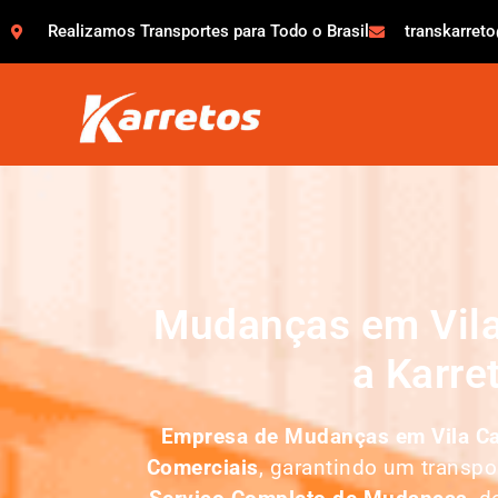
Realizamos Transportes para Todo o Brasil
transkarret
Mudanças em Vila
a Karre
Empresa de Mudanças em
Vila C
Comerciais
, garantindo um transp