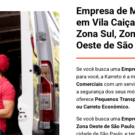
Empresa de 
em Vila Caiç
Zona Sul, Zon
Oeste de São
Se você busca uma
E
mpre
para você, a
Karreto
é a m
Comerciais
com um servi
a segurança dos seus móv
oferece
Pequenos Transp
ou Carreto Econômico.
Se você busca uma
Empre
Zona Oeste de São Paulo
cidade de São Paulo, e te