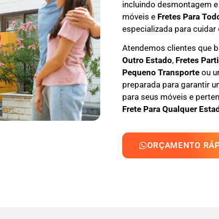
incluindo
desmontagem e
móveis e
F
retes Para Tod
especializada
para cuidar 
Atendemos clientes que
Outro Estado
,
F
retes Part
Pequeno Transporte
ou um
preparada para garantir u
para seus móveis e perten
Frete Para Qualquer Estad
ORÇAMENTO RÁP