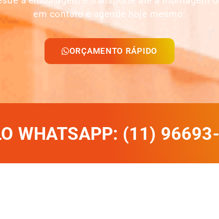
desde a embalagem e transporte até a montagem d
em contato e agende hoje mesmo:
ORÇAMENTO RÁPIDO
 WHATSAPP: (11) 96693