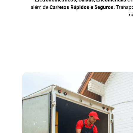
além de
C
arretos Rápidos e Seguros
.
Transp
r