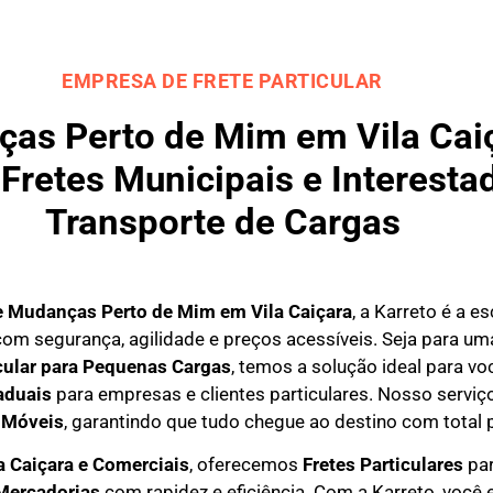
EMPRESA DE FRETE PARTICULAR
as Perto de Mim em Vila Caiç
Fretes Municipais e Interestad
Transporte de Cargas
e Mudanças Perto de Mim em
Vila Caiçara
, a Karreto é a e
om segurança, agilidade e preços acessíveis. Seja para u
icular para Pequenas Cargas
, temos a solução ideal para 
aduais
para empresas e clientes particulares. Nosso serviço
 Móveis
, garantindo que tudo chegue ao destino com total 
a Caiçara e Comerciais
, oferecemos
F
retes Particulares
par
Mercadorias
com rapidez e eficiência. Com a Karreto, você