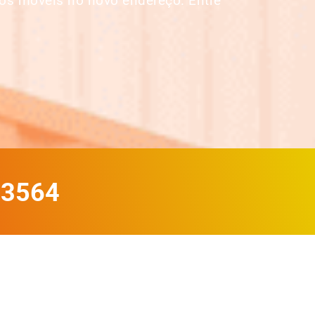
os móveis no novo endereço. Entre
-3564