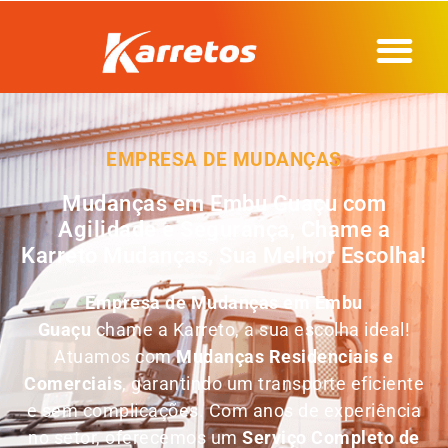
EMPRESA DE MUDANÇAS
Mudanças em Embu Guaçu com
Agilidade e Segurança, Chame a
Karreto Mudanças, Sua Melhor Escolha!
Empresa de Mudanças em
Embu
Guaçu
chame a Karreto, a sua escolha ideal!
Atuamos com
Mudanças Residenciais e
Comerciais
, garantindo um transporte eficiente
e sem complicações. Com anos de experiência
no setor, oferecemos um
Serviço Completo de