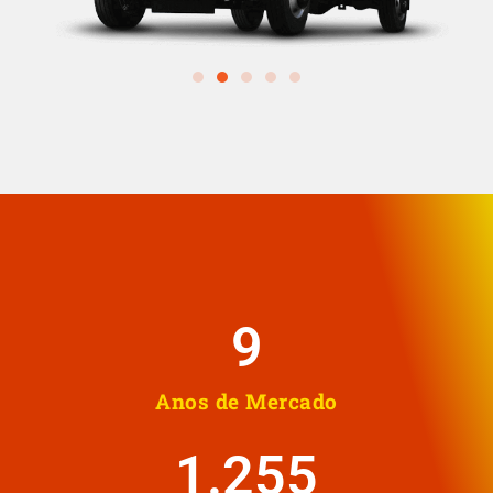
10
Anos de Mercado
1.258