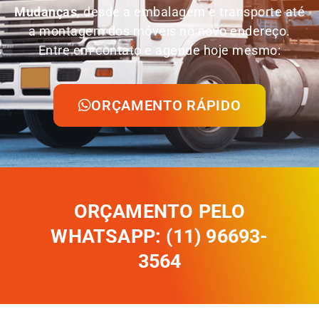
Mudanças
, desde a embalagem e transporte até
a montagem dos móveis no novo endereço.
Entre em contato e agende hoje mesmo:
ORÇAMENTO RÁPIDO
ORÇAMENTO PELO
WHATSAPP: (11) 96693-
3564