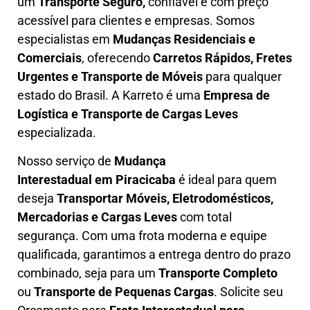
um
T
ransporte Seguro,
confiável e com preço
acessível para clientes e empresas. Somos
especialistas em
Mudanças Residenciais e
Comerciais
, oferecendo
Carretos Rápidos, Fretes
Urgentes e Transporte de Móveis
para qualquer
estado do Brasil. A
Karreto
é uma
Empresa de
L
ogística e Transporte de Cargas
Leves
especializada.
Nosso serviço de
Mudança
Interestadual
em Piracicaba
é ideal para quem
deseja
Transportar Móveis, Eletrodomésticos,
Mercadorias e Cargas Leves
com total
segurança. Com uma frota moderna e equipe
qualificada, garantimos a entrega dentro do prazo
combinado, seja para um
Transporte Completo
ou
Transporte de Pequenas Cargas
. Solicite seu