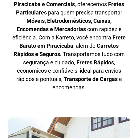
Piracicaba e Comerciais
, oferecemos
F
retes
Particulares
para quem precisa transportar
M
óveis, Eletrodomésticos, Caixas,
Encomendas e Mercadorias
com rapidez e
eficiência. Com a Karreto, você encontra
F
rete
Barato em
Piracicaba
, além de
C
arretos
Rápidos e Seguros
.
Transportamos tudo com
segurança e cuidado,
Fretes Rápidos,
econômicos e confiáveis, ideal para envios
rápidos e pontuais,
Transporte de Cargas
e
encomendas.