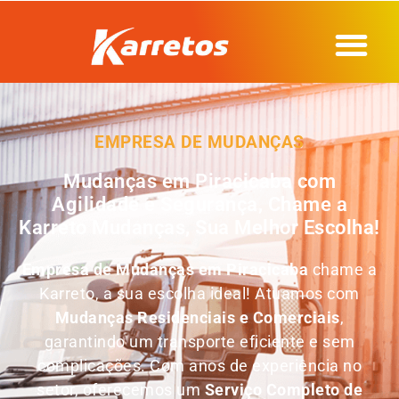
EMPRESA DE MUDANÇAS
Mudanças em Piracicaba com
Agilidade e Segurança, Chame a
Karreto Mudanças, Sua Melhor Escolha!
Empresa de Mudanças em
Piracicaba
chame a
Karreto, a sua escolha ideal! Atuamos com
Mudanças Residenciais e Comerciais
,
garantindo um transporte eficiente e sem
complicações. Com anos de experiência no
setor, oferecemos um
Serviço Completo de