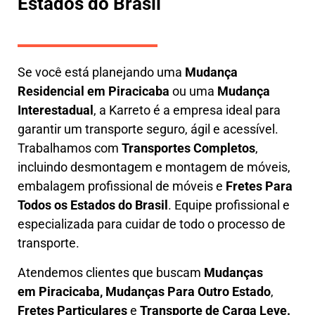
Estados do Brasil
Se você está planejando uma
M
udança
Residencial em Piracicaba
ou uma
M
udança
Interestadual
, a
Karreto
é a empresa ideal para
garantir um transporte seguro, ágil e acessível.
Trabalhamos com
Transportes Completos
,
incluindo
desmontagem e montagem de móveis
,
embalagem profissional
de móveis e
F
retes Para
Todos os Estados do Brasil
.
Equipe profissional e
especializada
para cuidar de todo o processo de
transporte.
Atendemos clientes que buscam
M
udanças
em
Piracicaba, M
udanças Para Outro Estado
,
F
retes Particulares
e
T
ransporte
de Carga Leve
.