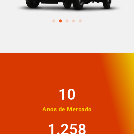
10
Anos de Mercado
1.258