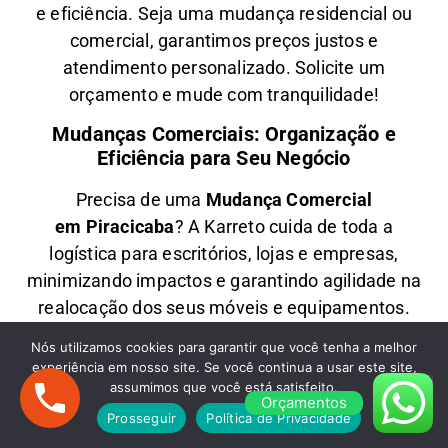
e eficiência
. Seja uma
mudança residencial ou
comercial
, garantimos
preços justos e
atendimento personalizado
. Solicite um
orçamento e
mude com tranquilidade!
Mudanças Comerciais: Organização e
Eficiência para Seu Negócio
Precisa de uma
M
udança Comercial
em
Piracicaba
? A
Karreto
cuida de toda a
logística para
escritórios, lojas e empresas
,
minimizando impactos e garantindo
agilidade na
realocação dos seus móveis e equipamentos
.
Com equipe treinada e planejamento
Nós utilizamos cookies para garantir que você tenha a melhor
estratégico, sua empresa
volta a operar
experiência em nosso site. Se você continua a usar este site,
rapidamente
no novo endereço.
assumimos que você está satisfeito.
Orçamentos
Prosseguir
Política de Privacidade
Fretes em Piracicaba: Transporte Rápido e