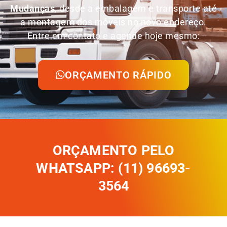
Mudanças
, desde a embalagem e transporte até
a montagem dos móveis no novo endereço.
Entre em contato e agende hoje mesmo:
ORÇAMENTO RÁPIDO
ORÇAMENTO PELO
WHATSAPP: (11) 96693-
3564