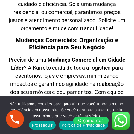
cuidado e eficiência
. Seja uma
mudança
residencial ou comercial
, garantimos
preços
justos e atendimento personalizado
. Solicite um
orçamento e
mude com tranquilidade!
Mudanças Comerciais: Organização e
Eficiência para Seu Negócio
Precisa de uma
M
udança Comercial em
Cidade
Líder
? A
Karreto
cuida de toda a logística para
escritórios, lojas e empresas
, minimizando
impactos e garantindo
agilidade na realocação
dos seus móveis e equipamentos
. Com equipe
treinada e planejamento estratégico, sua
Nós utilizamos cookies para garantir que você tenha a melhor
empresa
volta a operar rapidamente
no novo
experiência em nosso site. Se você continua a usar este site,
endereço.
assumimos que você está satisfeito.
Orçamentos
Prosseguir
Política de Privacidade
Fretes em Cidade Líder: Transporte Rápido