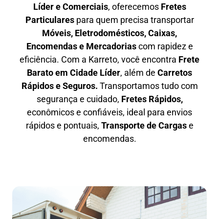
Líder e Comerciais
, oferecemos
F
retes
Particulares
para quem precisa transportar
M
óveis, Eletrodomésticos, Caixas,
Encomendas e Mercadorias
com rapidez e
eficiência. Com a Karreto, você encontra
F
rete
Barato em
Cidade Líder
, além de
C
arretos
Rápidos e Seguros
.
Transportamos tudo com
segurança e cuidado,
Fretes Rápidos,
econômicos e confiáveis, ideal para envios
rápidos e pontuais,
Transporte de Cargas
e
encomendas.