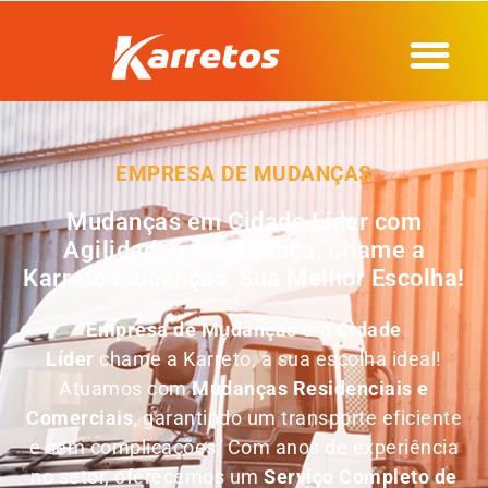
EMPRESA DE MUDANÇAS
Mudanças em Cidade Líder com
Agilidade e Segurança, Chame a
Karreto Mudanças, Sua Melhor Escolha!
Empresa de Mudanças em
Cidade
Líder
chame a Karreto, a sua escolha ideal!
Atuamos com
Mudanças Residenciais e
Comerciais
, garantindo um transporte eficiente
e sem complicações. Com anos de experiência
no setor, oferecemos um
Serviço Completo de