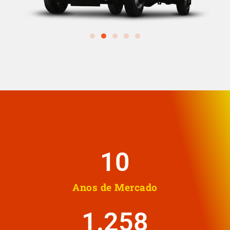
10
Anos de Mercado
1.258