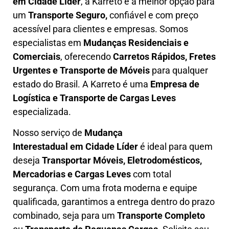
em
Cidade Líder
, a Karreto é a melhor opção para
um
T
ransporte Seguro,
confiável e com preço
acessível para clientes e empresas. Somos
especialistas em
Mudanças Residenciais e
Comerciais
, oferecendo
Carretos Rápidos, Fretes
Urgentes e Transporte de Móveis
para qualquer
estado do Brasil. A
Karreto
é uma
Empresa de
L
ogística e Transporte de Cargas
Leves
especializada.
Nosso serviço de
Mudança
Interestadual
em Cidade Líder
é ideal para quem
deseja
Transportar Móveis, Eletrodomésticos,
Mercadorias e Cargas Leves
com total
segurança. Com uma frota moderna e equipe
qualificada, garantimos a entrega dentro do prazo
combinado, seja para um
Transporte Completo