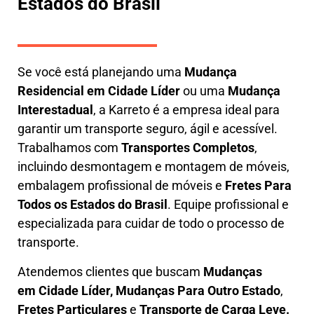
Estados do Brasil
Se você está planejando uma
M
udança
Residencial em Cidade Líder
ou uma
M
udança
Interestadual
, a
Karreto
é a empresa ideal para
garantir um transporte seguro, ágil e acessível.
Trabalhamos com
Transportes Completos
,
incluindo
desmontagem e montagem de móveis
,
embalagem profissional
de móveis e
F
retes Para
Todos os Estados do Brasil
.
Equipe profissional e
especializada
para cuidar de todo o processo de
transporte.
Atendemos clientes que buscam
M
udanças
em
Cidade Líder, M
udanças Para Outro Estado
,
F
retes Particulares
e
T
ransporte
de Carga Leve
.