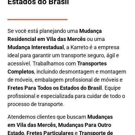
Estados do Brasil
Se você está planejando uma
M
udança
Residencial em Vila das Mercês
ou uma
M
udança Interestadual
, a
Karreto
é a empresa
ideal para garantir um transporte seguro, ágil e
acessível. Trabalhamos com
Transportes
Completos
, incluindo
desmontagem e montagem
de móveis
,
embalagem profissional
de móveis e
F
retes Para Todos os Estados do Brasil
.
Equipe
profissional e especializada
para cuidar de todo o
processo de transporte.
Atendemos clientes que buscam
M
udanças
em
Vila das Mercês, M
udanças Para Outro
Estado
,
F
retes Particulares
e
T
ransporte
de