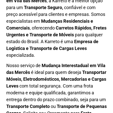
em
Vila das Mercês
, a Karreto é a melhor opção
para um
T
ransporte Seguro,
confiável e com
preço acessível para clientes e empresas. Somos
especialistas em
Mudanças Residenciais e
Comerciais
, oferecendo
Carretos Rápidos, Fretes
Urgentes e Transporte de Móveis
para qualquer
estado do Brasil. A
Karreto
é uma
Empresa de
L
ogística e Transporte de Cargas
Leves
especializada.
Nosso serviço de
Mudança Interestadual
em Vila
das Mercês
é ideal para quem deseja
Transportar
Móveis, Eletrodomésticos, Mercadorias e Cargas
Leves
com total segurança. Com uma frota
moderna e equipe qualificada, garantimos a
entrega dentro do prazo combinado, seja para um
Transporte Completo
ou
Transporte de Pequenas