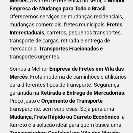
Mercês
, a Karreto é referência no setor, a
Melhor
Empresa de Mudança para Todo o Brasil
.
Oferecemos serviços de mudanças residenciais,
mudanças comerciais, fretes municipais,
Fretes
Interestaduais
, carretos, pequenos transportes,
transporte de cargas, retirada e entrega de
mercadoria,
Transportes Fracionados
e
transportes urgentes.
Somos a Melhor
Empresa de Fretes em
Vila das
Mercês
, Frota moderna de caminhões e utilitários
para diferentes tipos de transporte. Segurança
garantida na
Retirada e Entrega de Mercadorias.
Preço justo e
Orçamento de Transporte
transparente, sem surpresas. Seja para uma
M
udança, Frete Rápido ou Carreto Econômico
, a
Karreto
é a solução ideal para quem busca uma
T
ransportadora Confiável em Vila das Mercês
.