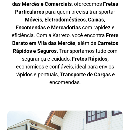
das Mercês e Comerciais
, oferecemos
F
retes
Particulares
para quem precisa transportar
M
óveis, Eletrodomésticos, Caixas,
Encomendas e Mercadorias
com rapidez e
eficiência. Com a Karreto, você encontra
F
rete
Barato em
Vila das Mercês
, além de
C
arretos
Rápidos e Seguros
.
Transportamos tudo com
segurança e cuidado,
Fretes Rápidos,
econômicos e confiáveis, ideal para envios
rápidos e pontuais,
Transporte de Cargas
e
encomendas.