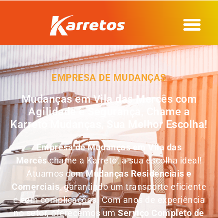
EMPRESA DE MUDANÇAS
Mudanças em Vila das Mercês com
Agilidade e Segurança, Chame a
Karreto Mudanças, Sua Melhor Escolha!
Empresa de Mudanças em
Vila das
Mercês
chame a Karreto, a sua escolha ideal!
Atuamos com
Mudanças Residenciais e
Comerciais
, garantindo um transporte eficiente
e sem complicações. Com anos de experiência
no setor, oferecemos um
Serviço Completo de