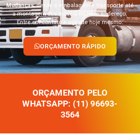
Mudanças
, desde a embalagem e transporte até
a montagem dos móveis no novo endereço.
Entre em contato e agende hoje mesmo:
ORÇAMENTO RÁPIDO
ORÇAMENTO PELO
WHATSAPP: (11) 96693-
3564