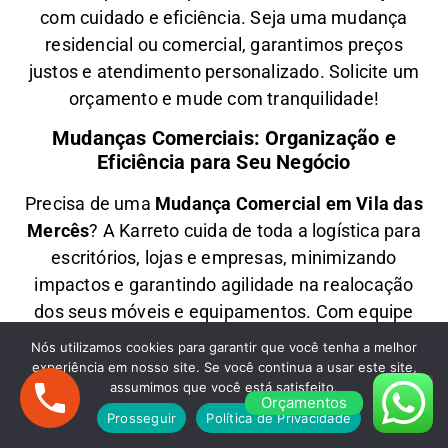
com
cuidado e eficiência
. Seja uma
mudança
residencial ou comercial
, garantimos
preços
justos e atendimento personalizado
. Solicite um
orçamento e
mude com tranquilidade!
Mudanças Comerciais: Organização e
Eficiência para Seu Negócio
Precisa de uma
M
udança Comercial em
Vila das
Mercês
? A
Karreto
cuida de toda a logística para
escritórios, lojas e empresas
, minimizando
impactos e garantindo
agilidade na realocação
dos seus móveis e equipamentos
. Com equipe
treinada e planejamento estratégico, sua
Nós utilizamos cookies para garantir que você tenha a melhor
empresa
volta a operar rapidamente
no novo
experiência em nosso site. Se você continua a usar este site,
assumimos que você está satisfeito.
endereço.
Orçamentos
Prosseguir
Política de Privacidade
Fretes em Vila das Mercês: Transporte