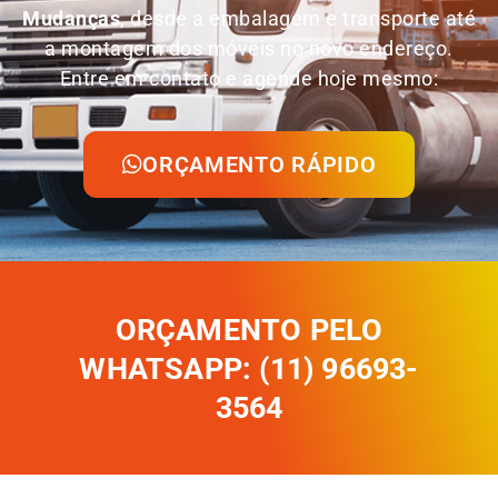
Mudanças
, desde a embalagem e transporte até
a montagem dos móveis no novo endereço.
Entre em contato e agende hoje mesmo:
ORÇAMENTO RÁPIDO
ORÇAMENTO PELO
WHATSAPP: (11) 96693-
3564