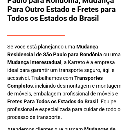
Paulo para Rondônia, Mudança
Para Outro Estado e Fretes para
Todos os Estados do Brasil
Se você está planejando uma
M
udança
Residencial de São Paulo para Rondônia
ou uma
M
udança Interestadual
, a
Karreto
é a empresa
ideal para garantir um transporte seguro, ágil e
acessível. Trabalhamos com
Transportes
Completos
, incluindo
desmontagem e montagem
de móveis
,
embalagem profissional
de móveis e
F
retes Para Todos os Estados do Brasil
.
Equipe
profissional e especializada
para cuidar de todo o
processo de transporte.
Atendemos clientes que buscam
M
udanças
de