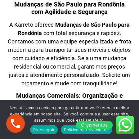
Mudanças de São Paulo para Rondônia
com Agilidade e Segurança
A
Karreto
oferece
M
udanças
de São Paulo para
Rondônia
com total segurança e rapidez.
Contamos com uma equipe especializada e frota
moderna para transportar seus móveis e objetos
com
cuidado e eficiência
. Seja uma
mudança
residencial ou comercial
, garantimos
preços
justos e atendimento personalizado
. Solicite um
orçamento e
mude com tranquilidade!
Mudanças Comerciais: Organização e
Eficiência para Seu Negócio
Nós utilizamos cookies para garantir que você tenha a melhor
experiência em nosso site. Se você continua a usar este site,
Precisa de uma
M
udança Comercial
de São
assumimos que você está satisfeito.
Paulo para Rondônia
? A
Karreto
cuida de toda a
Orçamentos
Prosseguir
Política de Privacidade
logística para
escritórios, lojas e empresas
,