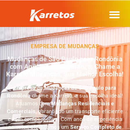
EMPRESA DE MUDANÇAS
Mudanças de São Paulo para Rondônia
com Agilidade e Segurança, Chame a
Karreto Mudanças, Sua Melhor Escolha!
Empresa de
Mudanças de São Paulo para
Rondônia
chame a Karreto, a sua escolha ideal!
Atuamos com
Mudanças Residenciais e
Comerciais
, garantindo um transporte eficiente
e sem complicações. Com anos de experiência
no setor, oferecemos um
Serviço Completo de