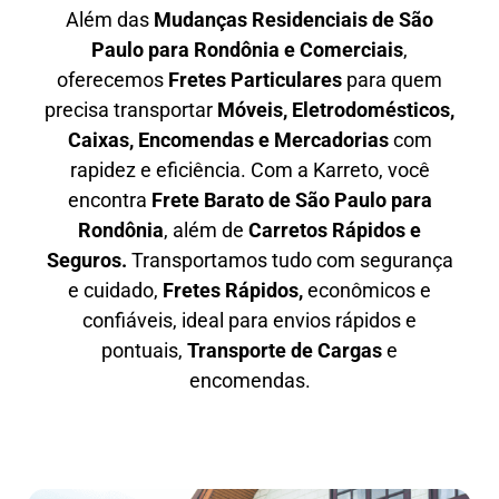
Além das
M
udanças Residenciais de São
Paulo para Rondônia e Comerciais
,
oferecemos
F
retes Particulares
para quem
precisa transportar
M
óveis, Eletrodomésticos,
Caixas, Encomendas e Mercadorias
com
rapidez e eficiência. Com a Karreto, você
encontra
F
rete Barato
de São Paulo para
Rondônia
, além de
C
arretos Rápidos e
Seguros
.
Transportamos tudo com segurança
e cuidado,
Fretes Rápidos,
econômicos e
confiáveis, ideal para envios rápidos e
pontuais,
Transporte de Cargas
e
encomendas.