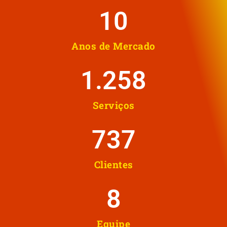
10
Anos de Mercado
1.258
Serviços
737
Clientes
8
Equipe