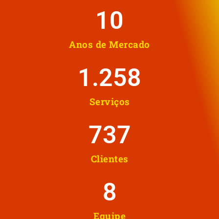
10
Anos de Mercado
1.258
Serviços
737
Clientes
8
Equipe