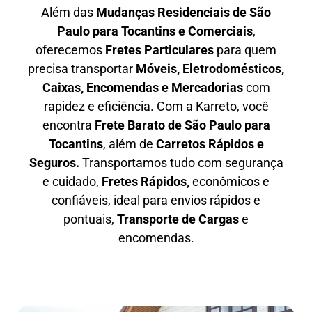
Além das
M
udanças Residenciais de São
Paulo para Tocantins e Comerciais
,
oferecemos
F
retes Particulares
para quem
precisa transportar
M
óveis, Eletrodomésticos,
Caixas, Encomendas e Mercadorias
com
rapidez e eficiência. Com a Karreto, você
encontra
F
rete Barato
de São Paulo para
Tocantins
, além de
C
arretos Rápidos e
Seguros
.
Transportamos tudo com segurança
e cuidado,
Fretes Rápidos,
econômicos e
confiáveis, ideal para envios rápidos e
pontuais,
Transporte de Cargas
e
encomendas.