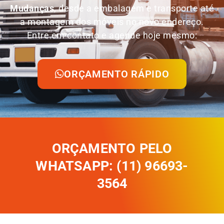
Mudanças
, desde a embalagem e transporte até
a montagem dos móveis no novo endereço.
Entre em contato e agende hoje mesmo:
ORÇAMENTO RÁPIDO
ORÇAMENTO PELO
WHATSAPP: (11) 96693-
3564