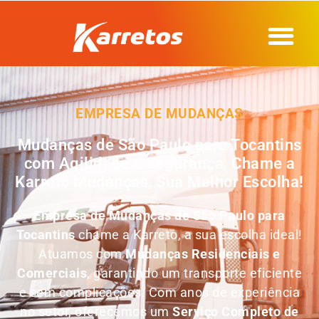
EMPRESA DE MUDANÇAS
Mudanças de São Paulo para Tocantins
com Agilidade e Segurança, Chame a
Karreto Mudanças, Sua Melhor Escolha!
Empresa de
Mudanças de São Paulo para
Tocantins
chame a Karreto, a sua escolha ideal!
Atuamos com
Mudanças Residenciais e
Comerciais
, garantindo um transporte eficiente
e sem complicações. Com anos de experiência
no setor, oferecemos um
Serviço Completo de