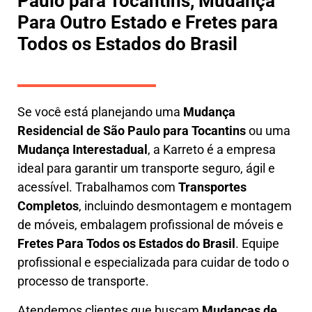
Paulo para Tocantins, Mudança
Para Outro Estado e Fretes para
Todos os Estados do Brasil
Se você está planejando uma
M
udança
Residencial de São Paulo para Tocantins
ou uma
M
udança Interestadual
, a
Karreto
é a empresa
ideal para garantir um transporte seguro, ágil e
acessível. Trabalhamos com
Transportes
Completos
, incluindo
desmontagem e montagem
de móveis
,
embalagem profissional
de móveis e
F
retes Para Todos os Estados do Brasil
.
Equipe
profissional e especializada
para cuidar de todo o
processo de transporte.
Atendemos clientes que buscam
M
udanças
de