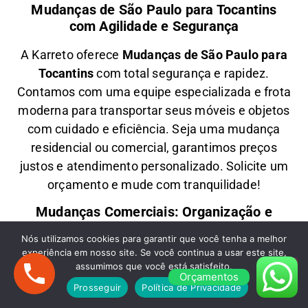
Mudanças de São Paulo para Tocantins
com Agilidade e Segurança
A
Karreto
oferece
M
udanças
de São Paulo para
Tocantins
com total segurança e rapidez.
Contamos com uma equipe especializada e frota
moderna para transportar seus móveis e objetos
com
cuidado e eficiência
. Seja uma
mudança
residencial ou comercial
, garantimos
preços
justos e atendimento personalizado
. Solicite um
orçamento e
mude com tranquilidade!
Mudanças Comerciais: Organização e
Eficiência para Seu Negócio
Nós utilizamos cookies para garantir que você tenha a melhor
experiência em nosso site. Se você continua a usar este site,
Precisa de uma
M
udança Comercial
de São
assumimos que você está satisfeito.
Paulo para Tocantins
? A
Karreto
cuida de toda a
Orçamentos
Prosseguir
Política de Privacidade
logística para
escritórios, lojas e empresas
,