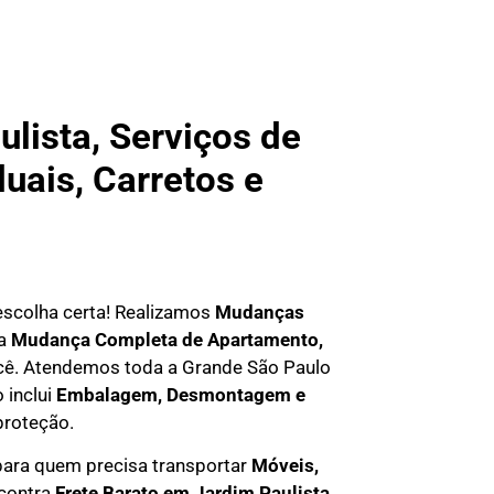
ista, Serviços de
uais, Carretos e
 escolha certa! Realizamos
Mudanças
ma
Mudança Completa de Apartamento,
você. Atendemos
toda a Grande São Paulo
 inclui
Embalagem, Desmontagem e
proteção.
ara quem precisa transportar
M
óveis,
ncontra
F
rete Barato em
Jardim Paulista
,