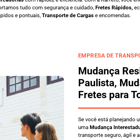
ortamos tudo com segurança e cuidado,
Fretes Rápidos,
eco
ápidos e pontuais,
Transporte de Cargas
e encomendas.
EMPRESA DE TRANSPO
Mudança Resi
Paulista, Mud
Fretes para T
Se você está planejando
uma
M
udança Interestad
transporte seguro, ágil e