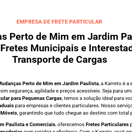
EMPRESA DE FRETE PARTICULAR
 Perto de Mim em Jardim Paul
Fretes Municipais e Interestad
Transporte de Cargas
Mudanças Perto de Mim em
Jardim Paulista
, a Karreto é a
om segurança, agilidade e preços acessíveis. Seja para u
icular para Pequenas Cargas
, temos a solução ideal para 
aduais
para empresas e clientes particulares. Nosso serviço
 Móveis
, garantindo que tudo chegue ao destino com total 
m Paulista e Comerciais
, oferecemos
F
retes Particulares
p
rcadorias
com rapidez e eficiência. Com a Karreto, você e