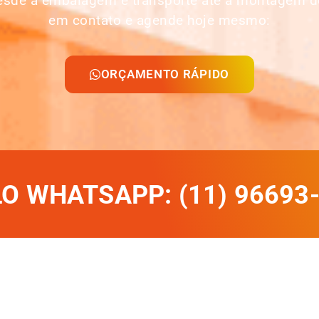
desde a embalagem e transporte até a montagem d
em contato e agende hoje mesmo:
ORÇAMENTO RÁPIDO
 WHATSAPP: (11) 96693