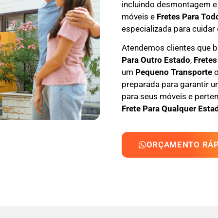
incluindo
desmontagem e
móveis e
F
retes Para Tod
especializada
para cuidar 
Atendemos clientes que
Para Outro Estado
,
F
retes
um
Pequeno Transporte
o
preparada para garantir u
para seus móveis e perten
Frete Para Qualquer Estad
ORÇAMENTO RÁP