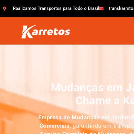
Realizamos Transportes para Todo o Brasil
transkarret
Mudanças em Ja
Chame a Ka
Empresa de Mudanças em
Jardim P
Comerciais
, garantindo um transp