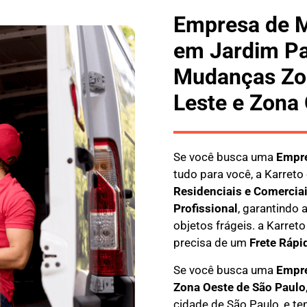
Empresa de 
em Jardim Pa
Mudanças Zon
Leste e Zona
Se você busca uma
E
mpre
tudo para você, a
Karreto
Residenciais e Comercia
Profissional
, garantindo
objetos frágeis. a
Karreto
precisa de um
Frete Rápi
Se você busca uma
Empre
Zona Oeste de São Paulo
cidade de São Paulo, e te