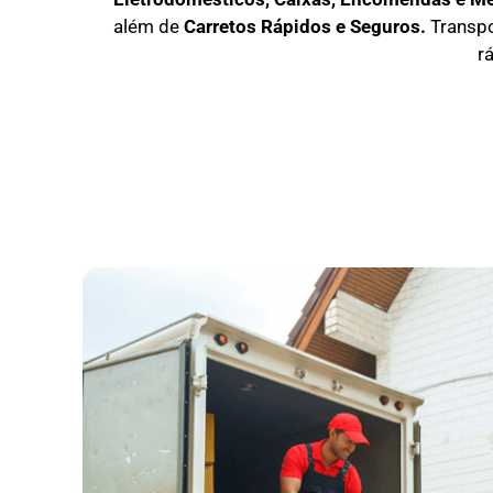
além de
C
arretos Rápidos e Seguros
.
Transp
r