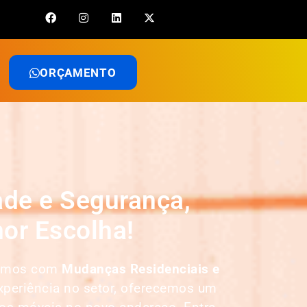
ORÇAMENTO
de e Segurança,
or Escolha!
tuamos com
Mudanças Residenciais e
xperiência no setor, oferecemos um