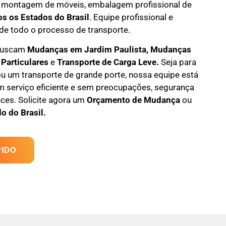
 montagem de móveis
,
embalagem profissional
de
os os Estados do Brasil
.
Equipe profissional e
de todo o processo de transporte.
 buscam
M
udanças em
Jardim Paulista, M
udanças
 Particulares
e
T
ransporte
de Carga Leve
.
Seja para
u um transporte de grande porte, nossa equipe está
m serviço eficiente e sem preocupações, segurança
ces. Solicite agora um
Orçamento de Mudança
ou
o do Brasil.
IDO