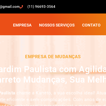
o@gmail.com
(11) 96693-3564
EMPRESA
NOSSOS SERVIÇOS
CONTATO
EMPRESA DE MUDANÇAS
rdim Paulista com Agilida
rreto Mudanças, Sua Melh
aulista
chame a Karreto, a sua escolha ideal! A
orte eficiente e sem complicações. Com anos de e