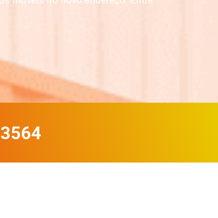
os móveis no novo endereço. Entre
-3564