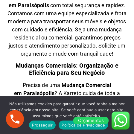
em
Paraisópolis
com total segurança e rapidez.
Contamos com uma equipe especializada e frota
moderna para transportar seus móveis e objetos
com
cuidado e eficiência
. Seja uma
mudança
residencial ou comercial
, garantimos
preços
justos e atendimento personalizado
. Solicite um
orçamento e
mude com tranquilidade!
Mudanças Comerciais: Organização e
Eficiência para Seu Negócio
Precisa de uma
M
udança Comercial
em
Paraisópolis
? A
Karreto
cuida de toda a
logística para
escritórios, lojas e empresas
,
Nós utilizamos cookies para garantir que você tenha a melhor
minimizando impactos e garantindo
agilidade na
experiência em nosso site. Se você continua a usar este site,
assumimos que você está satisfeito.
realocação dos seus móveis e equipamentos
.
Orçamentos
Com equipe treinada e planejamento
Prosseguir
Política de Privacidade
estratégico, sua empresa
volta a operar