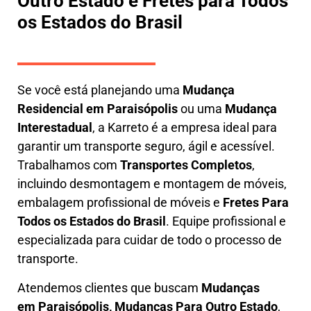
Outro Estado e Fretes para Todos
os Estados do Brasil
Se você está planejando uma
M
udança
Residencial em Paraisópolis
ou uma
M
udança
Interestadual
, a
Karreto
é a empresa ideal para
garantir um transporte seguro, ágil e acessível.
Trabalhamos com
Transportes Completos
,
incluindo
desmontagem e montagem de móveis
,
embalagem profissional
de móveis e
F
retes Para
Todos os Estados do Brasil
.
Equipe profissional e
especializada
para cuidar de todo o processo de
transporte.
Atendemos clientes que buscam
M
udanças
em
Paraisópolis, M
udanças Para Outro Estado
,