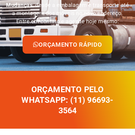
Mudanças
, desde a embalagem e transporte até
a montagem dos móveis no novo endereço.
Entre em contato e agende hoje mesmo:
ORÇAMENTO RÁPIDO
ORÇAMENTO PELO
WHATSAPP: (11) 96693-
3564