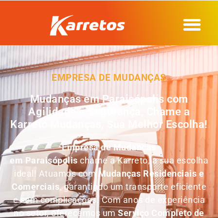
EMPRESA DE MUDANÇAS
Mudanças em Paraisópolis com
Agilidade e Segurança, Chame a
Karreto Mudanças, Sua Melhor Escolha!
Empresa de Mudanças
em
Paraisópolis
chame a Karreto, a sua escolha
ideal! Atuamos com
Mudanças Residenciais e
Comerciais
, garantindo um transporte eficiente
e sem complicações. Com anos de experiência
no setor, oferecemos um
Serviço Completo de