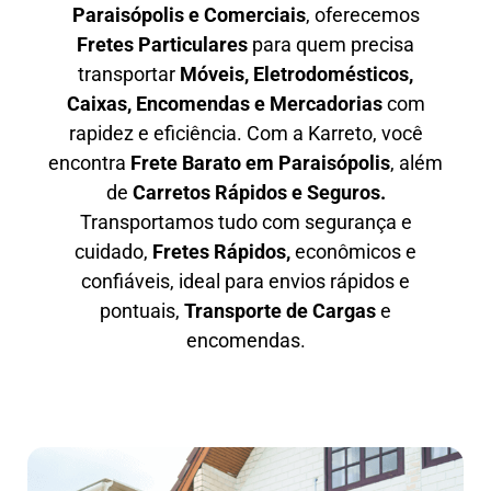
Paraisópolis e Comerciais
, oferecemos
F
retes Particulares
para quem precisa
transportar
M
óveis, Eletrodomésticos,
Caixas, Encomendas e Mercadorias
com
rapidez e eficiência. Com a Karreto, você
encontra
F
rete Barato em
Paraisópolis
, além
de
C
arretos Rápidos e Seguros
.
Transportamos tudo com segurança e
cuidado,
Fretes Rápidos,
econômicos e
confiáveis, ideal para envios rápidos e
pontuais,
Transporte de Cargas
e
encomendas.