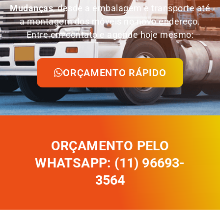
Mudanças
, desde a embalagem e transporte até
a montagem dos móveis no novo endereço.
Entre em contato e agende hoje mesmo:
ORÇAMENTO RÁPIDO
ORÇAMENTO PELO
WHATSAPP: (11) 96693-
3564