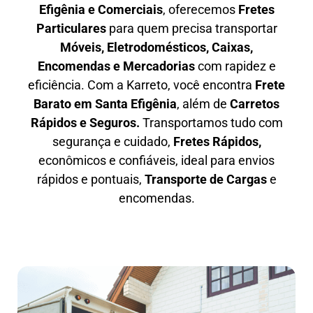
Efigênia e Comerciais
, oferecemos
F
retes
Particulares
para quem precisa transportar
M
óveis, Eletrodomésticos, Caixas,
Encomendas e Mercadorias
com rapidez e
eficiência. Com a Karreto, você encontra
F
rete
Barato em
Santa Efigênia
, além de
C
arretos
Rápidos e Seguros
.
Transportamos tudo com
segurança e cuidado,
Fretes Rápidos,
econômicos e confiáveis, ideal para envios
rápidos e pontuais,
Transporte de Cargas
e
encomendas.