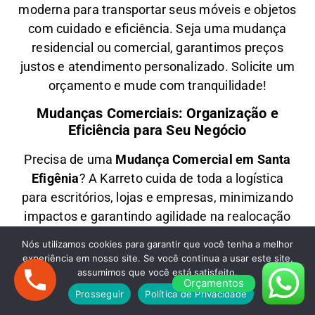
moderna para transportar seus móveis e objetos
com
cuidado e eficiência
. Seja uma
mudança
residencial ou comercial
, garantimos
preços
justos e atendimento personalizado
. Solicite um
orçamento e
mude com tranquilidade!
Mudanças Comerciais: Organização e
Eficiência para Seu Negócio
Precisa de uma
M
udança Comercial em
Santa
Efigênia
? A
Karreto
cuida de toda a logística
para
escritórios, lojas e empresas
, minimizando
impactos e garantindo
agilidade na realocação
dos seus móveis e equipamentos
. Com equipe
Nós utilizamos cookies para garantir que você tenha a melhor
treinada e planejamento estratégico, sua
experiência em nosso site. Se você continua a usar este site,
empresa
volta a operar rapidamente
no novo
assumimos que você está satisfeito.
Orçamentos
endereço.
Prosseguir
Política de Privacidade