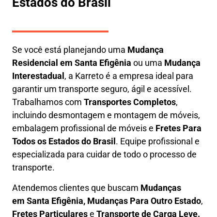
Estados do Brasil
Se você está planejando uma
M
udança
Residencial em Santa Efigênia
ou uma
M
udança
Interestadual
, a
Karreto
é a empresa ideal para
garantir um transporte seguro, ágil e acessível.
Trabalhamos com
Transportes Completos
,
incluindo
desmontagem e montagem de móveis
,
embalagem profissional
de móveis e
F
retes Para
Todos os Estados do Brasil
.
Equipe profissional e
especializada
para cuidar de todo o processo de
transporte.
Atendemos clientes que buscam
M
udanças
em
Santa Efigênia, M
udanças Para Outro Estado
,
F
retes Particulares
e
T
ransporte
de Carga Leve
.