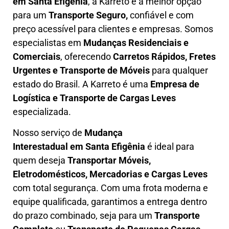
em
Santa Efigênia
, a Karreto é a melhor opção
para um
T
ransporte Seguro,
confiável e com
preço acessível para clientes e empresas. Somos
especialistas em
Mudanças Residenciais e
Comerciais
, oferecendo
Carretos Rápidos, Fretes
Urgentes e Transporte de Móveis
para qualquer
estado do Brasil. A
Karreto
é uma
Empresa de
L
ogística e Transporte de Cargas
Leves
especializada.
Nosso serviço de
Mudança
Interestadual
em Santa Efigênia
é ideal para
quem deseja
Transportar Móveis,
Eletrodomésticos, Mercadorias e Cargas Leves
com total segurança. Com uma frota moderna e
equipe qualificada, garantimos a entrega dentro
do prazo combinado, seja para um
Transporte