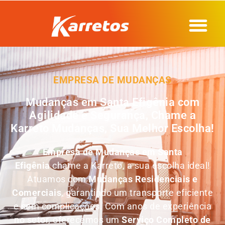
EMPRESA DE MUDANÇAS
Mudanças em Santa Efigênia com
Agilidade e Segurança, Chame a
Karreto Mudanças, Sua Melhor Escolha!
Empresa de Mudanças em
Santa
Efigênia
chame a Karreto, a sua escolha ideal!
Atuamos com
Mudanças Residenciais e
Comerciais
, garantindo um transporte eficiente
e sem complicações. Com anos de experiência
no setor, oferecemos um
Serviço Completo de