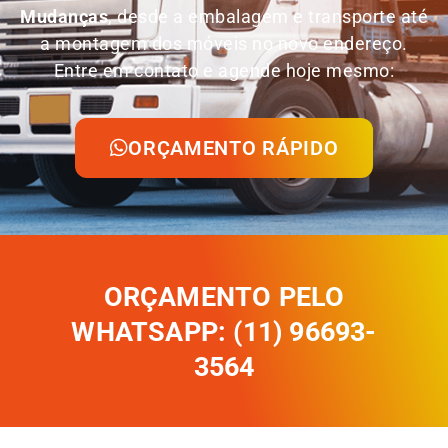
Mudanças
, desde a embalagem e transporte até
a montagem dos móveis no novo endereço.
Entre em contato e agende hoje mesmo:
ORÇAMENTO RÁPIDO
ORÇAMENTO PELO
WHATSAPP: (11) 96693-
3564