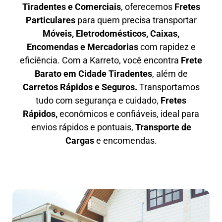
Tiradentes e Comerciais
, oferecemos
F
retes
Particulares
para quem precisa transportar
M
óveis, Eletrodomésticos, Caixas,
Encomendas e Mercadorias
com rapidez e
eficiência. Com a Karreto, você encontra
F
rete
Barato em
Cidade Tiradentes
, além de
C
arretos Rápidos e Seguros
.
Transportamos
tudo com segurança e cuidado,
Fretes
Rápidos,
econômicos e confiáveis, ideal para
envios rápidos e pontuais,
Transporte de
Cargas
e encomendas.