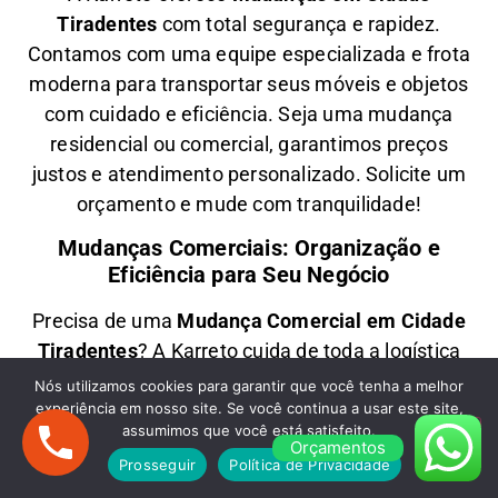
Tiradentes
com total segurança e rapidez.
Contamos com uma equipe especializada e frota
moderna para transportar seus móveis e objetos
com
cuidado e eficiência
. Seja uma
mudança
residencial ou comercial
, garantimos
preços
justos e atendimento personalizado
. Solicite um
orçamento e
mude com tranquilidade!
Mudanças Comerciais: Organização e
Eficiência para Seu Negócio
Precisa de uma
M
udança Comercial em
Cidade
Tiradentes
? A
Karreto
cuida de toda a logística
para
escritórios, lojas e empresas
, minimizando
Nós utilizamos cookies para garantir que você tenha a melhor
experiência em nosso site. Se você continua a usar este site,
impactos e garantindo
agilidade na realocação
assumimos que você está satisfeito.
dos seus móveis e equipamentos
. Com equipe
Orçamentos
Prosseguir
Política de Privacidade
treinada e planejamento estratégico, sua