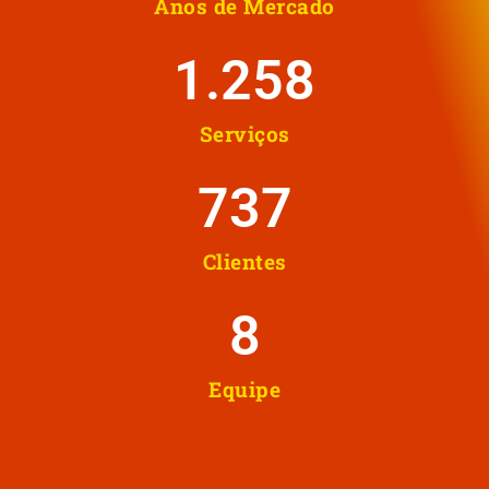
Anos de Mercado
1.258
Serviços
737
Clientes
8
Equipe