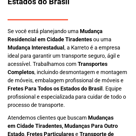
Estados do Brasil
Se você está planejando uma
M
udança
Residencial em Cidade Tiradentes
ou uma
M
udança Interestadual
, a
Karreto
é a empresa
ideal para garantir um transporte seguro, ágil e
acessível. Trabalhamos com
Transportes
Completos
, incluindo
desmontagem e montagem
de móveis
,
embalagem profissional
de móveis e
F
retes Para Todos os Estados do Brasil
.
Equipe
profissional e especializada
para cuidar de todo o
processo de transporte.
Atendemos clientes que buscam
M
udanças
em
Cidade Tiradentes, M
udanças Para Outro
Estado
,
F
retes Particulares
e
T
ransporte
de