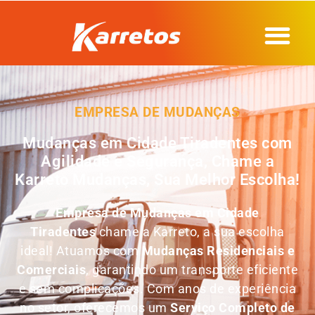
EMPRESA DE MUDANÇAS
Mudanças em Cidade Tiradentes com
Agilidade e Segurança, Chame a
Karreto Mudanças, Sua Melhor Escolha!
Empresa de Mudanças em
Cidade
Tiradentes
chame a Karreto, a sua escolha
ideal! Atuamos com
Mudanças Residenciais e
Comerciais
, garantindo um transporte eficiente
e sem complicações. Com anos de experiência
no setor, oferecemos um
Serviço Completo de