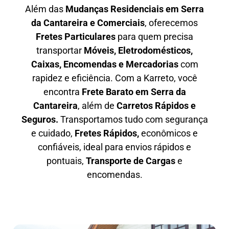
Além das
M
udanças Residenciais em Serra
da Cantareira e Comerciais
, oferecemos
F
retes Particulares
para quem precisa
transportar
M
óveis, Eletrodomésticos,
Caixas, Encomendas e Mercadorias
com
rapidez e eficiência. Com a Karreto, você
encontra
F
rete Barato em
Serra da
Cantareira
, além de
C
arretos Rápidos e
Seguros
.
Transportamos tudo com segurança
e cuidado,
Fretes Rápidos,
econômicos e
confiáveis, ideal para envios rápidos e
pontuais,
Transporte de Cargas
e
encomendas.