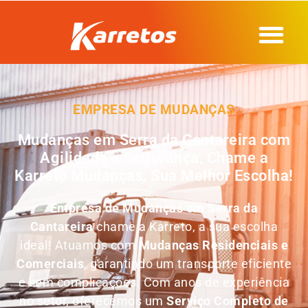
EMPRESA DE MUDANÇAS
Mudanças em Serra da Cantareira com
Agilidade e Segurança, Chame a
Karreto Mudanças, Sua Melhor Escolha!
Empresa de Mudanças em
Serra da
Cantareira
chame a Karreto, a sua escolha
ideal! Atuamos com
Mudanças Residenciais e
Comerciais
, garantindo um transporte eficiente
e sem complicações. Com anos de experiência
no setor, oferecemos um
Serviço Completo de