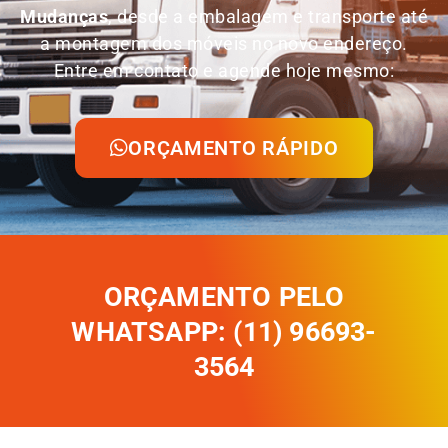
Mudanças
, desde a embalagem e transporte até
a montagem dos móveis no novo endereço.
Entre em contato e agende hoje mesmo:
ORÇAMENTO RÁPIDO
ORÇAMENTO PELO
WHATSAPP: (11) 96693-
3564