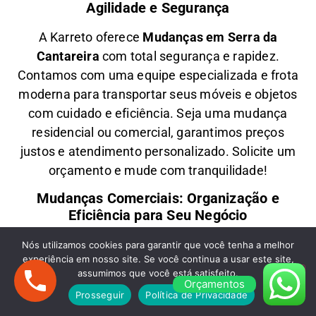
Agilidade e Segurança
A
Karreto
oferece
M
udanças em
Serra da
Cantareira
com total segurança e rapidez.
Contamos com uma equipe especializada e frota
moderna para transportar seus móveis e objetos
com
cuidado e eficiência
. Seja uma
mudança
residencial ou comercial
, garantimos
preços
justos e atendimento personalizado
. Solicite um
orçamento e
mude com tranquilidade!
Mudanças Comerciais: Organização e
Eficiência para Seu Negócio
Precisa de uma
M
udança Comercial em
Serra
Nós utilizamos cookies para garantir que você tenha a melhor
experiência em nosso site. Se você continua a usar este site,
da Cantareira
? A
Karreto
cuida de toda a
assumimos que você está satisfeito.
logística para
escritórios, lojas e empresas
,
Orçamentos
Prosseguir
Política de Privacidade
minimizando impactos e garantindo
agilidade na