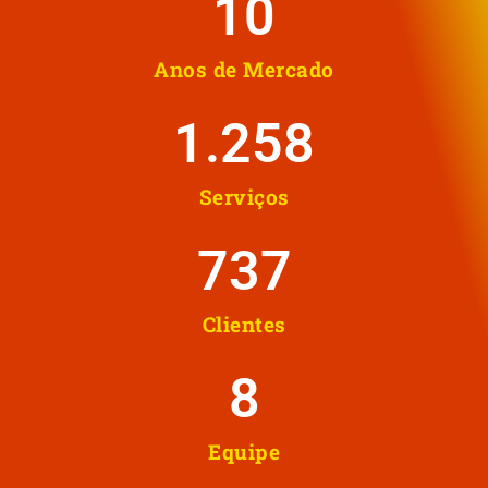
10
Anos de Mercado
1.258
Serviços
737
Clientes
8
Equipe