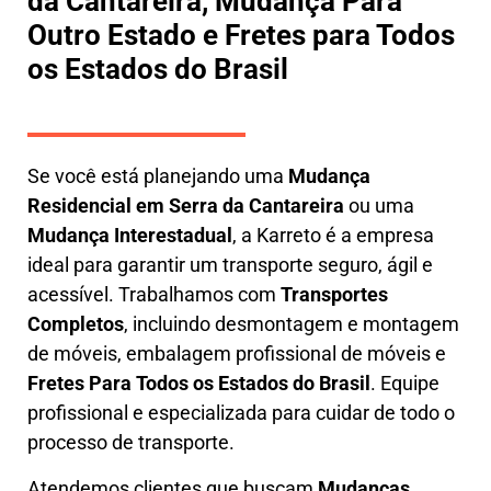
da Cantareira, Mudança Para
Outro Estado e Fretes para Todos
os Estados do Brasil
Se você está planejando uma
M
udança
Residencial em Serra da Cantareira
ou uma
M
udança Interestadual
, a
Karreto
é a empresa
ideal para garantir um transporte seguro, ágil e
acessível. Trabalhamos com
Transportes
Completos
, incluindo
desmontagem e montagem
de móveis
,
embalagem profissional
de móveis e
F
retes Para Todos os Estados do Brasil
.
Equipe
profissional e especializada
para cuidar de todo o
processo de transporte.
Atendemos clientes que buscam
M
udanças