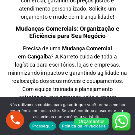
comercial
, garantimos
preços justos e
atendimento personalizado
. Solicite um
orçamento e
mude com tranquilidade!
Mudanças Comerciais: Organização e
Eficiência para Seu Negócio
Precisa de uma
M
udança Comercial
em
Cangaíba
? A
Karreto
cuida de toda a
logística para
escritórios, lojas e empresas
,
minimizando impactos e garantindo
agilidade na
realocação dos seus móveis e equipamentos
.
Com equipe treinada e planejamento
estratégico, sua empresa
volta a operar
Nós utilizamos cookies para garantir que você tenha a melhor
rapidamente
no novo endereço.
experiência em nosso site. Se você continua a usar este site,
Fretes em Cangaíba: Transporte Rápido e
assumimos que você está satisfeito.
Orçamentos
Econômico
Prosseguir
Política de Privacidade