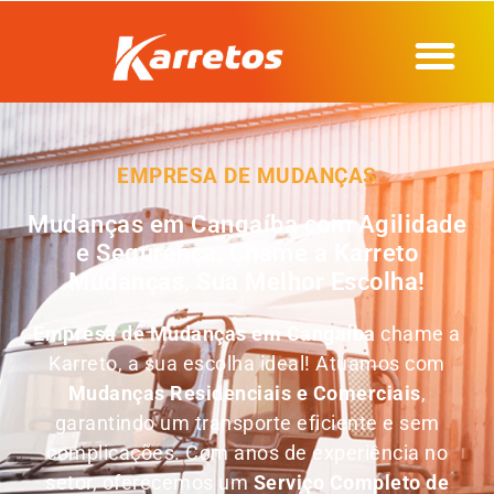
EMPRESA DE MUDANÇAS
Mudanças em Cangaíba com Agilidade
e Segurança, Chame a Karreto
Mudanças, Sua Melhor Escolha!
Empresa de Mudanças em
Cangaíba
chame a
Karreto, a sua escolha ideal! Atuamos com
Mudanças Residenciais e Comerciais
,
garantindo um transporte eficiente e sem
complicações. Com anos de experiência no
setor, oferecemos um
Serviço Completo de