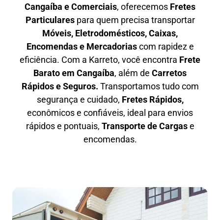
Cangaíba e Comerciais
, oferecemos
F
retes
Particulares
para quem precisa transportar
M
óveis, Eletrodomésticos, Caixas,
Encomendas e Mercadorias
com rapidez e
eficiência. Com a Karreto, você encontra
F
rete
Barato em
Cangaíba
, além de
C
arretos
Rápidos e Seguros
.
Transportamos tudo com
segurança e cuidado,
Fretes Rápidos,
econômicos e confiáveis, ideal para envios
rápidos e pontuais,
Transporte de Cargas
e
encomendas.