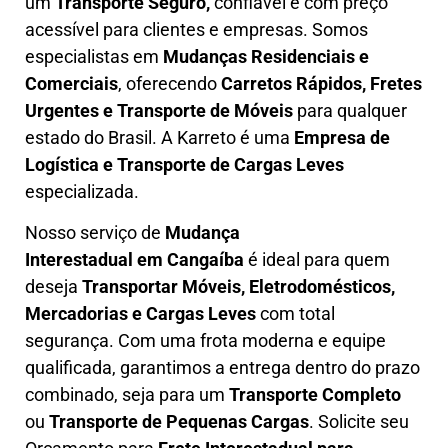
um
T
ransporte Seguro,
confiável e com preço
acessível para clientes e empresas. Somos
especialistas em
Mudanças Residenciais e
Comerciais
, oferecendo
Carretos Rápidos, Fretes
Urgentes e Transporte de Móveis
para qualquer
estado do Brasil. A
Karreto
é uma
Empresa de
L
ogística e Transporte de Cargas
Leves
especializada.
Nosso serviço de
Mudança
Interestadual
em Cangaíba
é ideal para quem
deseja
Transportar Móveis, Eletrodomésticos,
Mercadorias e Cargas Leves
com total
segurança. Com uma frota moderna e equipe
qualificada, garantimos a entrega dentro do prazo
combinado, seja para um
Transporte Completo
ou
Transporte de Pequenas Cargas
. Solicite seu