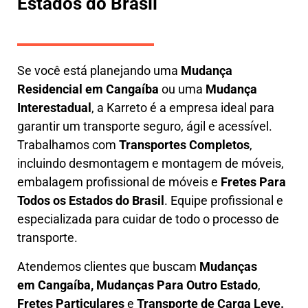
Estados do Brasil
Se você está planejando uma
M
udança
Residencial em Cangaíba
ou uma
M
udança
Interestadual
, a
Karreto
é a empresa ideal para
garantir um transporte seguro, ágil e acessível.
Trabalhamos com
Transportes Completos
,
incluindo
desmontagem e montagem de móveis
,
embalagem profissional
de móveis e
F
retes Para
Todos os Estados do Brasil
.
Equipe profissional e
especializada
para cuidar de todo o processo de
transporte.
Atendemos clientes que buscam
M
udanças
em
Cangaíba, M
udanças Para Outro Estado
,
F
retes Particulares
e
T
ransporte
de Carga Leve
.