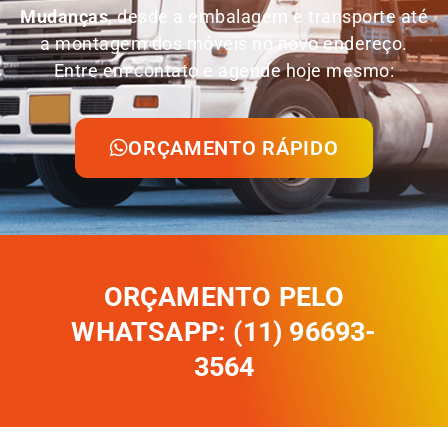
Mudanças
, desde a embalagem e transporte até
a montagem dos móveis no novo endereço.
Entre em contato e agende hoje mesmo:
ORÇAMENTO RÁPIDO
ORÇAMENTO PELO
WHATSAPP: (11) 96693-
3564