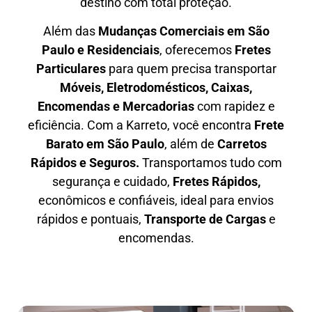
destino com total proteção.
Além das
M
udanças Comerciais em São
Paulo e Residenciais
, oferecemos
F
retes
Particulares
para quem precisa transportar
M
óveis, Eletrodomésticos, Caixas,
Encomendas e Mercadorias
com rapidez e
eficiência. Com a Karreto, você encontra
F
rete
Barato em São Paulo
, além de
C
arretos
Rápidos e Seguros
.
Transportamos tudo com
segurança e cuidado,
Fretes Rápidos,
econômicos e confiáveis, ideal para envios
rápidos e pontuais,
Transporte de Cargas
e
encomendas.