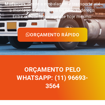
Mudanças
, desde a embalagem e transporte até
a montagem dos móveis no novo endereço.
Entre em contato e agende hoje mesmo:
ORÇAMENTO RÁPIDO
ORÇAMENTO PELO
WHATSAPP: (11) 96693-
3564