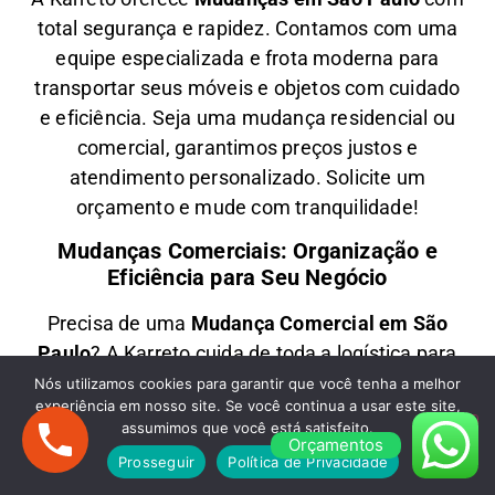
total segurança e rapidez. Contamos com uma
equipe especializada e frota moderna para
transportar seus móveis e objetos com
cuidado
e eficiência
. Seja uma
mudança residencial ou
comercial
, garantimos
preços justos e
atendimento personalizado
. Solicite um
orçamento e
mude com tranquilidade!
Mudanças Comerciais: Organização e
Eficiência para Seu Negócio
Precisa de uma
M
udança Comercial em São
Paulo
? A
Karreto
cuida de toda a logística para
escritórios, lojas e empresas
, minimizando
Nós utilizamos cookies para garantir que você tenha a melhor
experiência em nosso site. Se você continua a usar este site,
impactos e garantindo
agilidade na realocação
assumimos que você está satisfeito.
dos seus móveis e equipamentos
. Com equipe
Orçamentos
Prosseguir
Política de Privacidade
treinada e planejamento estratégico, sua