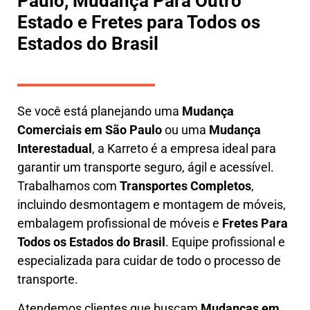
Paulo, Mudança Para Outro
Estado e Fretes para Todos os
Estados do Brasil
Se você está planejando uma
M
udança
Comerciais em São Paulo
ou uma
M
udança
Interestadual
, a
Karreto
é a empresa ideal para
garantir um transporte seguro, ágil e acessível.
Trabalhamos com
Transportes Completos
,
incluindo
desmontagem e montagem de móveis
,
embalagem profissional
de móveis e
F
retes Para
Todos os Estados do Brasil
.
Equipe profissional e
especializada
para cuidar de todo o processo de
transporte.
Atendemos clientes que buscam
M
udanças em