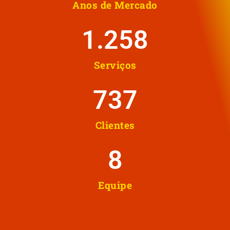
Anos de Mercado
1.258
Serviços
737
Clientes
8
Equipe