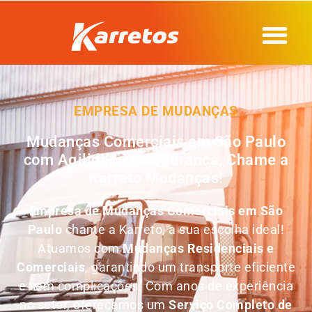
EMPRESA DE MUDANÇAS
Mudanças Comerciais em São Paulo
com Agilidade e Segurança, Chame a
Karreto Mudanças!
Empresa de Mudanças Comerciais em São
Paulo
chame a Karreto, a sua escolha ideal!
Atuamos com
Mudanças Residenciais e
Comerciais
, garantindo um transporte eficiente
e sem complicações. Com anos de experiência
no setor, oferecemos um
Serviço Completo de