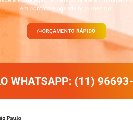
desde a embalagem e transporte até a montagem d
em contato e agende hoje mesmo:
ORÇAMENTO RÁPIDO
 WHATSAPP: (11) 96693
ão Paulo