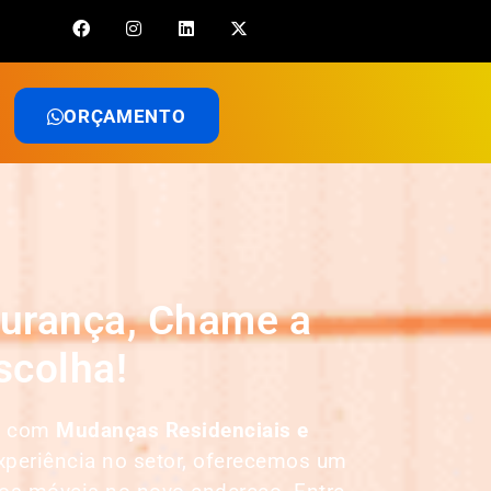
ORÇAMENTO
gurança, Chame a
scolha!
os com
Mudanças Residenciais e
xperiência no setor, oferecemos um