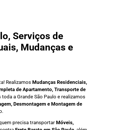
o, Serviços de
duais, Mudanças e
rta! Realizamos
Mudanças Residenciais,
pleta de Apartamento, Transporte de
s
toda a Grande São Paulo
e realizamos
agem, Desmontagem e Montagem de
o.
quem precisa transportar
M
óveis,
ncontra
F
rete Barato em São Paulo
, além