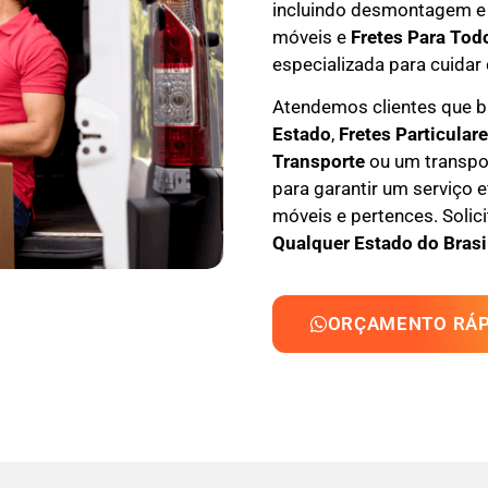
incluindo
desmontagem e
móveis e
F
retes Para Tod
especializada
para cuidar 
Atendemos clientes que
Estado
,
F
retes Particular
Transporte
ou um transpor
para garantir um serviço 
móveis e pertences. Solic
Qualquer Estado do Brasi
ORÇAMENTO RÁP