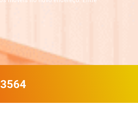
os móveis no novo endereço. Entre
-3564