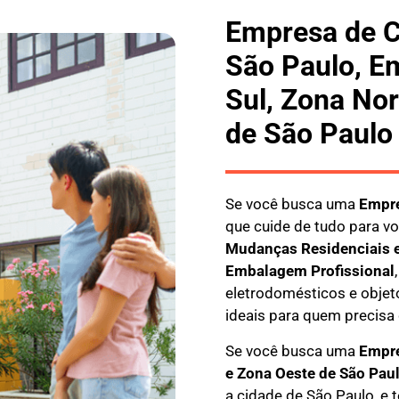
Empresa de C
São Paulo, E
Sul, Zona Nor
de São Paulo
Se você busca uma
E
mpr
que cuide de tudo para vo
M
udanças Residenciais 
E
mbalagem Profissional
eletrodomésticos e objeto
ideais para quem precis
Se você busca uma
Empre
e Zona Oeste de São Pau
a cidade de São Paulo, e 