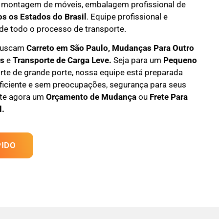
 montagem de móveis
,
embalagem profissional
de
os os Estados do Brasil
.
Equipe profissional e
de todo o processo de transporte.
 buscam
Carreto em São Paulo
, M
udanças Para Outro
es
e
T
ransporte
de Carga Leve
.
Seja para um
Pequeno
te de grande porte, nossa equipe está preparada
eficiente e sem preocupações, segurança para seus
ite agora um
Orçamento de Mudança
ou
Frete Para
l.
IDO