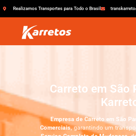
Realizamos Transportes para Todo o Brasil
transkarret
Carreto em São 
Karret
Empresa de Carreto em São Pa
Comerciais
, garantindo um transp