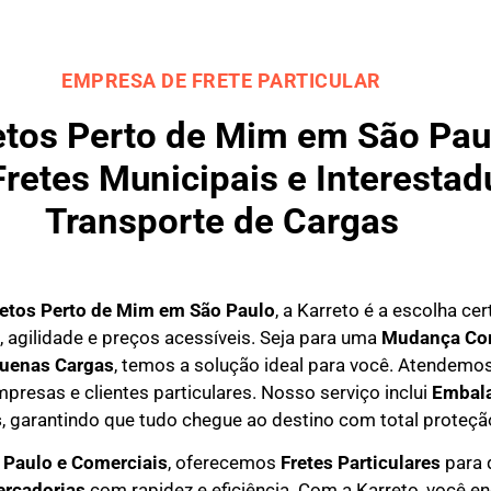
EMPRESA DE FRETE PARTICULAR
tos Perto de Mim em São Paul
retes Municipais e Interesta
Transporte de Cargas
etos Perto de Mim em São Paulo
, a Karreto é a escolha ce
agilidade e preços acessíveis. Seja para uma
Mudança Com
quenas Cargas
, temos a solução ideal para você. Atendemo
presas e clientes particulares. Nosso serviço inclui
Embal
s
, garantindo que tudo chegue ao destino com total proteçã
 Paulo e Comerciais
, oferecemos
F
retes Particulares
para 
ercadorias
com rapidez e eficiência. Com a Karreto, você e