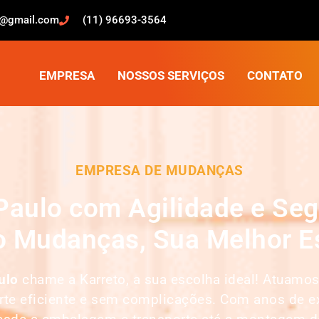
o@gmail.com
(11) 96693-3564
EMPRESA
NOSSOS SERVIÇOS
CONTATO
EMPRESA DE MUDANÇAS
Paulo com Agilidade e Se
o Mudanças, Sua Melhor E
ulo
chame a Karreto, a sua escolha ideal! Atuam
orte eficiente e sem complicações. Com anos de e