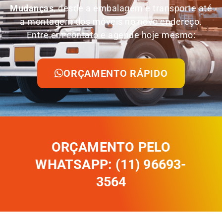
Mudanças
, desde a embalagem e transporte até
a montagem dos móveis no novo endereço.
Entre em contato e agende hoje mesmo:
ORÇAMENTO RÁPIDO
ORÇAMENTO PELO
WHATSAPP: (11) 96693-
3564