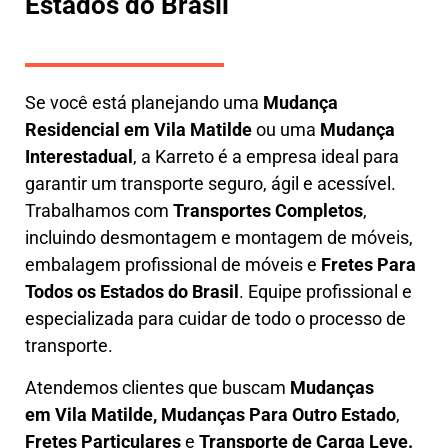
Estados do Brasil
Se você está planejando uma
M
udança
Residencial em Vila Matilde
ou uma
M
udança
Interestadual
, a
Karreto
é a empresa ideal para
garantir um transporte seguro, ágil e acessível.
Trabalhamos com
Transportes Completos
,
incluindo
desmontagem e montagem de móveis
,
embalagem profissional
de móveis e
F
retes Para
Todos os Estados do Brasil
.
Equipe profissional e
especializada
para cuidar de todo o processo de
transporte.
Atendemos clientes que buscam
M
udanças
em
Vila Matilde, M
udanças Para Outro Estado
,
F
retes Particulares
e
T
ransporte
de Carga Leve
.