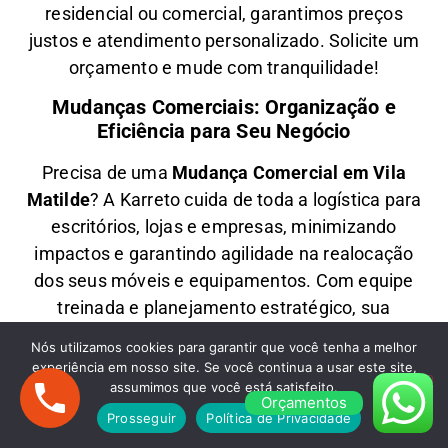
residencial ou comercial
, garantimos
preços
justos e atendimento personalizado
. Solicite um
orçamento e
mude com tranquilidade!
Mudanças Comerciais: Organização e
Eficiência para Seu Negócio
Precisa de uma
M
udança Comercial em
Vila
Matilde
? A
Karreto
cuida de toda a logística para
escritórios, lojas e empresas
, minimizando
impactos e garantindo
agilidade na realocação
dos seus móveis e equipamentos
. Com equipe
treinada e planejamento estratégico, sua
empresa
volta a operar rapidamente
no novo
Nós utilizamos cookies para garantir que você tenha a melhor
endereço.
experiência em nosso site. Se você continua a usar este site,
assumimos que você está satisfeito.
Fretes em Vila Matilde: Transporte Rápido
Orçamentos
Prosseguir
Política de Privacidade
e Econômico