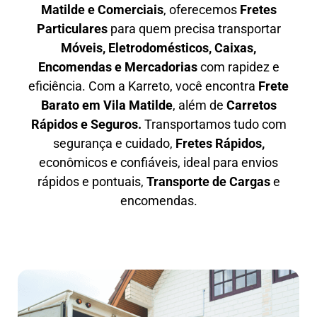
Matilde e Comerciais
, oferecemos
F
retes
Particulares
para quem precisa transportar
M
óveis, Eletrodomésticos, Caixas,
Encomendas e Mercadorias
com rapidez e
eficiência. Com a Karreto, você encontra
F
rete
Barato em
Vila Matilde
, além de
C
arretos
Rápidos e Seguros
.
Transportamos tudo com
segurança e cuidado,
Fretes Rápidos,
econômicos e confiáveis, ideal para envios
rápidos e pontuais,
Transporte de Cargas
e
encomendas.