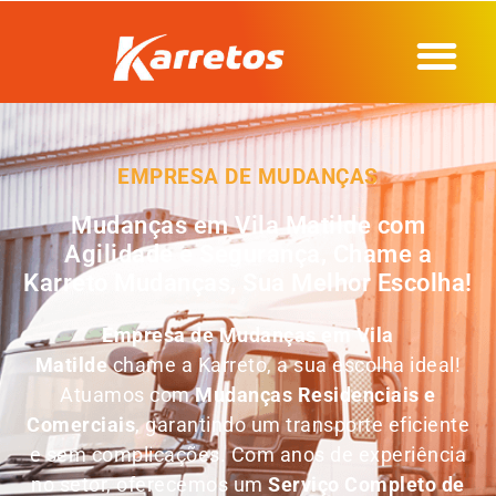
EMPRESA DE MUDANÇAS
Mudanças em Vila Matilde com
Agilidade e Segurança, Chame a
Karreto Mudanças, Sua Melhor Escolha!
Empresa de Mudanças em
Vila
Matilde
chame a Karreto, a sua escolha ideal!
Atuamos com
Mudanças Residenciais e
Comerciais
, garantindo um transporte eficiente
e sem complicações. Com anos de experiência
no setor, oferecemos um
Serviço Completo de