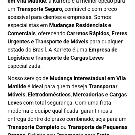
em
Vila Matilde
, a Karreto é a melhor opção para
um
T
ransporte Seguro,
confiável e com preço
acessível para clientes e empresas. Somos
especialistas em
Mudanças Residenciais e
Comerciais
, oferecendo
Carretos Rápidos, Fretes
Urgentes e Transporte de Móveis
para qualquer
estado do Brasil. A
Karreto
é uma
Empresa de
L
ogística e Transporte de Cargas
Leves
especializada.
Nosso serviço de
Mudança Interestadual
em Vila
Matilde
é ideal para quem deseja
Transportar
Móveis, Eletrodomésticos, Mercadorias e Cargas
Leves
com total segurança. Com uma frota
moderna e equipe qualificada, garantimos a
entrega dentro do prazo combinado, seja para um
Transporte Completo
ou
Transporte de Pequenas