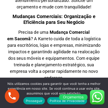
atendimento personalizado
. Solicite um
orçamento e
mude com tranquilidade!
Mudanças Comerciais: Organização e
Eficiência para Seu Negócio
Precisa de uma
M
udança Comercial
em
Sacomã
? A
Karreto
cuida de toda a logística
para
escritórios, lojas e empresas
, minimizando
impactos e garantindo
agilidade na realocação
dos seus móveis e equipamentos
. Com equipe
treinada e planejamento estratégico, sua
empresa
volta a operar rapidamente
no novo
endereço.
Nós utilizamos cookies para garantir que você tenha a melhor
Fretes em Sacomã: Transporte Rápido e
experiência em nosso site. Se você continua a usar este site,
Econômico
assumimos que você está satisfeito.
Orçamentos
Prosseguir
Política de Privacidade
Oferecemos
F
retes em
Sacomã
para quem