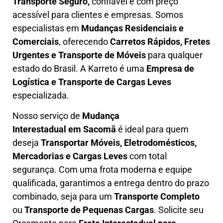
T
ransporte Seguro,
confiável e com preço
acessível para clientes e empresas. Somos
especialistas em
Mudanças Residenciais e
Comerciais
, oferecendo
Carretos Rápidos, Fretes
Urgentes e Transporte de Móveis
para qualquer
estado do Brasil. A
Karreto
é uma
Empresa de
L
ogística e Transporte de Cargas
Leves
especializada.
Nosso serviço de
Mudança
Interestadual
em Sacomã
é ideal para quem
deseja
Transportar Móveis, Eletrodomésticos,
Mercadorias e Cargas Leves
com total
segurança. Com uma frota moderna e equipe
qualificada, garantimos a entrega dentro do prazo
combinado, seja para um
Transporte Completo
ou
Transporte de Pequenas Cargas
. Solicite seu