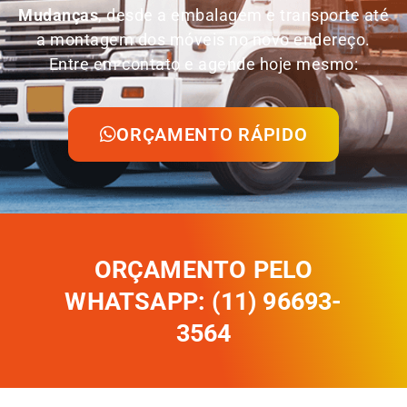
Mudanças
, desde a embalagem e transporte até
a montagem dos móveis no novo endereço.
Entre em contato e agende hoje mesmo:
ORÇAMENTO RÁPIDO
ORÇAMENTO PELO
WHATSAPP: (11) 96693-
3564