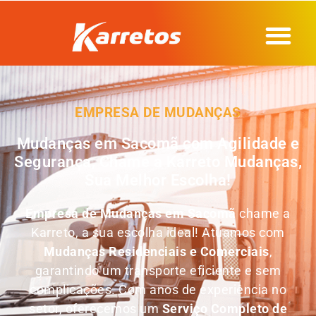
EMPRESA DE MUDANÇAS
Mudanças em Sacomã com Agilidade e
Segurança, Chame a Karreto Mudanças,
Sua Melhor Escolha!
Empresa de Mudanças em
Sacomã
chame a
Karreto, a sua escolha ideal! Atuamos com
Mudanças Residenciais e Comerciais
,
garantindo um transporte eficiente e sem
complicações. Com anos de experiência no
setor, oferecemos um
Serviço Completo de