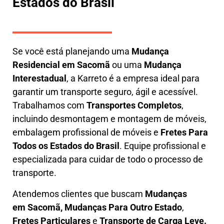
Estados do Brasil
Se você está planejando uma
M
udança
Residencial em Sacomã
ou uma
M
udança
Interestadual
, a
Karreto
é a empresa ideal para
garantir um transporte seguro, ágil e acessível.
Trabalhamos com
Transportes Completos
,
incluindo
desmontagem e montagem de móveis
,
embalagem profissional
de móveis e
F
retes Para
Todos os Estados do Brasil
.
Equipe profissional e
especializada
para cuidar de todo o processo de
transporte.
Atendemos clientes que buscam
M
udanças
em
Sacomã, M
udanças Para Outro Estado
,
F
retes Particulares
e
T
ransporte
de Carga Leve
.