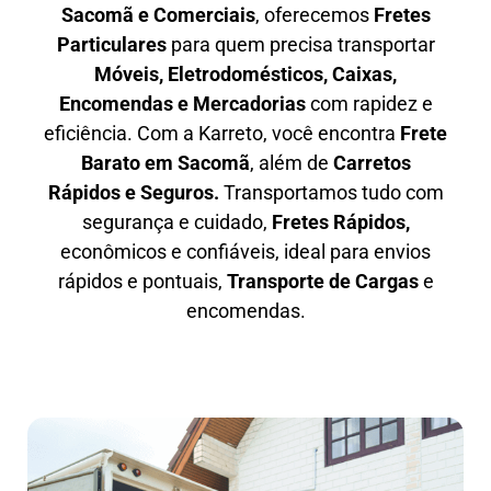
Sacomã e Comerciais
, oferecemos
F
retes
Particulares
para quem precisa transportar
M
óveis, Eletrodomésticos, Caixas,
Encomendas e Mercadorias
com rapidez e
eficiência. Com a Karreto, você encontra
F
rete
Barato em
Sacomã
, além de
C
arretos
Rápidos e Seguros
.
Transportamos tudo com
segurança e cuidado,
Fretes Rápidos,
econômicos e confiáveis, ideal para envios
rápidos e pontuais,
Transporte de Cargas
e
encomendas.