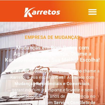
EMPRESA DE MUDANÇAS
Mudanças em Bom Retiro com
Agilidade e Segurança, Chame a
Karreto Mudanças, Sua Melhor Escolha!
Empresa de Mudanças em
Bom Retiro
chame a
Karreto, a sua escolha ideal! Atuamos com
Mudanças Residenciais e Comerciais
,
garantindo um transporte eficiente e sem
complicações. Com anos de experiência no
setor, oferecemos um
Serviço Completo de