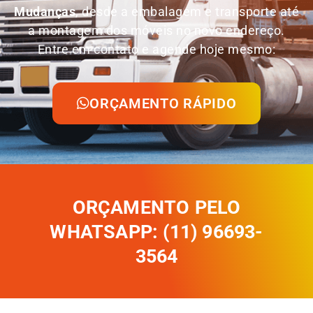
Mudanças
, desde a embalagem e transporte até
a montagem dos móveis no novo endereço.
Entre em contato e agende hoje mesmo:
ORÇAMENTO RÁPIDO
ORÇAMENTO PELO
WHATSAPP: (11) 96693-
3564