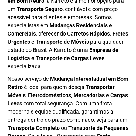
em
Bom Retiro
, a Karreto é a melhor opção para
um
T
ransporte Seguro,
confiável e com preço
acessível para clientes e empresas. Somos
especialistas em
Mudanças Residenciais e
Comerciais
, oferecendo
Carretos Rápidos, Fretes
Urgentes e Transporte de Móveis
para qualquer
estado do Brasil. A
Karreto
é uma
Empresa de
L
ogística e Transporte de Cargas
Leves
especializada.
Nosso serviço de
Mudança Interestadual
em Bom
Retiro
é ideal para quem deseja
Transportar
Móveis, Eletrodomésticos, Mercadorias e Cargas
Leves
com total segurança. Com uma frota
moderna e equipe qualificada, garantimos a
entrega dentro do prazo combinado, seja para um
Transporte Completo
ou
Transporte de Pequenas