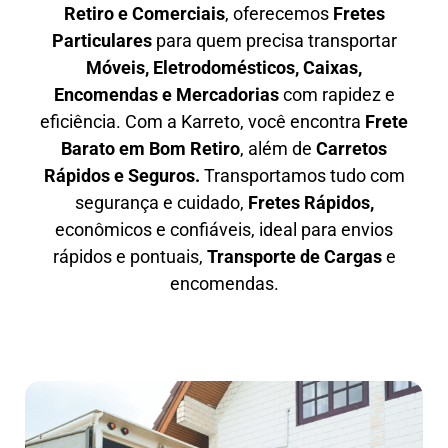
Retiro e Comerciais
, oferecemos
F
retes
Particulares
para quem precisa transportar
M
óveis, Eletrodomésticos, Caixas,
Encomendas e Mercadorias
com rapidez e
eficiência. Com a Karreto, você encontra
F
rete
Barato em
Bom Retiro
, além de
C
arretos
Rápidos e Seguros
.
Transportamos tudo com
segurança e cuidado,
Fretes Rápidos,
econômicos e confiáveis, ideal para envios
rápidos e pontuais,
Transporte de Cargas
e
encomendas.