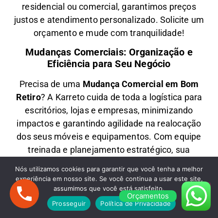
residencial ou comercial
, garantimos
preços
justos e atendimento personalizado
. Solicite um
orçamento e
mude com tranquilidade!
Mudanças Comerciais: Organização e
Eficiência para Seu Negócio
Precisa de uma
M
udança Comercial em
Bom
Retiro
? A
Karreto
cuida de toda a logística para
escritórios, lojas e empresas
, minimizando
impactos e garantindo
agilidade na realocação
dos seus móveis e equipamentos
. Com equipe
treinada e planejamento estratégico, sua
empresa
volta a operar rapidamente
no novo
Nós utilizamos cookies para garantir que você tenha a melhor
endereço.
experiência em nosso site. Se você continua a usar este site,
assumimos que você está satisfeito.
Fretes em Bom Retiro: Transporte Rápido e
Orçamentos
Prosseguir
Política de Privacidade
Econômico