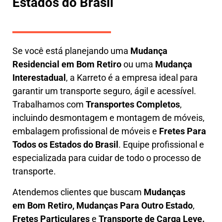
Estados do Brasil
Se você está planejando uma
M
udança
Residencial em Bom Retiro
ou uma
M
udança
Interestadual
, a
Karreto
é a empresa ideal para
garantir um transporte seguro, ágil e acessível.
Trabalhamos com
Transportes Completos
,
incluindo
desmontagem e montagem de móveis
,
embalagem profissional
de móveis e
F
retes Para
Todos os Estados do Brasil
.
Equipe profissional e
especializada
para cuidar de todo o processo de
transporte.
Atendemos clientes que buscam
M
udanças
em
Bom Retiro, M
udanças Para Outro Estado
,
F
retes Particulares
e
T
ransporte
de Carga Leve
.