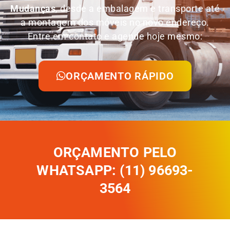
Mudanças
, desde a embalagem e transporte até
a montagem dos móveis no novo endereço.
Entre em contato e agende hoje mesmo:
ORÇAMENTO RÁPIDO
ORÇAMENTO PELO
WHATSAPP: (11) 96693-
3564