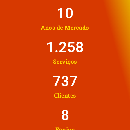
10
Anos de Mercado
1.258
Serviços
737
Clientes
8
Equipe