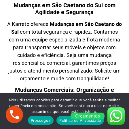
Mudanças em São Caetano do Sul com
Agilidade e Segurança
A
Karreto
oferece
M
udanças em
São Caetano do
Sul
com total segurança e rapidez. Contamos
com uma equipe especializada e frota moderna
para transportar seus móveis e objetos com
cuidado e eficiência
. Seja uma
mudança
residencial ou comercial
, garantimos
preços
justos e atendimento personalizado
. Solicite um
orçamento e
mude com tranquilidade!
Mudanças Comerciais: Organização e
Eficiência para Seu Negócio
Nós utilizamos cookies para garantir que você tenha a melhor
experiência em nosso site. Se você continua a usar este site,
Precisa de uma
M
udança Comercial em
São
assumimos que você está satisfeito.
Orçamentos
Caetano do Sul
? A
Karreto
cuida de toda a
Prosseguir
Política de Privacidade
logística para
escritórios, lojas e empresas
,