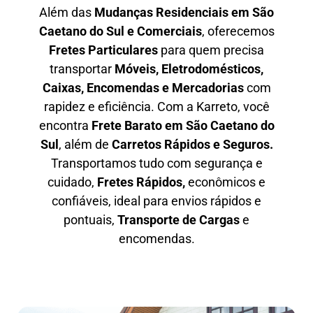
Além das
M
udanças Residenciais em São
Caetano do Sul e Comerciais
, oferecemos
F
retes Particulares
para quem precisa
transportar
M
óveis, Eletrodomésticos,
Caixas, Encomendas e Mercadorias
com
rapidez e eficiência. Com a Karreto, você
encontra
F
rete Barato em
São Caetano do
Sul
, além de
C
arretos Rápidos e Seguros
.
Transportamos tudo com segurança e
cuidado,
Fretes Rápidos,
econômicos e
confiáveis, ideal para envios rápidos e
pontuais,
Transporte de Cargas
e
encomendas.