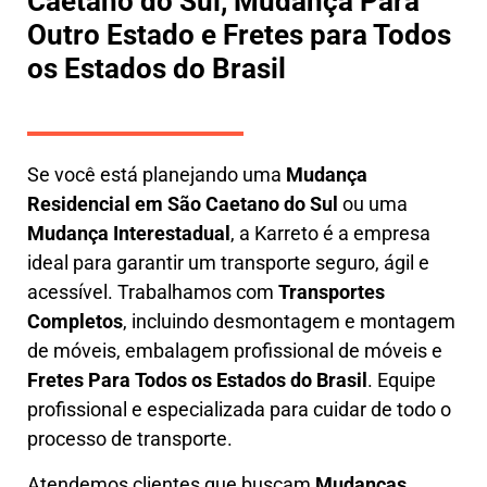
Caetano do Sul, Mudança Para
Outro Estado e Fretes para Todos
os Estados do Brasil
Se você está planejando uma
M
udança
Residencial em São Caetano do Sul
ou uma
M
udança Interestadual
, a
Karreto
é a empresa
ideal para garantir um transporte seguro, ágil e
acessível. Trabalhamos com
Transportes
Completos
, incluindo
desmontagem e montagem
de móveis
,
embalagem profissional
de móveis e
F
retes Para Todos os Estados do Brasil
.
Equipe
profissional e especializada
para cuidar de todo o
processo de transporte.
Atendemos clientes que buscam
M
udanças