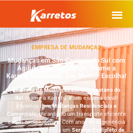
EMPRESA DE MUDANÇAS
Mudanças em São Caetano do Sul com
Agilidade e Segurança, Chame a
Karreto Mudanças, Sua Melhor Escolha!
Empresa de Mudanças em
São Caetano do
Sul
chame a Karreto, a sua escolha ideal!
Atuamos com
Mudanças Residenciais e
Comerciais
, garantindo um transporte eficiente
e sem complicações. Com anos de experiência
no setor, oferecemos um
Serviço Completo de