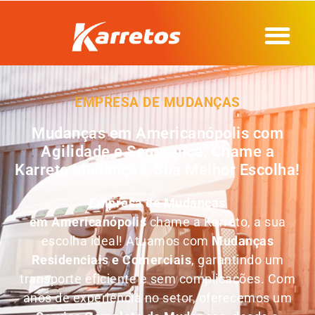
EMPRESA DE MUDANÇAS
Mudanças em Americanópolis com
Agilidade e Segurança, Chame a
Karreto Mudanças, Sua Melhor Escolha!
Empresa de Mudanças
em
Americanópolis
chame a Karreto, a sua
escolha ideal! Atuamos com
Mudanças
Residenciais e Comerciais
, garantindo um
transporte eficiente e sem complicações. Com
anos de experiência no setor, oferecemos um