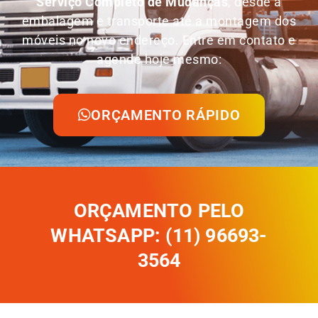
Serviço Completo de Mudanças
, desde a
embalagem e transporte até a montagem dos
móveis no novo endereço. Entre em contato e
agende hoje mesmo:
ORÇAMENTO RÁPIDO
ORÇAMENTO PELO
WHATSAPP: (11) 96693-
3564