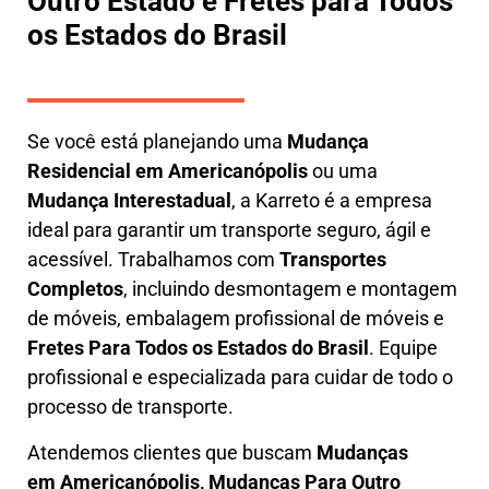
Outro Estado e Fretes para Todos
os Estados do Brasil
Se você está planejando uma
M
udança
Residencial em Americanópolis
ou uma
M
udança Interestadual
, a
Karreto
é a empresa
ideal para garantir um transporte seguro, ágil e
acessível. Trabalhamos com
Transportes
Completos
, incluindo
desmontagem e montagem
de móveis
,
embalagem profissional
de móveis e
F
retes Para Todos os Estados do Brasil
.
Equipe
profissional e especializada
para cuidar de todo o
processo de transporte.
Atendemos clientes que buscam
M
udanças
em
Americanópolis, M
udanças Para Outro