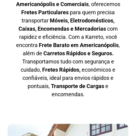
Americanópolis e Comerciais
, oferecemos
F
retes Particulares
para quem precisa
transportar
M
óveis, Eletrodomésticos,
Caixas, Encomendas e Mercadorias
com
rapidez e eficiência. Com a Karreto, você
encontra
F
rete Barato em
Americanópolis
,
além de
C
arretos Rápidos e Seguros
.
Transportamos tudo com segurança e
cuidado,
Fretes Rápidos,
econômicos e
confiáveis, ideal para envios rápidos e
pontuais,
Transporte de Cargas
e
encomendas.