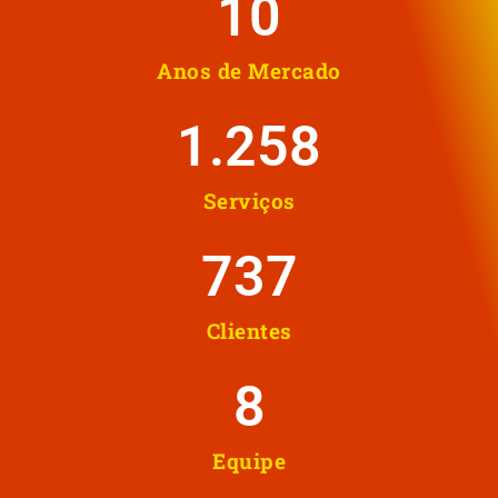
10
Anos de Mercado
1.258
Serviços
737
Clientes
8
Equipe