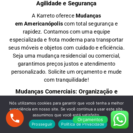
Agilidade e Segurança
A
Karreto
oferece
M
udanças
em
Americanópolis
com total segurança e
rapidez. Contamos com uma equipe
especializada e frota moderna para transportar
seus móveis e objetos com
cuidado e eficiência
.
Seja uma
mudança residencial ou comercial
,
garantimos
preços justos e atendimento
personalizado
. Solicite um orçamento e
mude
com tranquilidade!
Mudanças Comerciais: Organização e
Eficiência para Seu Negócio
Nós utilizamos cookies para garantir que você tenha a melhor
experiência em nosso site. Se você continua a usar este site,
Precisa de uma
M
udança Comercial
assumimos que você está satisfeito.
em
Americanópolis
? A
Karreto
cuida de toda a
Orçamentos
Prosseguir
Política de Privacidade
logística para
escritórios, lojas e empresas
,