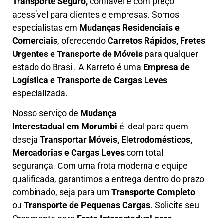
T
ransporte Seguro,
confiável e com preço
acessível para clientes e empresas. Somos
especialistas em
Mudanças Residenciais e
Comerciais
, oferecendo
Carretos Rápidos, Fretes
Urgentes e Transporte de Móveis
para qualquer
estado do Brasil. A
Karreto
é uma
Empresa de
L
ogística e Transporte de Cargas
Leves
especializada.
Nosso serviço de
Mudança
Interestadual
em Morumbi
é ideal para quem
deseja
Transportar Móveis, Eletrodomésticos,
Mercadorias e Cargas Leves
com total
segurança. Com uma frota moderna e equipe
qualificada, garantimos a entrega dentro do prazo
combinado, seja para um
Transporte Completo
ou
Transporte de Pequenas Cargas
. Solicite seu