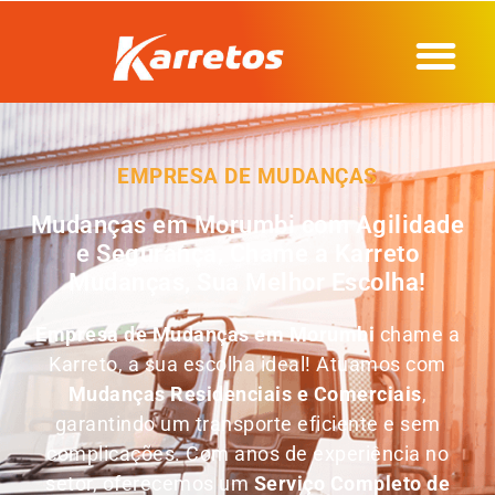
EMPRESA DE MUDANÇAS
Mudanças em Morumbi com Agilidade
e Segurança, Chame a Karreto
Mudanças, Sua Melhor Escolha!
Empresa de Mudanças em
Morumbi
chame a
Karreto, a sua escolha ideal! Atuamos com
Mudanças Residenciais e Comerciais
,
garantindo um transporte eficiente e sem
complicações. Com anos de experiência no
setor, oferecemos um
Serviço Completo de