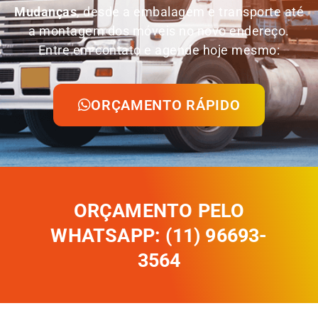
Mudanças
, desde a embalagem e transporte até
a montagem dos móveis no novo endereço.
Entre em contato e agende hoje mesmo:
ORÇAMENTO RÁPIDO
ORÇAMENTO PELO
WHATSAPP: (11) 96693-
3564