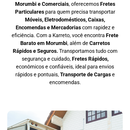
Morumbi e Comerciais
, oferecemos
F
retes
Particulares
para quem precisa transportar
M
óveis, Eletrodomésticos, Caixas,
Encomendas e Mercadorias
com rapidez e
eficiência. Com a Karreto, você encontra
F
rete
Barato em
Morumbi
, além de
C
arretos
Rápidos e Seguros
.
Transportamos tudo com
segurança e cuidado,
Fretes Rápidos,
econômicos e confiáveis, ideal para envios
rápidos e pontuais,
Transporte de Cargas
e
encomendas.