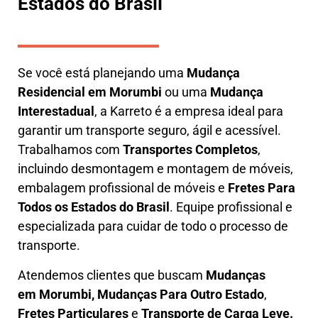
Estados do Brasil
Se você está planejando uma
M
udança
Residencial em Morumbi
ou uma
M
udança
Interestadual
, a
Karreto
é a empresa ideal para
garantir um transporte seguro, ágil e acessível.
Trabalhamos com
Transportes Completos
,
incluindo
desmontagem e montagem de móveis
,
embalagem profissional
de móveis e
F
retes Para
Todos os Estados do Brasil
.
Equipe profissional e
especializada
para cuidar de todo o processo de
transporte.
Atendemos clientes que buscam
M
udanças
em
Morumbi, M
udanças Para Outro Estado
,
F
retes Particulares
e
T
ransporte
de Carga Leve
.