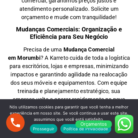
comercial
, garantimos
preços justos e
atendimento personalizado
. Solicite um
orçamento e
mude com tranquilidade!
Mudanças Comerciais: Organização e
Eficiência para Seu Negócio
Precisa de uma
M
udança Comercial
em
Morumbi
? A
Karreto
cuida de toda a logística
para
escritórios, lojas e empresas
, minimizando
impactos e garantindo
agilidade na realocação
dos seus móveis e equipamentos
. Com equipe
treinada e planejamento estratégico, sua
empresa
volta a operar rapidamente
no novo
Nós utilizamos cookies para garantir que você tenha a melhor
endereço.
experiência em nosso site. Se você continua a usar este site,
Fretes em Morumbi: Transporte Rápido e
assumimos que você está satisfeito.
Orçamentos
Econômico
Prosseguir
Política de Privacidade