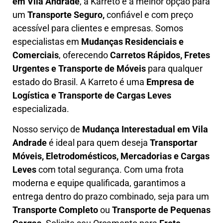
em
Vila Andrade
, a Karreto é a melhor opção para
um
T
ransporte Seguro,
confiável e com preço
acessível para clientes e empresas. Somos
especialistas em
Mudanças Residenciais e
Comerciais
, oferecendo
Carretos Rápidos, Fretes
Urgentes e Transporte de Móveis
para qualquer
estado do Brasil. A
Karreto
é uma
Empresa de
L
ogística e Transporte de Cargas
Leves
especializada.
Nosso serviço de
Mudança Interestadual
em Vila
Andrade
é ideal para quem deseja
Transportar
Móveis, Eletrodomésticos, Mercadorias e Cargas
Leves
com total segurança. Com uma frota
moderna e equipe qualificada, garantimos a
entrega dentro do prazo combinado, seja para um
Transporte Completo
ou
Transporte de Pequenas