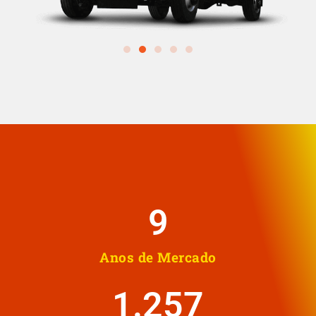
10
Anos de Mercado
1.258