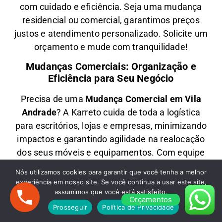
com
cuidado e eficiência
. Seja uma
mudança
residencial ou comercial
, garantimos
preços
justos e atendimento personalizado
. Solicite um
orçamento e
mude com tranquilidade!
Mudanças Comerciais: Organização e
Eficiência para Seu Negócio
Precisa de uma
M
udança Comercial em
Vila
Andrade
? A
Karreto
cuida de toda a logística
para
escritórios, lojas e empresas
, minimizando
impactos e garantindo
agilidade na realocação
dos seus móveis e equipamentos
. Com equipe
treinada e planejamento estratégico, sua
Nós utilizamos cookies para garantir que você tenha a melhor
empresa
volta a operar rapidamente
no novo
experiência em nosso site. Se você continua a usar este site,
endereço.
assumimos que você está satisfeito.
Orçamentos
Prosseguir
Política de Privacidade
Fretes em Vila Andrade: Transporte Rápido