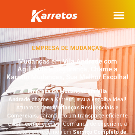
EMPRESA DE MUDANÇAS
Mudanças em Vila Andrade com
Agilidade e Segurança, Chame a
Karreto Mudanças, Sua Melhor Escolha!
Empresa de Mudanças em
Vila
Andrade
chame a Karreto, a sua escolha ideal!
Atuamos com
Mudanças Residenciais e
Comerciais
, garantindo um transporte eficiente
e sem complicações. Com anos de experiência
no setor, oferecemos um
Serviço Completo de