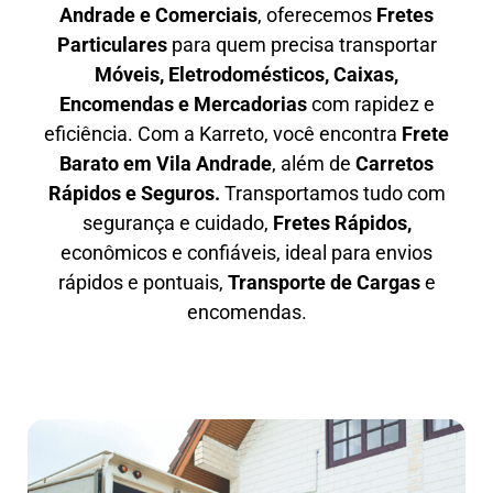
Andrade e Comerciais
, oferecemos
F
retes
Particulares
para quem precisa transportar
M
óveis, Eletrodomésticos, Caixas,
Encomendas e Mercadorias
com rapidez e
eficiência. Com a Karreto, você encontra
F
rete
Barato em
Vila Andrade
, além de
C
arretos
Rápidos e Seguros
.
Transportamos tudo com
segurança e cuidado,
Fretes Rápidos,
econômicos e confiáveis, ideal para envios
rápidos e pontuais,
Transporte de Cargas
e
encomendas.