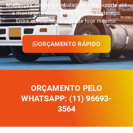
Mudanças
, desde a embalagem e transporte até
a montagem dos móveis no novo endereço.
Entre em contato e agende hoje mesmo:
ORÇAMENTO RÁPIDO
ORÇAMENTO PELO
WHATSAPP: (11) 96693-
3564