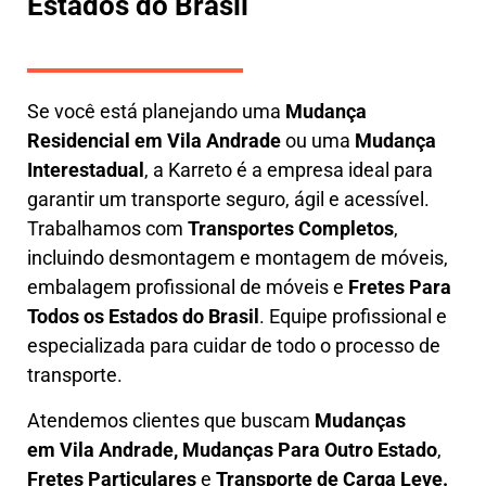
Estados do Brasil
Se você está planejando uma
M
udança
Residencial em Vila Andrade
ou uma
M
udança
Interestadual
, a
Karreto
é a empresa ideal para
garantir um transporte seguro, ágil e acessível.
Trabalhamos com
Transportes Completos
,
incluindo
desmontagem e montagem de móveis
,
embalagem profissional
de móveis e
F
retes Para
Todos os Estados do Brasil
.
Equipe profissional e
especializada
para cuidar de todo o processo de
transporte.
Atendemos clientes que buscam
M
udanças
em
Vila Andrade, M
udanças Para Outro Estado
,
F
retes Particulares
e
T
ransporte
de Carga Leve
.