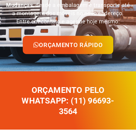
Mudanças
, desde a embalagem e transporte até
a montagem dos móveis no novo endereço.
Entre em contato e agende hoje mesmo:
ORÇAMENTO RÁPIDO
ORÇAMENTO PELO
WHATSAPP: (11) 96693-
3564