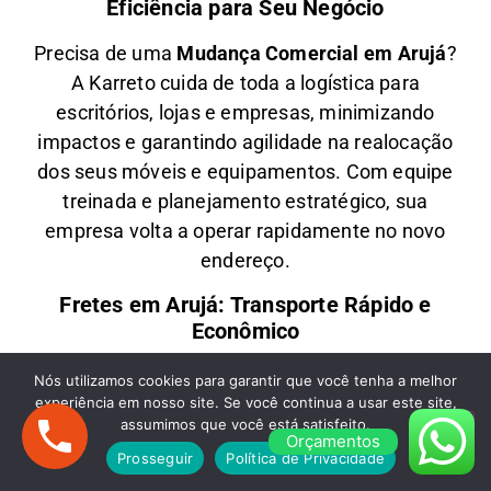
Eficiência para Seu Negócio
Precisa de uma
M
udança Comercial em
Arujá
?
A
Karreto
cuida de toda a logística para
escritórios, lojas e empresas
, minimizando
impactos e garantindo
agilidade na realocação
dos seus móveis e equipamentos
. Com equipe
treinada e planejamento estratégico, sua
empresa
volta a operar rapidamente
no novo
endereço.
Fretes em Arujá: Transporte Rápido e
Econômico
Oferecemos
F
retes em
Arujá
para quem precisa
Nós utilizamos cookies para garantir que você tenha a melhor
experiência em nosso site. Se você continua a usar este site,
transportar
móveis, eletrodomésticos,
assumimos que você está satisfeito.
mercadorias ou encomendas
de forma rápida e
Orçamentos
Prosseguir
Política de Privacidade
segura. Com preços acessíveis e veículos