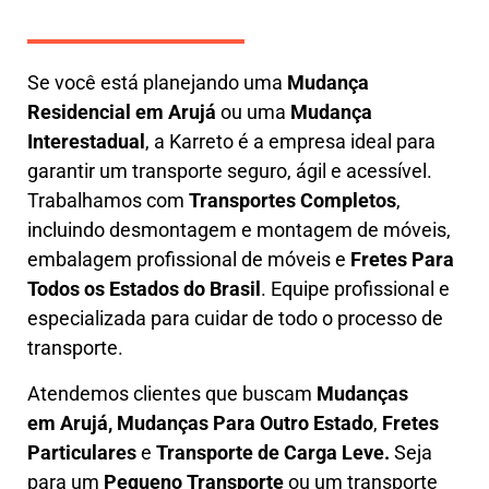
Se você está planejando uma
M
udança
Residencial em Arujá
ou uma
M
udança
Interestadual
, a
Karreto
é a empresa ideal para
garantir um transporte seguro, ágil e acessível.
Trabalhamos com
Transportes Completos
,
incluindo
desmontagem e montagem de móveis
,
embalagem profissional
de móveis e
F
retes Para
Todos os Estados do Brasil
.
Equipe profissional e
especializada
para cuidar de todo o processo de
transporte.
Atendemos clientes que buscam
M
udanças
em
Arujá, M
udanças Para Outro Estado
,
F
retes
Particulares
e
T
ransporte
de Carga Leve
.
Seja
para um
Pequeno Transporte
ou um transporte