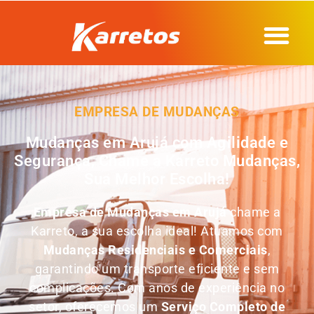
EMPRESA DE MUDANÇAS
Mudanças em Arujá com Agilidade e
Segurança, Chame a Karreto Mudanças,
Sua Melhor Escolha!
Empresa de Mudanças em
Arujá
chame a
Karreto, a sua escolha ideal! Atuamos com
Mudanças Residenciais e Comerciais
,
garantindo um transporte eficiente e sem
complicações. Com anos de experiência no
setor, oferecemos um
Serviço Completo de