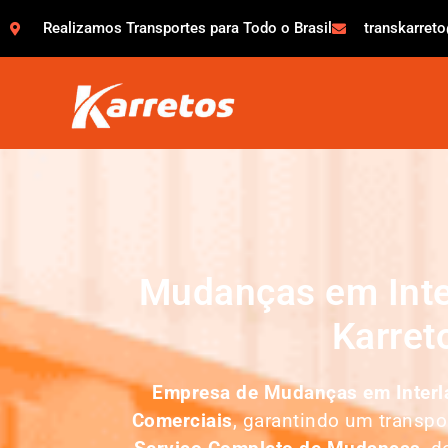
Realizamos Transportes para Todo o Brasil
transkarret
Mudanças em Inte
Karret
Empresa de Mudanças em
Inter
Comerciais
, garantindo um transp