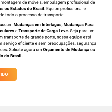
 montagem de móveis
,
embalagem profissional
de
os os Estados do Brasil
.
Equipe profissional e
de todo o processo de transporte.
 buscam
M
udanças em
Interlagos, M
udanças Para
iculares
e
T
ransporte
de Carga Leve
.
Seja para um
 transporte de grande porte, nossa equipe está
m serviço eficiente e sem preocupações, segurança
ces. Solicite agora um
Orçamento de Mudança
ou
o do Brasil.
IDO