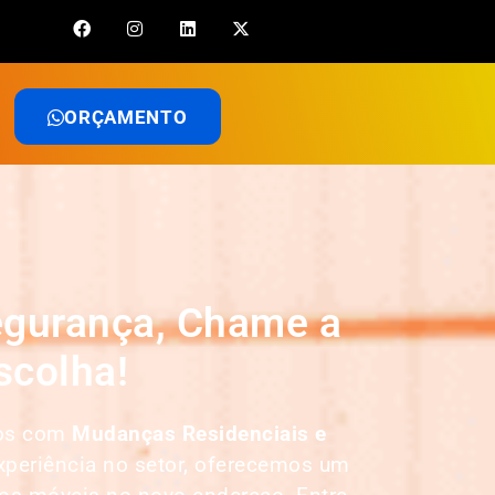
ORÇAMENTO
egurança, Chame a
scolha!
mos com
Mudanças Residenciais e
xperiência no setor, oferecemos um