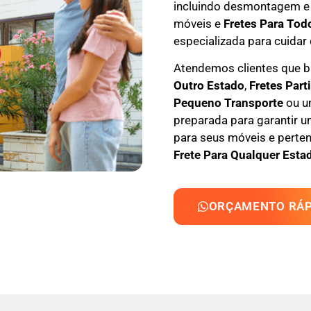
incluindo
desmontagem e
móveis e
F
retes Para Tod
especializada
para cuidar 
Atendemos clientes que
Outro Estado
,
F
retes Part
Pequeno Transporte
ou um
preparada para garantir u
para seus móveis e perten
Frete Para Qualquer Estad
ORÇAMENTO RÁP