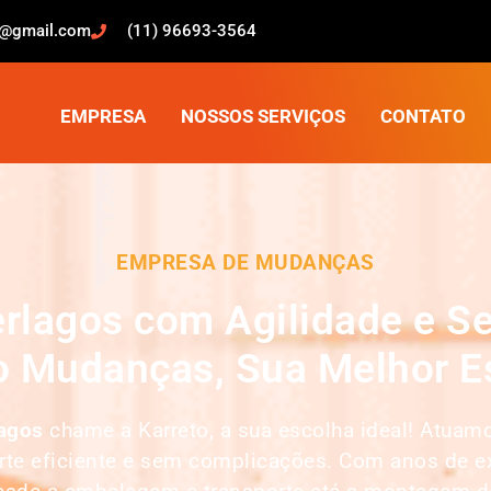
o@gmail.com
(11) 96693-3564
EMPRESA
NOSSOS SERVIÇOS
CONTATO
EMPRESA DE MUDANÇAS
rlagos com Agilidade e S
o Mudanças, Sua Melhor E
lagos
chame a Karreto, a sua escolha ideal! Atua
orte eficiente e sem complicações. Com anos de e