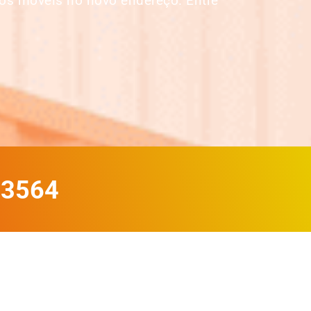
os móveis no novo endereço. Entre
-3564