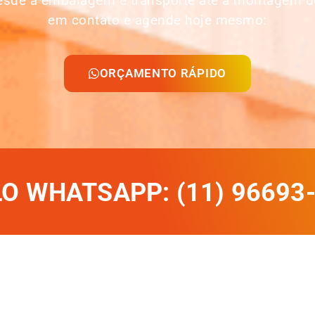
desde a embalagem e transporte até a montagem d
em contato e agende hoje mesmo:
ORÇAMENTO RÁPIDO
 WHATSAPP: (11) 96693