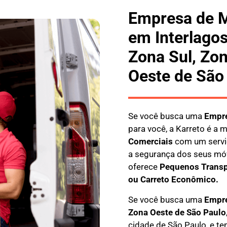
Empresa de 
em Interlago
Zona Sul, Zon
Oeste de São
Se você busca uma
E
mpre
para você, a
Karreto
é a m
Comerciais
com um servi
a segurança dos seus móv
oferece
Pequenos Transp
ou Carreto Econômico.
Se você busca uma
Empre
Zona Oeste de São Paulo
cidade de São Paulo, e te