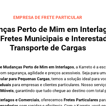
EMPRESA DE FRETE PARTICULAR
as Perto de Mim em Interlag
Fretes Municipais e Interestad
Transporte de Cargas
e Mudanças Perto de Mim em
Interlagos
, a Karreto é a e
om segurança, agilidade e preços acessíveis. Seja para u
icular para Pequenas Cargas
, temos a solução ideal para 
aduais
para empresas e clientes particulares. Nosso serviço
 Móveis
, garantindo que tudo chegue ao destino com total 
terlagos e Comerciais
, oferecemos
F
retes Particulares
para
ercadorias
com rapidez e eficiência. Com a Karreto, você e