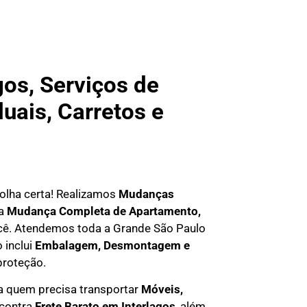
os, Serviços de
uais, Carretos e
scolha certa! Realizamos
Mudanças
ma
Mudança Completa de Apartamento,
você. Atendemos
toda a Grande São Paulo
 inclui
Embalagem, Desmontagem e
proteção.
 quem precisa transportar
M
óveis,
ncontra
F
rete Barato em
Interlagos
, além