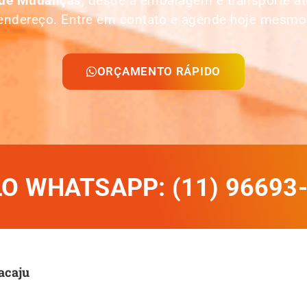
 de Mudanças
, desde a embalagem e transporte 
endereço. Entre em contato e agende hoje mesmo
ORÇAMENTO RÁPIDO
 WHATSAPP: (11) 96693
acaju