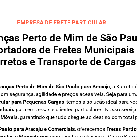
EMPRESA DE FRETE PARTICULAR
as Perto de Mim de São Paul
rtadora de Fretes Municipais 
rretos e Transporte de Cargas
anças Perto de Mim de São Paulo para
Aracaju
, a Karreto
om segurança, agilidade e preços acessíveis. Seja para u
icular para Pequenas Cargas
, temos a solução ideal para 
aduais
para empresas e clientes particulares. Nosso serviço
 Móveis
, garantindo que tudo chegue ao destino com total 
Paulo para Aracaju e Comerciais
, oferecemos
F
retes Parti
mendas e Mercadorias
com rapidez e eficiência. Com a Karr