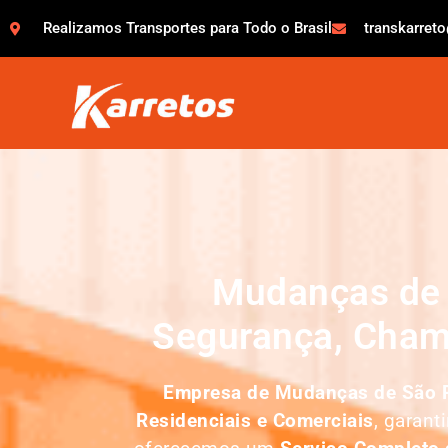
Realizamos Transportes para Todo o Brasil
transkarret
Mudanças de 
Segurança, Cham
Empresa de
Mudanças de São P
Residenciais e Comerciais
, garant