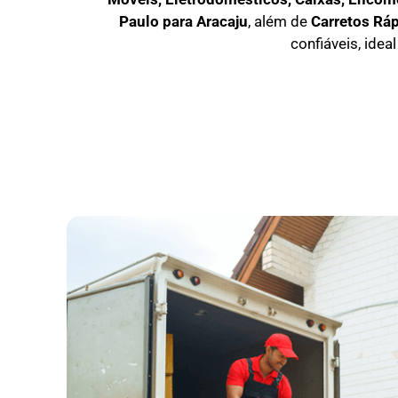
Paulo para Aracaju
, além de
C
arretos Rá
confiáveis, idea