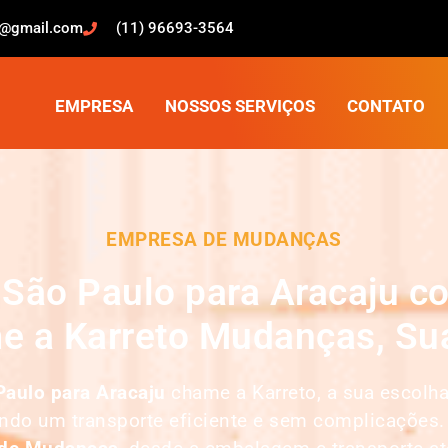
o@gmail.com
(11) 96693-3564
EMPRESA
NOSSOS SERVIÇOS
CONTATO
EMPRESA DE MUDANÇAS
São Paulo para Aracaju co
e a Karreto Mudanças, Sua
aulo para Aracaju
chame a Karreto, a sua escolh
indo um transporte eficiente e sem complicações.