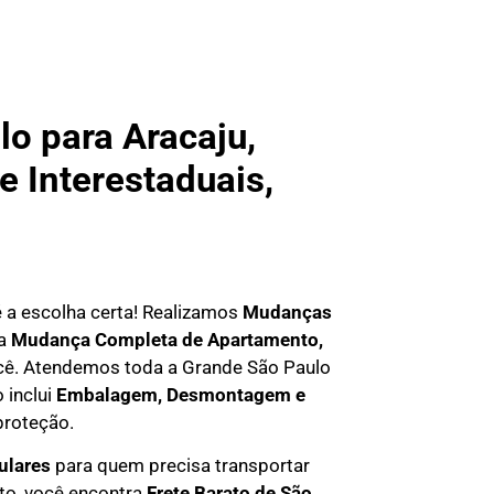
o para Aracaju,
e Interestaduais,
 é a escolha certa! Realizamos
Mudanças
ma
Mudança Completa de Apartamento,
você. Atendemos
toda a Grande São Paulo
 inclui
Embalagem, Desmontagem e
proteção.
culares
para quem precisa transportar
eto, você encontra
F
rete Barato
de São