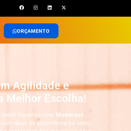
ORÇAMENTO
m Agilidade e
 Melhor Escolha!
a ideal! Atuamos com
Mudanças
 Com anos de experiência no setor,