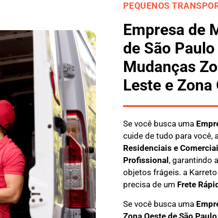
PEQUENOS TRANSPOR
Empresa de 
de São Paulo
Mudanças Zon
Leste e Zona
Se você busca uma
E
mpre
cuide de tudo para você, 
Residenciais e Comercia
Profissional
, garantindo
objetos frágeis. a
Karreto
precisa de um
Frete Rápi
Se você busca uma
Empre
Zona Oeste
de São Paulo