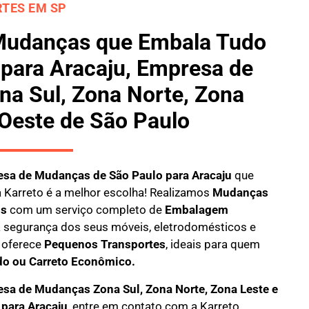
TES EM SP
Mudanças que Embala Tudo
 para Aracaju, Empresa de
a Sul, Zona Norte, Zona
 Oeste de São Paulo
sa de Mudanças de São Paulo para Aracaju
que
a
Karreto
é a melhor escolha! Realizamos
M
udanças
is
com um serviço completo de
E
mbalagem
 a segurança dos seus móveis, eletrodomésticos e
oferece
Pequenos Transportes
, ideais para quem
do ou Carreto Econômico.
sa de Mudanças Zona Sul, Zona Norte, Zona Leste e
 para Aracaju
, entre em contato com a Karreto.