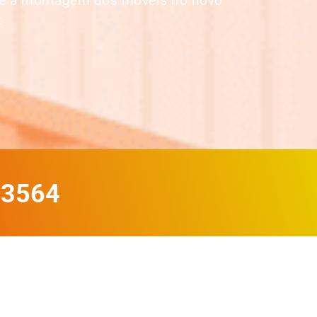
até a montagem dos móveis no novo
:
-3564