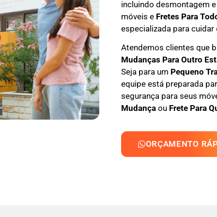
incluindo
desmontagem e
móveis e
F
retes Para Tod
especializada
para cuidar 
Atendemos clientes que
M
udanças Para Outro Es
Seja para um
Pequeno Tr
equipe está preparada par
segurança para seus móvei
Mudança
ou
Frete Para Q
ORÇAMENTO RÁP