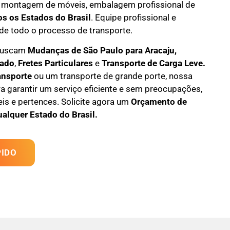
 montagem de móveis
,
embalagem profissional
de
os os Estados do Brasil
.
Equipe profissional e
de todo o processo de transporte.
 buscam
M
udanças
de São Paulo para Aracaju,
tado
,
F
retes Particulares
e
T
ransporte
de Carga Leve
.
ansporte
ou um transporte de grande porte, nossa
a garantir um serviço eficiente e sem preocupações,
s e pertences. Solicite agora um
Orçamento de
ualquer Estado do Brasil.
IDO