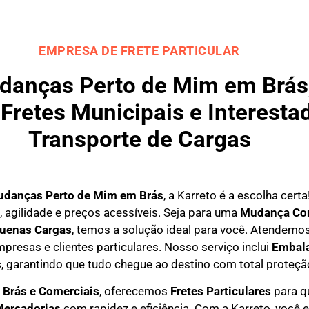
EMPRESA DE FRETE PARTICULAR
anças Perto de Mim em Brás,
Fretes Municipais e Interestad
Transporte de Cargas
udanças Perto de Mim em
Brás
, a Karreto é a escolha cert
agilidade e preços acessíveis. Seja para uma
Mudança Com
quenas Cargas
, temos a solução ideal para você. Atendemo
presas e clientes particulares. Nosso serviço inclui
Embal
s
, garantindo que tudo chegue ao destino com total proteçã
 Brás e Comerciais
, oferecemos
F
retes Particulares
para q
Mercadorias
com rapidez e eficiência. Com a Karreto, você 