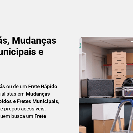
ás, Mudanças
nicipais e
ás
ou de um
Frete Rápido
cialistas em
Mudanças
pidos e Fretes Municipais
,
e preços acessíveis.
 quem busca um
F
rete