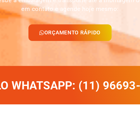
desde a embalagem e transporte até a montagem d
em contato e agende hoje mesmo:
ORÇAMENTO RÁPIDO
 WHATSAPP: (11) 96693