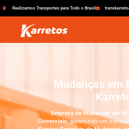
Realizamos Transportes para Todo o Brasil
transkarret
Mudanças em B
Karret
Empresa de Mudanças em
Br
Comerciais
, garantindo um transp