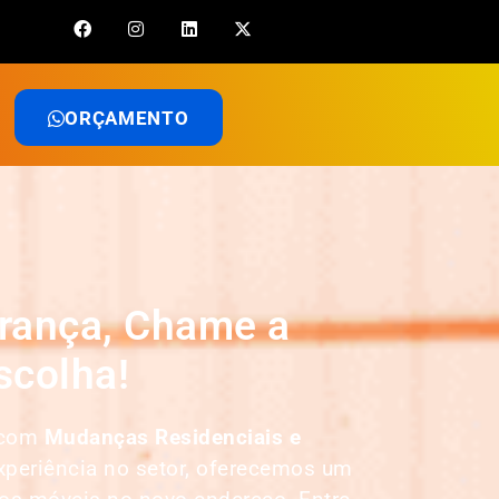
ORÇAMENTO
rança, Chame a
scolha!
s com
Mudanças Residenciais e
xperiência no setor, oferecemos um