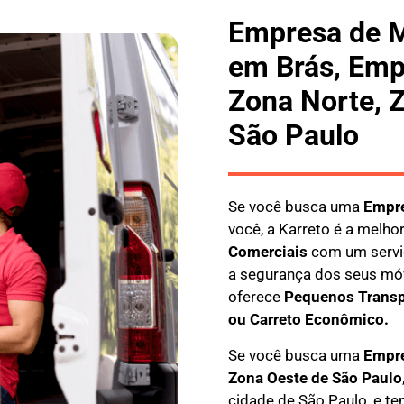
Empresa de 
em Brás, Emp
Zona Norte, 
São Paulo
Se você busca uma
E
mpr
você, a
Karreto
é a melhor
Comerciais
com um servi
a segurança dos seus móv
oferece
Pequenos Transp
ou Carreto Econômico.
Se você busca uma
Empre
Zona Oeste de São Paulo
cidade de São Paulo, e te