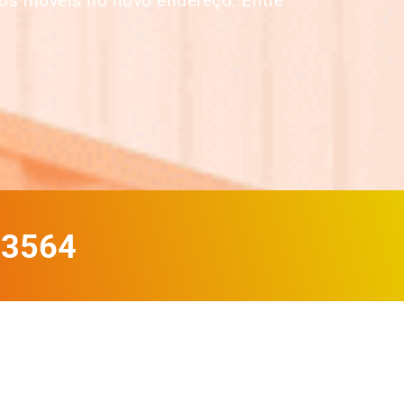
os móveis no novo endereço. Entre
-3564