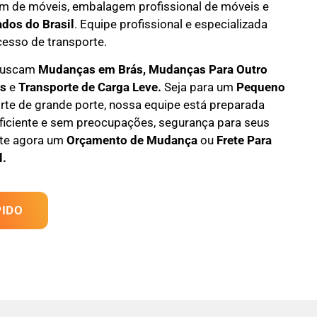
m de móveis
,
embalagem profissional
de móveis e
ados do Brasil
.
Equipe profissional e especializada
cesso de transporte.
 buscam
M
udanças em
Brás, M
udanças Para Outro
es
e
T
ransporte
de Carga Leve
.
Seja para um
Pequeno
te de grande porte, nossa equipe está preparada
eficiente e sem preocupações, segurança para seus
ite agora um
Orçamento de Mudança
ou
Frete Para
l.
IDO