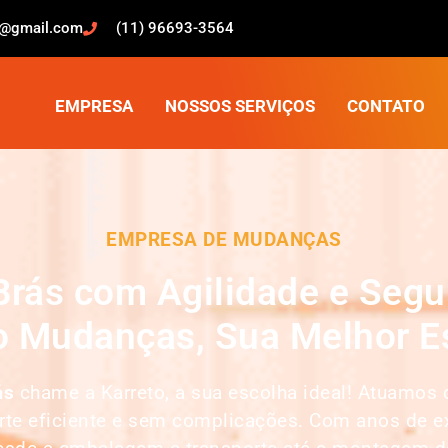
o@gmail.com
(11) 96693-3564
EMPRESA
NOSSOS SERVIÇOS
CONTATO
EMPRESA DE MUDANÇAS
rás com Agilidade e Segu
o Mudanças, Sua Melhor E
ás
chame a Karreto, a sua escolha ideal! Atuamo
orte eficiente e sem complicações. Com anos de e