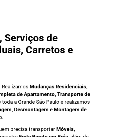
 Serviços de
uais, Carretos e
a! Realizamos
Mudanças Residenciais,
pleta de Apartamento, Transporte de
s
toda a Grande São Paulo
e realizamos
agem, Desmontagem e Montagem de
o.
uem precisa transportar
M
óveis,
encontra
F
rete Barato em
Brás
, além de