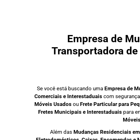
Empresa de Mud
Transportadora de 
Se você está buscando uma
Empresa de M
Comerciais e Interestaduais
com segurança, 
Móveis Usados
ou
Frete Particular para Pe
Fretes Municipais e Interestaduais
para em
Móvei
Além das
M
udanças Residenciais em
Eletrodomésticos, Caixas, Encomendas e 