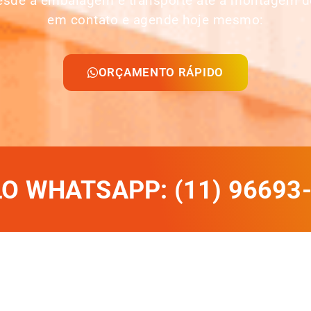
desde a embalagem e transporte até a montagem d
em contato e agende hoje mesmo:
ORÇAMENTO RÁPIDO
 WHATSAPP: (11) 96693