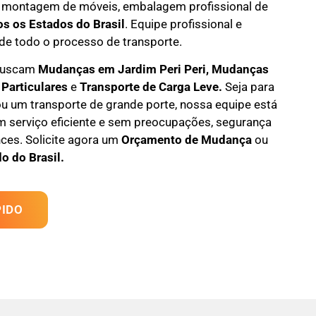
 montagem de móveis
,
embalagem profissional
de
os os Estados do Brasil
.
Equipe profissional e
de todo o processo de transporte.
 buscam
M
udanças em
Jardim Peri Peri, M
udanças
 Particulares
e
T
ransporte
de Carga Leve
.
Seja para
u um transporte de grande porte, nossa equipe está
m serviço eficiente e sem preocupações, segurança
ces. Solicite agora um
Orçamento de Mudança
ou
o do Brasil.
IDO