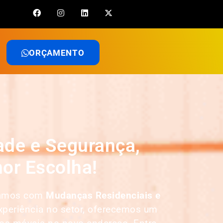
ORÇAMENTO
ade e Segurança,
or Escolha!
tuamos com
Mudanças Residenciais e
xperiência no setor, oferecemos um