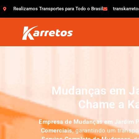
Realizamos Transportes para Todo o Brasil
transkarret
Mudanças em Jar
Chame a Ka
Empresa de Mudanças em
Jardim P
Comerciais
, garantindo um transp