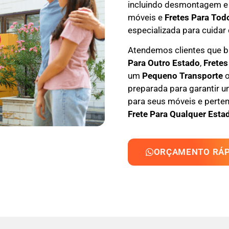
incluindo
desmontagem e
móveis e
F
retes Para Tod
especializada
para cuidar 
Atendemos clientes que
Para Outro Estado
,
F
retes
um
Pequeno Transporte
o
preparada para garantir u
para seus móveis e perten
Frete Para Qualquer Estad
ORÇAMENTO RÁP