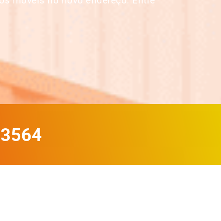
os móveis no novo endereço. Entre
-3564