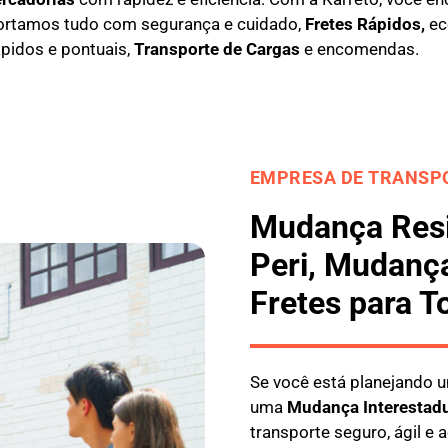
ortamos tudo com segurança e cuidado,
Fretes Rápidos,
eco
ápidos e pontuais,
Transporte de Cargas
e encomendas.
EMPRESA DE TRANSPO
Mudança Resi
Peri, Mudança
Fretes para T
Se você está planejando
uma
M
udança Interestad
transporte seguro, ágil e