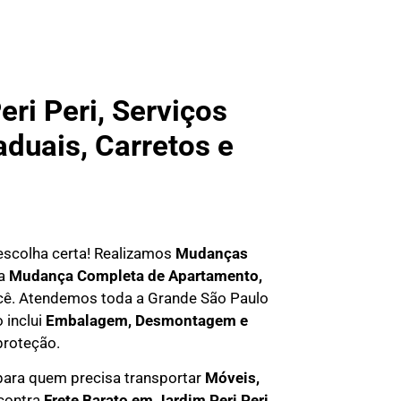
i Peri, Serviços
aduais, Carretos e
a escolha certa! Realizamos
Mudanças
ma
Mudança Completa de Apartamento,
você. Atendemos
toda a Grande São Paulo
 inclui
Embalagem, Desmontagem e
proteção.
ara quem precisa transportar
M
óveis,
ncontra
F
rete Barato em
Jardim Peri Peri
,