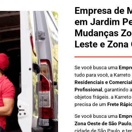
Empresa de 
em Jardim Pe
Mudanças Zon
Leste e Zona
Se você busca uma
E
mpre
tudo para você, a
Karreto
Residenciais e Comercia
Profissional
, garantindo
objetos frágeis. a
Karreto
precisa de um
Frete Rápi
Se você busca uma
Empre
Zona Oeste de São Paulo
cidade de São Paulo, e te