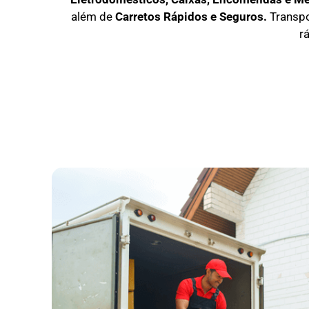
além de
C
arretos Rápidos e Seguros
.
Transp
r