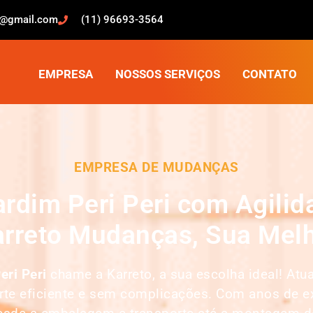
o@gmail.com
(11) 96693-3564
EMPRESA
NOSSOS SERVIÇOS
CONTATO
EMPRESA DE MUDANÇAS
dim Peri Peri com Agilid
rreto Mudanças, Sua Melh
eri Peri
chame a Karreto, a sua escolha ideal! A
orte eficiente e sem complicações. Com anos de e