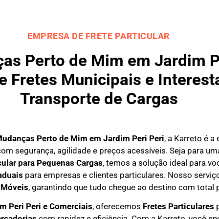
EMPRESA DE FRETE PARTICULAR
s Perto de Mim em Jardim Per
 Fretes Municipais e Interest
Transporte de Cargas
Mudanças Perto de Mim em
Jardim Peri Peri
, a Karreto é 
om segurança, agilidade e preços acessíveis. Seja para u
icular para Pequenas Cargas
, temos a solução ideal para 
aduais
para empresas e clientes particulares. Nosso serviço
 Móveis
, garantindo que tudo chegue ao destino com total 
m Peri Peri e Comerciais
, oferecemos
F
retes Particulares
p
rcadorias
com rapidez e eficiência. Com a Karreto, você e