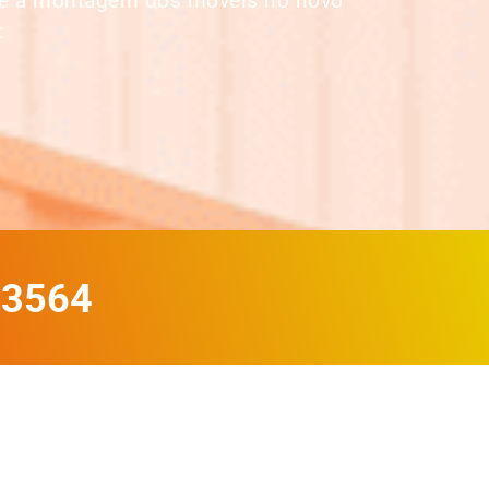
até a montagem dos móveis no novo
:
-3564