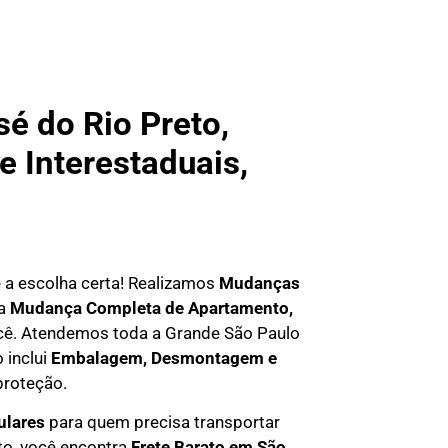
 do Rio Preto,
e Interestaduais,
 é a escolha certa! Realizamos
Mudanças
ma
Mudança Completa de Apartamento,
você. Atendemos
toda a Grande São Paulo
 inclui
Embalagem, Desmontagem e
proteção.
ulares
para quem precisa transportar
to, você encontra
F
rete Barato em
São