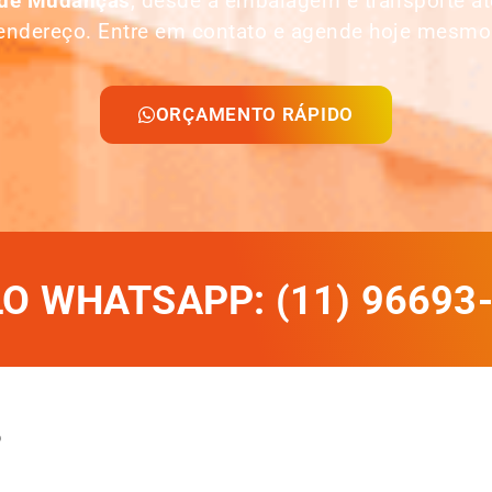
 de Mudanças
, desde a embalagem e transporte 
endereço. Entre em contato e agende hoje mesmo
ORÇAMENTO RÁPIDO
 WHATSAPP: (11) 96693
o