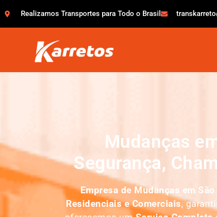
Realizamos Transportes para Todo o Brasil
transkarret
Mudanças em 
Segurança, Cham
Empresa de Mudanças em
São 
Residenciais e Comerciais
, garant