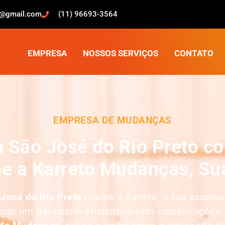
o@gmail.com
(11) 96693-3564
EMPRESA
NOSSOS SERVIÇOS
CONTATO
EMPRESA DE MUDANÇAS
São José do Rio Preto co
e a Karreto Mudanças, Sua
José do Rio Preto
chame a Karreto, a sua escolh
indo um transporte eficiente e sem complicações.