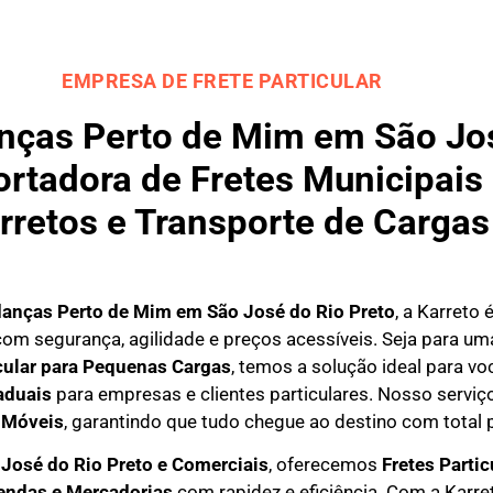
EMPRESA DE FRETE PARTICULAR
ças Perto de Mim em São José
rtadora de Fretes Municipais 
rretos e Transporte de Cargas
anças Perto de Mim em
São José do Rio Preto
, a Karreto
om segurança, agilidade e preços acessíveis. Seja para u
icular para Pequenas Cargas
, temos a solução ideal para 
aduais
para empresas e clientes particulares. Nosso serviço
 Móveis
, garantindo que tudo chegue ao destino com total 
José do Rio Preto e Comerciais
, oferecemos
F
retes Partic
endas e Mercadorias
com rapidez e eficiência. Com a Karre