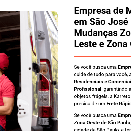
Empresa de 
em São José 
Mudanças Zon
Leste e Zona
Se você busca uma
E
mpre
cuide de tudo para você, 
Residenciais e Comercia
Profissional
, garantindo
objetos frágeis. a
Karreto
precisa de um
Frete Rápi
Se você busca uma
Empre
Zona Oeste de São Paulo
cidade de São Paulo, e te