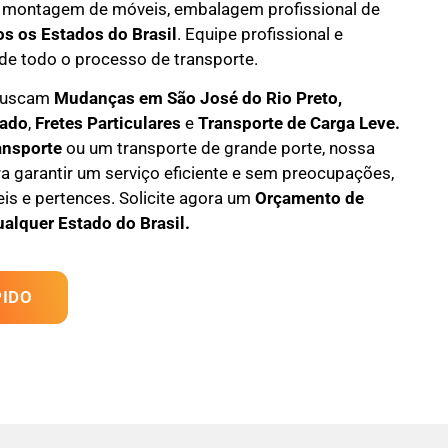
 montagem de móveis
,
embalagem profissional
de
os os Estados do Brasil
.
Equipe profissional e
de todo o processo de transporte.
 buscam
M
udanças em
São José do Rio Preto,
tado
,
F
retes Particulares
e
T
ransporte
de Carga Leve
.
ansporte
ou um transporte de grande porte, nossa
a garantir um serviço eficiente e sem preocupações,
s e pertences. Solicite agora um
Orçamento de
ualquer Estado do Brasil.
IDO