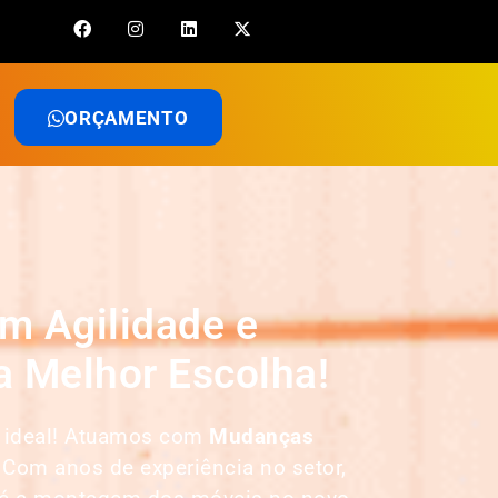
ORÇAMENTO
m Agilidade e
 Melhor Escolha!
a ideal! Atuamos com
Mudanças
 Com anos de experiência no setor,