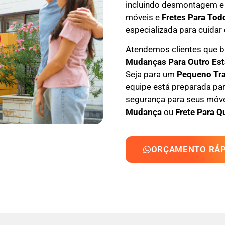
incluindo
desmontagem e
móveis e
F
retes Para Tod
especializada
para cuidar 
Atendemos clientes que
M
udanças Para Outro Es
Seja para um
Pequeno Tr
equipe está preparada par
segurança para seus móvei
Mudança
ou
Frete Para Q
ORÇAMENTO RÁP