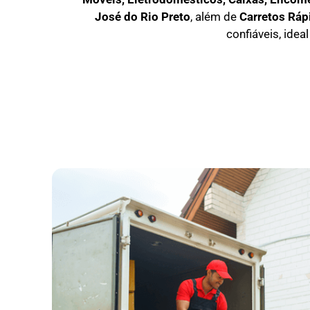
José do Rio Preto
, além de
C
arretos Ráp
confiáveis, idea