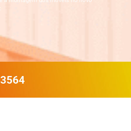
até a montagem dos móveis no novo
:
-3564