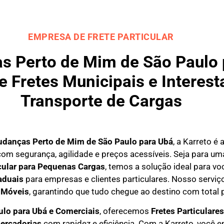
EMPRESA DE FRETE PARTICULAR
 Perto de Mim de São Paulo p
 Fretes Municipais e Interest
Transporte de Cargas
danças Perto de Mim de São Paulo para
Ubá
, a Karreto é
om segurança, agilidade e preços acessíveis. Seja para u
icular para Pequenas Cargas
, temos a solução ideal para 
aduais
para empresas e clientes particulares. Nosso serviço
 Móveis
, garantindo que tudo chegue ao destino com total 
ulo para Ubá e Comerciais
, oferecemos
F
retes Particulares
ercadorias
com rapidez e eficiência. Com a Karreto, você 