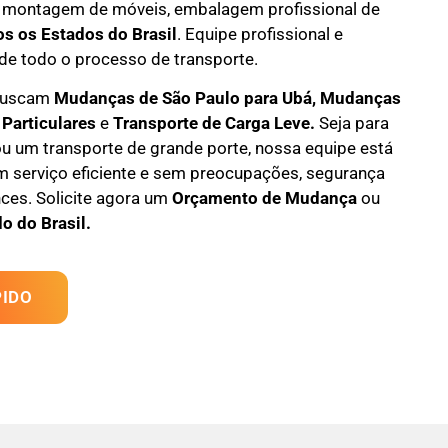
 montagem de móveis
,
embalagem profissional
de
os os Estados do Brasil
.
Equipe profissional e
de todo o processo de transporte.
 buscam
M
udanças
de São Paulo para Ubá, M
udanças
 Particulares
e
T
ransporte
de Carga Leve
.
Seja para
u um transporte de grande porte, nossa equipe está
m serviço eficiente e sem preocupações, segurança
ces. Solicite agora um
Orçamento de Mudança
ou
o do Brasil.
IDO