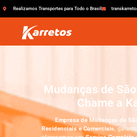
Realizamos Transportes para Todo o Brasil
transkarret
Mudanças de São 
Chame a Ka
Empresa de
Mudanças de São
Residenciais e Comerciais
, garant