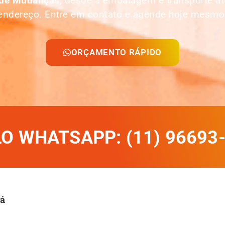
 de Mudanças
, desde a embalagem e transporte 
endereço. Entre em contato e agende hoje mesmo
ORÇAMENTO RÁPIDO
 WHATSAPP: (11) 96693
bá