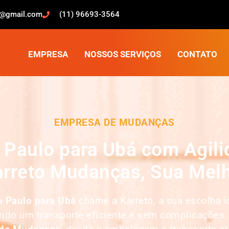
o@gmail.com
(11) 96693-3564
EMPRESA
NOSSOS SERVIÇOS
CONTATO
EMPRESA DE MUDANÇAS
Paulo para Ubá com Agili
rreto Mudanças, Sua Melh
 Paulo para Ubá
chame a Karreto, a sua escolha
indo um transporte eficiente e sem complicações.