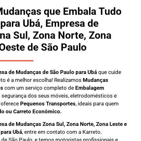
Mudanças que Embala Tudo
 para Ubá, Empresa de
a Sul, Zona Norte, Zona
 Oeste de São Paulo
sa de Mudanças de São Paulo para Ubá
que cuide
eto
é a melhor escolha! Realizamos
M
udanças
is
com um serviço completo de
E
mbalagem
 a segurança dos seus móveis, eletrodomésticos e
oferece
Pequenos Transportes
, ideais para quem
do ou Carreto Econômico.
sa de Mudanças Zona Sul, Zona Norte, Zona Leste e
 para Ubá
, entre em contato com a Karreto.
de São Paulo, e temos motoristas profissionais e