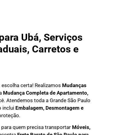
ara Ubá, Serviços
aduais, Carretos e
 a escolha certa! Realizamos
Mudanças
ma
Mudança Completa de Apartamento,
você. Atendemos
toda a Grande São Paulo
 inclui
Embalagem, Desmontagem e
proteção.
para quem precisa transportar
M
óveis,
encontra
F
rete Barato
de São Paulo para