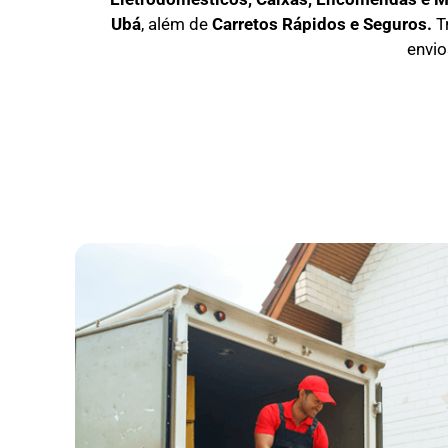
Ubá
, além de
C
arretos Rápidos e Seguros
.
T
envio