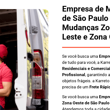
Empresa de 
de São Paulo
Mudanças Zon
Leste e Zona
Se você busca uma
E
mpre
de tudo para você, a
Karr
Residenciais e Comercia
Profissional
, garantindo
objetos frágeis. a
Karreto
precisa de um
Frete Rápi
Se você busca uma
Empre
Zona Oeste
de São Paulo
Atendemos toda a cidade 