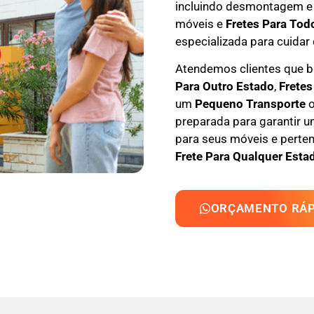
incluindo
desmontagem e
móveis e
F
retes Para Tod
especializada
para cuidar 
Atendemos clientes que
Para Outro Estado
,
F
retes
um
Pequeno Transporte
o
preparada para garantir u
para seus móveis e perten
Frete Para Qualquer Estad
ORÇAMENTO RÁP