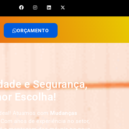
ORÇAMENTO
dade e Segurança,
or Escolha!
 ideal! Atuamos com
Mudanças
 Com anos de experiência no setor,