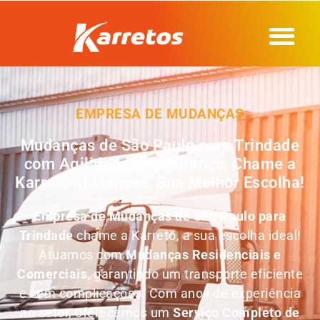
EMPRESA DE MUDANÇAS
Mudanças de São Paulo para Trindade
com Agilidade e Segurança, Chame a
Karreto Mudanças, Sua Melhor Escolha!
Empresa de
Mudanças de São Paulo para
Trindade
chame a Karreto, a sua escolha ideal!
Atuamos com
Mudanças Residenciais e
Comerciais
, garantindo um transporte eficiente
e sem complicações. Com anos de experiência
no setor, oferecemos um
Serviço Completo de