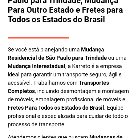
Paulo para Trindade, Mudança
Para Outro Estado e Fretes para
Todos os Estados do Brasil
Se você está planejando uma
M
udança
Residencial de São Paulo para Trindade
ou uma
M
udança Interestadual
, a
Karreto
é a empresa
ideal para garantir um transporte seguro, ágil e
acessível. Trabalhamos com
Transportes
Completos
, incluindo
desmontagem e montagem
de móveis
,
embalagem profissional
de móveis e
F
retes Para Todos os Estados do Brasil
.
Equipe
profissional e especializada
para cuidar de todo o
processo de transporte.
Atendemos clientes que buscam
M
udanças
de