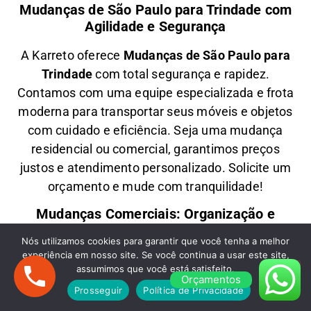
Mudanças de São Paulo para Trindade com
Agilidade e Segurança
A
Karreto
oferece
M
udanças
de São Paulo para
Trindade
com total segurança e rapidez.
Contamos com uma equipe especializada e frota
moderna para transportar seus móveis e objetos
com
cuidado e eficiência
. Seja uma
mudança
residencial ou comercial
, garantimos
preços
justos e atendimento personalizado
. Solicite um
orçamento e
mude com tranquilidade!
Mudanças Comerciais: Organização e
Eficiência para Seu Negócio
Nós utilizamos cookies para garantir que você tenha a melhor
experiência em nosso site. Se você continua a usar este site,
Precisa de uma
M
udança Comercial
de São
assumimos que você está satisfeito.
Paulo para Trindade
? A
Karreto
cuida de toda a
Orçamentos
Prosseguir
Política de Privacidade
logística para
escritórios, lojas e empresas
,