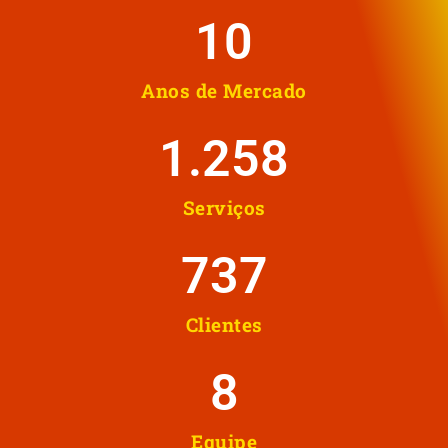
10
Anos de Mercado
1.258
Serviços
737
Clientes
8
Equipe