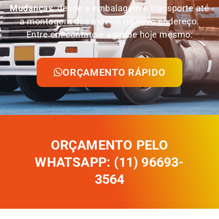
Mudanças
, desde a embalagem e transporte até
a montagem dos móveis no novo endereço.
Entre em contato e agende hoje mesmo:
ORÇAMENTO RÁPIDO
ORÇAMENTO PELO
WHATSAPP: (11) 96693-
3564