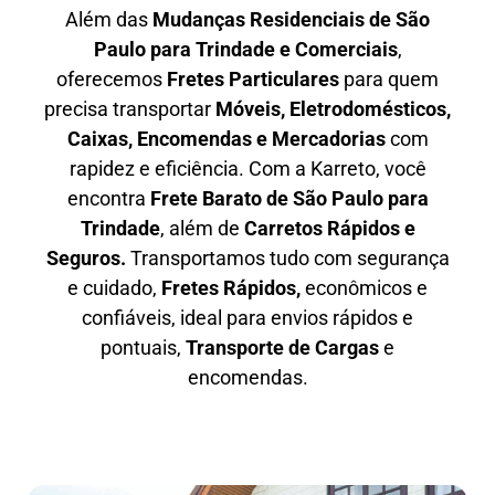
Além das
M
udanças Residenciais de São
Paulo para Trindade e Comerciais
,
oferecemos
F
retes Particulares
para quem
precisa transportar
M
óveis, Eletrodomésticos,
Caixas, Encomendas e Mercadorias
com
rapidez e eficiência. Com a Karreto, você
encontra
F
rete Barato
de São Paulo para
Trindade
, além de
C
arretos Rápidos e
Seguros
.
Transportamos tudo com segurança
e cuidado,
Fretes Rápidos,
econômicos e
confiáveis, ideal para envios rápidos e
pontuais,
Transporte de Cargas
e
encomendas.