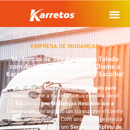
EMPRESA DE MUDANÇAS
Mudanças de São Paulo para Toledo
com Agilidade e Segurança, Chame a
Karreto Mudanças, Sua Melhor Escolha!
Empresa de
Mudanças de São Paulo para
Toledo
chame a Karreto, a sua escolha ideal!
Atuamos com
Mudanças Residenciais e
Comerciais
, garantindo um transporte eficiente
e sem complicações. Com anos de experiência
no setor, oferecemos um
Serviço Completo de