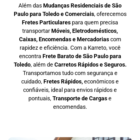
Além das
M
udanças Residenciais de São
Paulo para Toledo e Comerciais
, oferecemos
F
retes Particulares
para quem precisa
transportar
M
óveis, Eletrodomésticos,
Caixas, Encomendas e Mercadorias
com
rapidez e eficiência. Com a Karreto, você
encontra
F
rete Barato
de São Paulo para
Toledo
, além de
C
arretos Rápidos e Seguros
.
Transportamos tudo com segurança e
cuidado,
Fretes Rápidos,
econômicos e
confiáveis, ideal para envios rápidos e
pontuais,
Transporte de Cargas
e
encomendas.