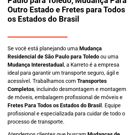
Paulo para Toledo, Mudança Para
Outro Estado e Fretes para Todos
os Estados do Brasil
Se você está planejando uma
M
udança
Residencial de São Paulo para Toledo
ou uma
M
udança Interestadual
, a
Karreto
é a empresa
ideal para garantir um transporte seguro, ágil e
acessível. Trabalhamos com
Transportes
Completos
, incluindo
desmontagem e montagem
de móveis
,
embalagem profissional
de móveis e
F
retes Para Todos os Estados do Brasil
.
Equipe
profissional e especializada
para cuidar de todo o
processo de transporte.
Atendemos clientes que buscam
M
udanças
de