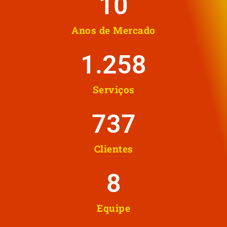
10
Anos de Mercado
1.258
Serviços
737
Clientes
8
Equipe