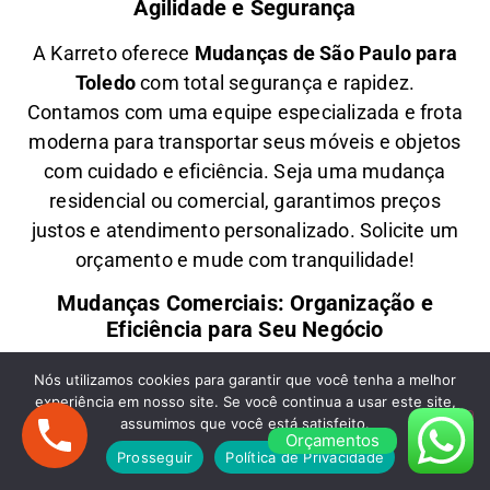
Agilidade e Segurança
A
Karreto
oferece
M
udanças
de São Paulo para
Toledo
com total segurança e rapidez.
Contamos com uma equipe especializada e frota
moderna para transportar seus móveis e objetos
com
cuidado e eficiência
. Seja uma
mudança
residencial ou comercial
, garantimos
preços
justos e atendimento personalizado
. Solicite um
orçamento e
mude com tranquilidade!
Mudanças Comerciais: Organização e
Eficiência para Seu Negócio
Precisa de uma
M
udança Comercial
de São
Nós utilizamos cookies para garantir que você tenha a melhor
experiência em nosso site. Se você continua a usar este site,
Paulo para Toledo
? A
Karreto
cuida de toda a
assumimos que você está satisfeito.
logística para
escritórios, lojas e empresas
,
Orçamentos
Prosseguir
Política de Privacidade
minimizando impactos e garantindo
agilidade na