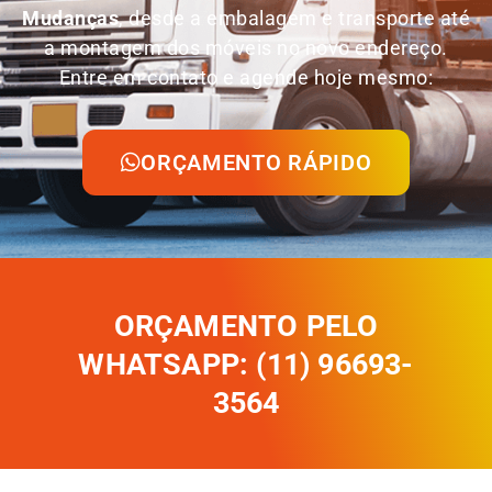
Mudanças
, desde a embalagem e transporte até
a montagem dos móveis no novo endereço.
Entre em contato e agende hoje mesmo:
ORÇAMENTO RÁPIDO
ORÇAMENTO PELO
WHATSAPP: (11) 96693-
3564