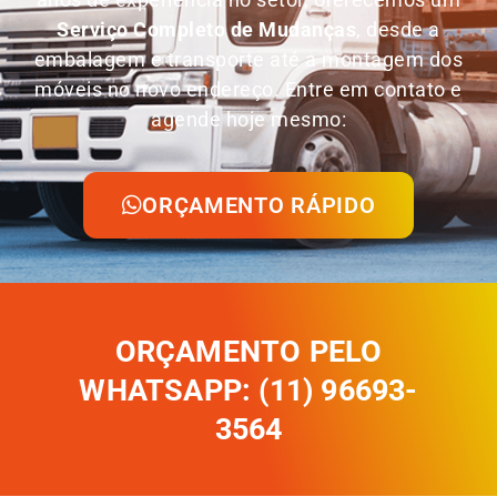
Serviço Completo de Mudanças
, desde a
embalagem e transporte até a montagem dos
móveis no novo endereço. Entre em contato e
agende hoje mesmo:
ORÇAMENTO RÁPIDO
ORÇAMENTO PELO
WHATSAPP: (11) 96693-
3564