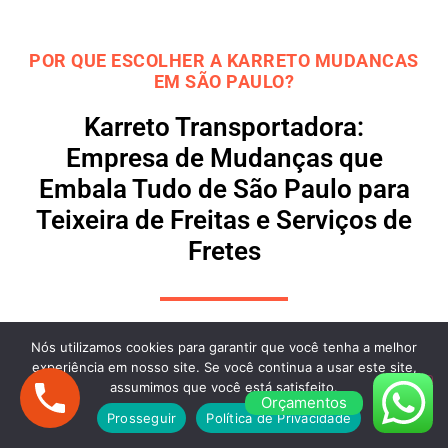
POR QUE ESCOLHER A KARRETO MUDANCAS
EM SÃO PAULO?
Karreto Transportadora:
Empresa de Mudanças que
Embala Tudo de São Paulo para
Teixeira de Freitas e Serviços de
Fretes
Nós utilizamos cookies para garantir que você tenha a melhor
Mudanças de São Paulo para Teixeira de
experiência em nosso site. Se você continua a usar este site,
Freitas com Agilidade e Segurança
assumimos que você está satisfeito.
Orçamentos
A
Karreto
oferece
M
udanças
de São Paulo para
Prosseguir
Política de Privacidade
Teixeira de Freitas
com total segurança e