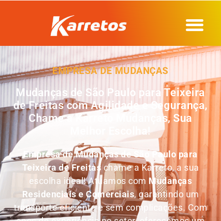
EMPRESA DE MUDANÇAS
Mudanças de São Paulo para Teixeira
de Freitas com Agilidade e Segurança,
Chame a Karreto Mudanças, Sua
Melhor Escolha!
Empresa de
Mudanças de São Paulo para
Teixeira de Freitas
chame a Karreto, a sua
escolha ideal! Atuamos com
Mudanças
Residenciais e Comerciais
, garantindo um
transporte eficiente e sem complicações. Com
anos de experiência no setor, oferecemos um