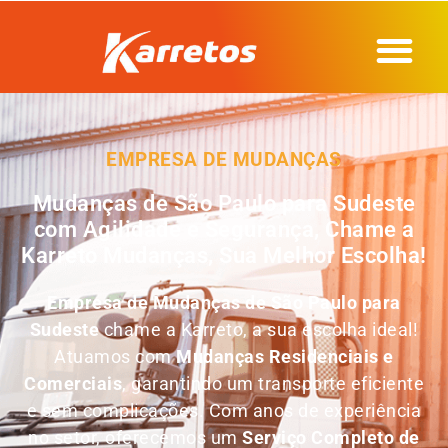
EMPRESA DE MUDANÇAS
Mudanças de São Paulo para Sudeste
com Agilidade e Segurança, Chame a
Karreto Mudanças, Sua Melhor Escolha!
Empresa de
Mudanças de São Paulo para
Sudeste
chame a Karreto, a sua escolha ideal!
Atuamos com
Mudanças Residenciais e
Comerciais
, garantindo um transporte eficiente
e sem complicações. Com anos de experiência
no setor, oferecemos um
Serviço Completo de