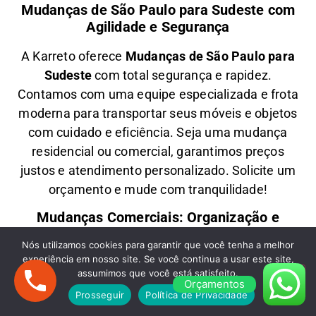
Mudanças de São Paulo para Sudeste com
Agilidade e Segurança
A
Karreto
oferece
M
udanças
de São Paulo para
Sudeste
com total segurança e rapidez.
Contamos com uma equipe especializada e frota
moderna para transportar seus móveis e objetos
com
cuidado e eficiência
. Seja uma
mudança
residencial ou comercial
, garantimos
preços
justos e atendimento personalizado
. Solicite um
orçamento e
mude com tranquilidade!
Mudanças Comerciais: Organização e
Eficiência para Seu Negócio
Nós utilizamos cookies para garantir que você tenha a melhor
experiência em nosso site. Se você continua a usar este site,
Precisa de uma
M
udança Comercial
de São
assumimos que você está satisfeito.
Paulo para Sudeste
? A
Karreto
cuida de toda a
Orçamentos
Prosseguir
Política de Privacidade
logística para
escritórios, lojas e empresas
,