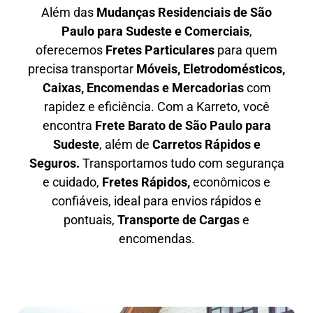
Além das
M
udanças Residenciais de São
Paulo para Sudeste e Comerciais
,
oferecemos
F
retes Particulares
para quem
precisa transportar
M
óveis, Eletrodomésticos,
Caixas, Encomendas e Mercadorias
com
rapidez e eficiência. Com a Karreto, você
encontra
F
rete Barato
de São Paulo para
Sudeste
, além de
C
arretos Rápidos e
Seguros
.
Transportamos tudo com segurança
e cuidado,
Fretes Rápidos,
econômicos e
confiáveis, ideal para envios rápidos e
pontuais,
Transporte de Cargas
e
encomendas.