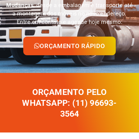
Mudanças
, desde a embalagem e transporte até
a montagem dos móveis no novo endereço.
Entre em contato e agende hoje mesmo:
ORÇAMENTO RÁPIDO
ORÇAMENTO PELO
WHATSAPP: (11) 96693-
3564