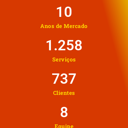
10
Anos de Mercado
1.258
Serviços
737
Clientes
8
Equipe