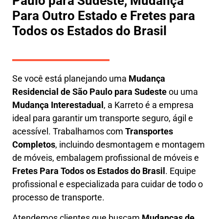
Paulo para Sudeste, Mudança
Para Outro Estado e Fretes para
Todos os Estados do Brasil
Se você está planejando uma
M
udança
Residencial de São Paulo para Sudeste
ou uma
M
udança Interestadual
, a
Karreto
é a empresa
ideal para garantir um transporte seguro, ágil e
acessível. Trabalhamos com
Transportes
Completos
, incluindo
desmontagem e montagem
de móveis
,
embalagem profissional
de móveis e
F
retes Para Todos os Estados do Brasil
.
Equipe
profissional e especializada
para cuidar de todo o
processo de transporte.
Atendemos clientes que buscam
M
udanças
de