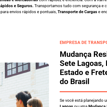
Rápidos e Seguros
.
Transportamos tudo com segurança e c
l para envios rápidos e pontuais,
Transporte de Cargas
e en
EMPRESA DE TRANSPO
Mudança Resi
Sete Lagoas,
Estado e Fret
do Brasil
Se você está planejando
Lagoas
ou uma
M
udança 