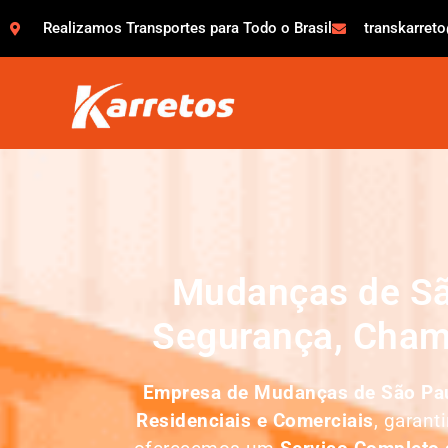
Realizamos Transportes para Todo o Brasil
transkarret
Mudanças de Sã
Segurança, Cham
Empresa de
Mudanças de São Pau
Residenciais e Comerciais
, garant