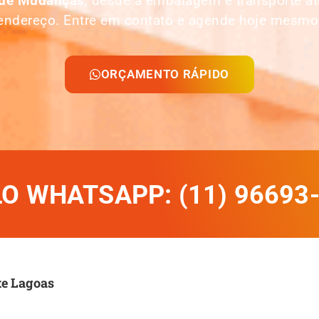
 de Mudanças
, desde a embalagem e transporte 
endereço. Entre em contato e agende hoje mesmo
ORÇAMENTO RÁPIDO
 WHATSAPP: (11) 96693
te Lagoas