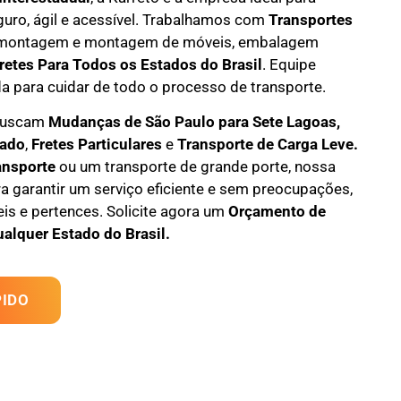
guro, ágil e acessível. Trabalhamos com
Transportes
montagem e montagem de móveis
,
embalagem
retes Para Todos os Estados do Brasil
.
Equipe
da
para cuidar de todo o processo de transporte.
 buscam
M
udanças
de São Paulo para Sete Lagoas,
tado
,
F
retes Particulares
e
T
ransporte
de Carga Leve
.
ansporte
ou um transporte de grande porte, nossa
a garantir um serviço eficiente e sem preocupações,
s e pertences. Solicite agora um
Orçamento de
ualquer Estado do Brasil.
IDO