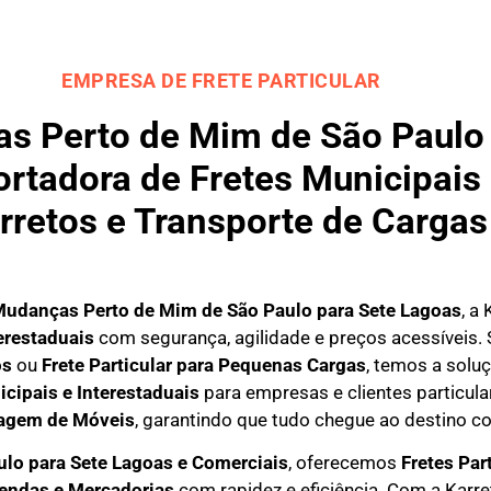
EMPRESA DE FRETE PARTICULAR
 Perto de Mim de São Paulo 
rtadora de Fretes Municipais 
rretos e Transporte de Cargas
udanças Perto de Mim de São Paulo para
Sete Lagoas
, a
erestaduais
com segurança, agilidade e preços acessíveis.
os
ou
Frete Particular para Pequenas Cargas
, temos a solu
icipais e Interestaduais
para empresas e clientes particula
agem de Móveis
, garantindo que tudo chegue ao destino co
ulo para Sete Lagoas e Comerciais
, oferecemos
F
retes Par
mendas e Mercadorias
com rapidez e eficiência. Com a Karr