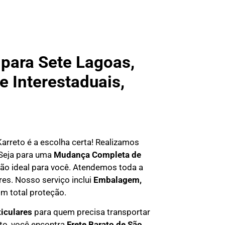
para Sete Lagoas,
e Interestaduais,
 Karreto é a escolha certa! Realizamos
 Seja para uma
Mudança Completa de
ção ideal para você. Atendemos
toda a
res. Nosso serviço inclui
Embalagem,
m total proteção.
ticulares
para quem precisa transportar
eto, você encontra
F
rete Barato
de São