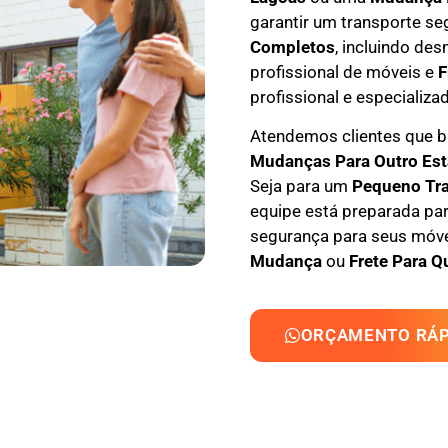
garantir um transporte se
Completos
, incluindo
des
profissional
de móveis e
F
profissional e especializa
Atendemos clientes que
M
udanças Para Outro Es
Seja para um
Pequeno Tr
equipe está preparada par
segurança para seus móvei
Mudança
ou
Frete Para Q
ORÇAMENTO RÁP