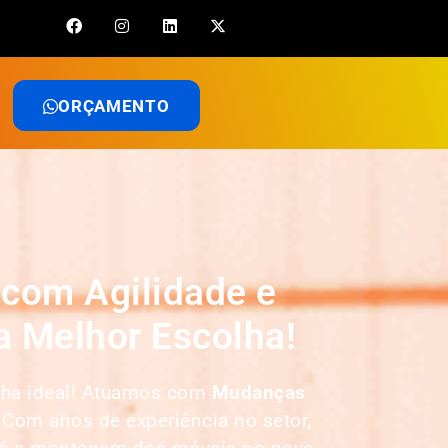
ORÇAMENTO
com Agilidade e
 Melhor Escolha!
lha ideal! Atuamos com
Mudanças
 Com anos de experiência no setor,