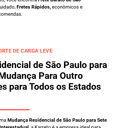
uidado,
Fretes Rápidos,
econômicos e
comendas.
RTE DE CARGA LEVE
dencial de São Paulo para
 Mudança Para Outro
es para Todos os Estados
 uma
M
udança Residencial de São Paulo para Sete
Interestadual
, a
Karreto
é a empresa ideal para