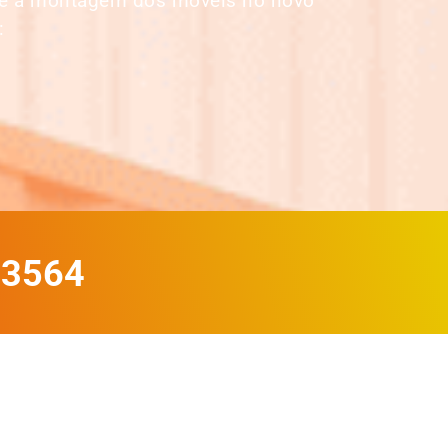
até a montagem dos móveis no novo
:
-3564