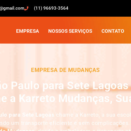
o@gmail.com
(11) 96693-3564
EMPRESA
NOSSOS SERVIÇOS
CONTATO
EMPRESA DE MUDANÇAS
o Paulo para Sete Lagoas 
e a Karreto Mudanças, Sua
lo para Sete Lagoas
chame a Karreto, a sua esco
indo um transporte eficiente e sem complicações.