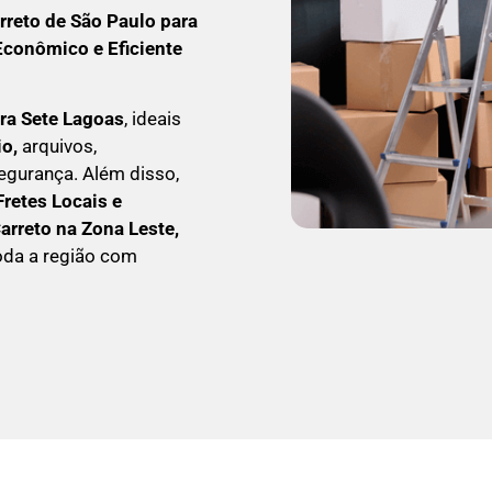
rreto
de São Paulo para
Econômico e Eficiente
ra Sete Lagoas
, ideais
io,
arquivos,
egurança. Além disso,
Fretes Locais e
C
arreto na Zona Leste,
oda a região com