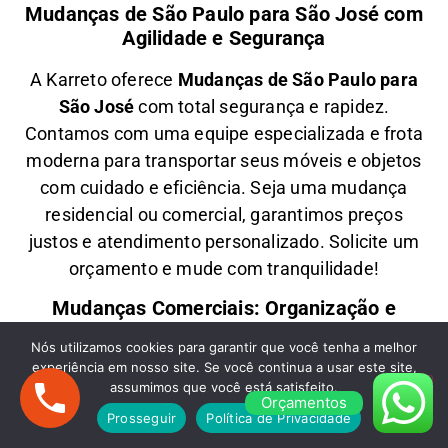
Mudanças de São Paulo para São José com
Agilidade e Segurança
A
Karreto
oferece
M
udanças
de São Paulo para
São José
com total segurança e rapidez.
Contamos com uma equipe especializada e frota
moderna para transportar seus móveis e objetos
com
cuidado e eficiência
. Seja uma
mudança
residencial ou comercial
, garantimos
preços
justos e atendimento personalizado
. Solicite um
orçamento e
mude com tranquilidade!
Mudanças Comerciais: Organização e
Eficiência para Seu Negócio
Nós utilizamos cookies para garantir que você tenha a melhor
experiência em nosso site. Se você continua a usar este site,
Precisa de uma
M
udança Comercial
de São
assumimos que você está satisfeito.
Paulo para São José
? A
Karreto
cuida de toda a
Orçamentos
Prosseguir
Política de Privacidade
logística para
escritórios, lojas e empresas
,