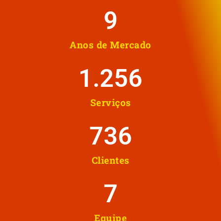
10
Anos de Mercado
1.258
Serviços
737
Clientes
8
Equipe