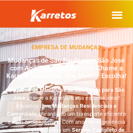
EMPRESA DE MUDANÇAS
Mudanças de São Paulo para São José
com Agilidade e Segurança, Chame a
Karreto Mudanças, Sua Melhor Escolha!
Empresa de
Mudanças de São Paulo para São
José
chame a Karreto, a sua escolha ideal!
Atuamos com
Mudanças Residenciais e
Comerciais
, garantindo um transporte eficiente
e sem complicações. Com anos de experiência
no setor, oferecemos um
Serviço Completo de