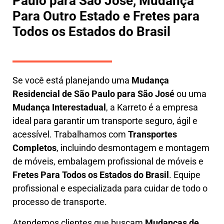
Paulo para São José, Mudança
Para Outro Estado e Fretes para
Todos os Estados do Brasil
Se você está planejando uma
M
udança
Residencial de São Paulo para São José
ou uma
M
udança Interestadual
, a
Karreto
é a empresa
ideal para garantir um transporte seguro, ágil e
acessível. Trabalhamos com
Transportes
Completos
, incluindo
desmontagem e montagem
de móveis
,
embalagem profissional
de móveis e
F
retes Para Todos os Estados do Brasil
.
Equipe
profissional e especializada
para cuidar de todo o
processo de transporte.
Atendemos clientes que buscam
M
udanças
de