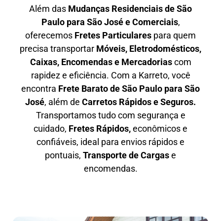
Além das
M
udanças Residenciais de São
Paulo para São José e Comerciais
,
oferecemos
F
retes Particulares
para quem
precisa transportar
M
óveis, Eletrodomésticos,
Caixas, Encomendas e Mercadorias
com
rapidez e eficiência. Com a Karreto, você
encontra
F
rete Barato
de São Paulo para São
José
, além de
C
arretos Rápidos e Seguros
.
Transportamos tudo com segurança e
cuidado,
Fretes Rápidos,
econômicos e
confiáveis, ideal para envios rápidos e
pontuais,
Transporte de Cargas
e
encomendas.