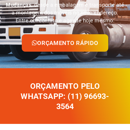
Mudanças
, desde a embalagem e transporte até
a montagem dos móveis no novo endereço.
Entre em contato e agende hoje mesmo:
ORÇAMENTO RÁPIDO
ORÇAMENTO PELO
WHATSAPP: (11) 96693-
3564