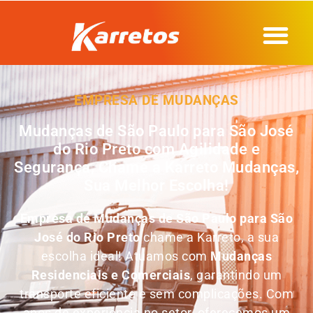
EMPRESA DE MUDANÇAS
Mudanças de São Paulo para São José
do Rio Preto com Agilidade e
Segurança, Chame a Karreto Mudanças,
Sua Melhor Escolha!
Empresa de
Mudanças de São Paulo para São
José do Rio Preto
chame a Karreto, a sua
escolha ideal! Atuamos com
Mudanças
Residenciais e Comerciais
, garantindo um
transporte eficiente e sem complicações. Com
anos de experiência no setor, oferecemos um