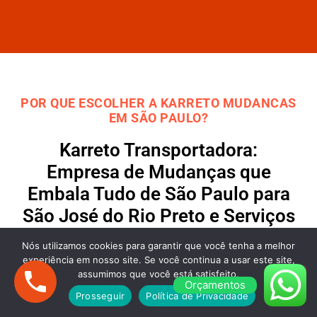
POR QUE ESCOLHER A KARRETO MUDANCAS
EM SÃO PAULO?
Karreto Transportadora:
Empresa de Mudanças que
Embala Tudo de São Paulo para
São José do Rio Preto e Serviços
de Fretes
Nós utilizamos cookies para garantir que você tenha a melhor
experiência em nosso site. Se você continua a usar este site,
assumimos que você está satisfeito.
Orçamentos
Prosseguir
Política de Privacidade
Mudanças de São Paulo para São José do