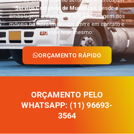
Serviço Completo de Mudanças
, desde a
embalagem e transporte até a montagem dos
móveis no novo endereço. Entre em contato e
agende hoje mesmo:
ORÇAMENTO RÁPIDO
ORÇAMENTO PELO
WHATSAPP: (11) 96693-
3564