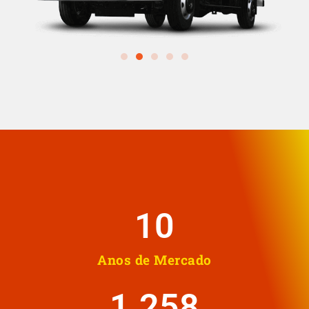
10
Anos de Mercado
1.258