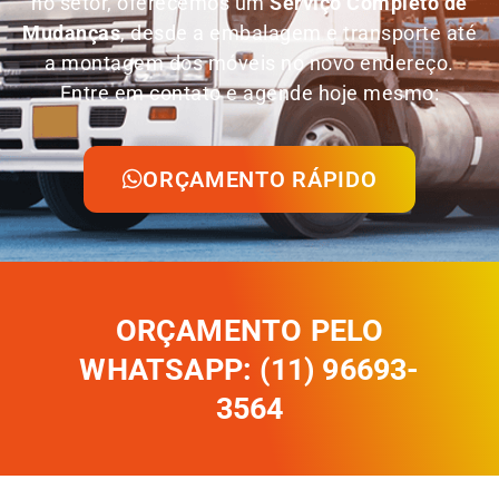
no setor, oferecemos um
Serviço Completo de
Mudanças
, desde a embalagem e transporte até
a montagem dos móveis no novo endereço.
Entre em contato e agende hoje mesmo:
ORÇAMENTO RÁPIDO
ORÇAMENTO PELO
WHATSAPP: (11) 96693-
3564