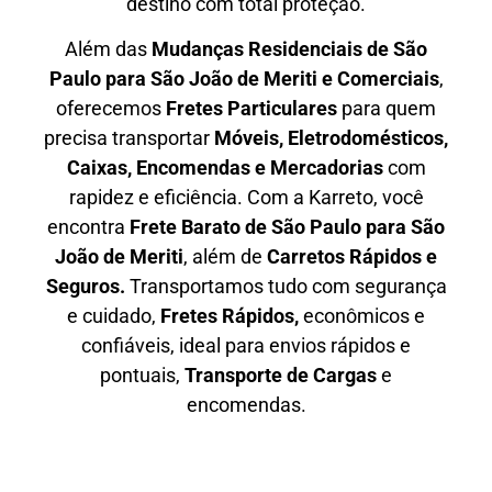
destino com total proteção.
Além das
M
udanças Residenciais de São
Paulo para São João de Meriti e Comerciais
,
oferecemos
F
retes Particulares
para quem
precisa transportar
M
óveis, Eletrodomésticos,
Caixas, Encomendas e Mercadorias
com
rapidez e eficiência. Com a Karreto, você
encontra
F
rete Barato
de São Paulo para São
João de Meriti
, além de
C
arretos Rápidos e
Seguros
.
Transportamos tudo com segurança
e cuidado,
Fretes Rápidos,
econômicos e
confiáveis, ideal para envios rápidos e
pontuais,
Transporte de Cargas
e
encomendas.