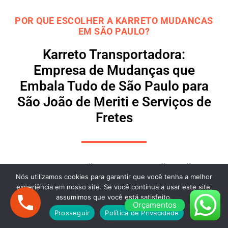
POR QUE ESCOLHER A KARRETO MUDANCAS
EM SÃO PAULO?
Karreto Transportadora:
Empresa de Mudanças que
Embala Tudo de São Paulo para
São João de Meriti e Serviços de
Fretes
Mudanças de São Paulo para São João de
Nós utilizamos cookies para garantir que você tenha a melhor
Meriti com Agilidade e Segurança
experiência em nosso site. Se você continua a usar este site,
assumimos que você está satisfeito.
A
Karreto
oferece
M
udanças
de São Paulo para
Orçamentos
Prosseguir
Política de Privacidade
São João de Meriti
com total segurança e