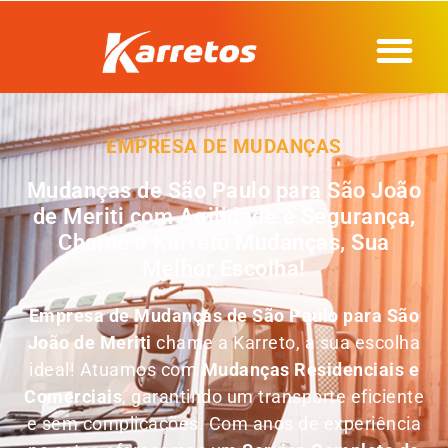
EMPRESA DE MUDANÇAS
Mudanças de São Paulo para São João
de Meriti com Agilidade e Segurança,
Chame a Karreto Mudanças, Sua
Melhor Escolha!
Empresa de
Mudanças de São Paulo para São
João de Meriti
chame a Karreto, a sua escolha
ideal! Atuamos com
Mudanças Residenciais e
Comerciais
, garantindo um transporte eficiente
e sem complicações. Com anos de experiência